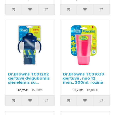
Dr.Browns TC01202
Dr.Browns TC01039
gertuvė dvigubomis
gertuvė , nuo 12
sienelėmis su
mėn., 300ml, rožinė
šiaudeliu 300ml
12,75€
15,00€
10,20€
12,00€