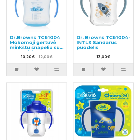
Dr.Browns TC61004
Dr. Browns TC61004-
Mokomoji gertuvė
INTLX Sandarus
minkštu snapeliu su
puodelis
rankenėlėm
10,20€
12,00€
13,00€