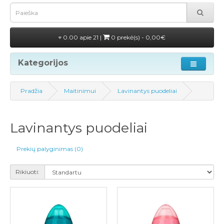
0.00 apie 21 |
0 prekė(s) - 0,00€
Kategorijos
Pradžia
Maitinimui
Lavinantys puodeliai
Lavinantys puodeliai
Prekių palyginimas (0)
Rikiuoti: