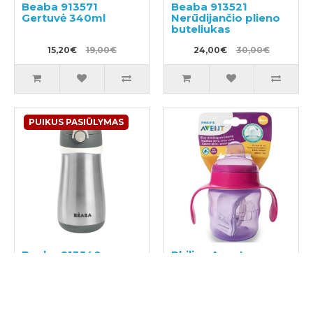
Beaba 913571
Beaba 913521
Gertuvė 340ml
Nerūdijančio plieno
buteliukas
15,20€
19,00€
24,00€
30,00€
PUIKUS PASIŪLYMAS
Beaba 913540
Philips Avent
Nerūdijančio plieno
SCF551/03
buteliukas
Mokomasis puodelis
24,00€
30,00€
9,00€