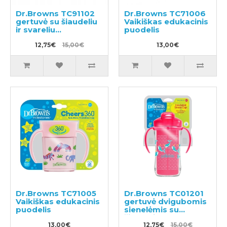
Dr.Browns TC91102
Dr.Browns TC71006
gertuvė su šiaudeliu
Vaikiškas edukacinis
ir svareliu
puodelis
270ml.,6m+
12,75€
15,00€
13,00€
Dr.Browns TC71005
Dr.Browns TC01201
Vaikiškas edukacinis
gertuvė dvigubomis
puodelis
sienelėmis su
šiaudeliu 300ml
13,00€
12,75€
15,00€