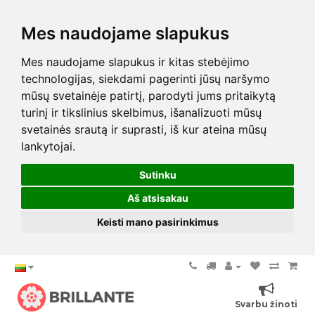
Mes naudojame slapukus
Mes naudojame slapukus ir kitas stebėjimo
technologijas, siekdami pagerinti jūsų naršymo
mūsų svetainėje patirtį, parodyti jums pritaikytą
turinį ir tikslinius skelbimus, išanalizuoti mūsų
svetainės srautą ir suprasti, iš kur ateina mūsų
lankytojai.
Sutinku
Aš atsisakau
Keisti mano pasirinkimus
Svarbu žinoti