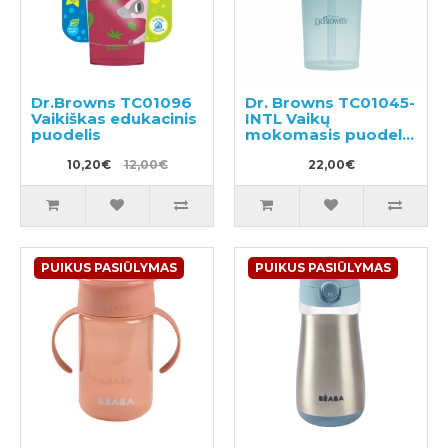
Dr.Browns TC01096
Dr. Browns TC01045-
Vaikiškas edukacinis
INTL Vaikų
puodelis
mokomasis puodelis
300ml
10,20€
12,00€
22,00€
PUIKUS PASIŪLYMAS
PUIKUS PASIŪLYMAS