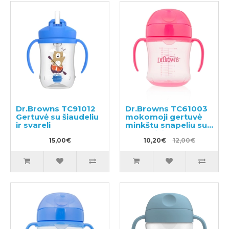
Dr.Browns TC91012
Dr.Browns TC61003
Gertuvė su šiaudeliu
mokomoji gertuvė
ir svareli
minkštu snapeliu su
rankenėlėm
15,00€
10,20€
12,00€