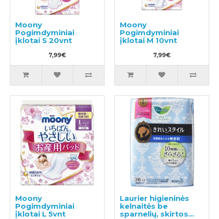
Moony
Moony
Pogimdyminiai
Pogimdyminiai
įklotai S 20vnt
įklotai M 10vnt
7,99€
7,99€
Moony
Laurier higieninės
Pogimdyminiai
kelnaitės be
įklotai L 5vnt
sparnelių, skirtos