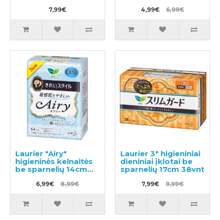
jautriai odai 14cm
7,99€
36vnt
4,99€
6,99€
Laurier "Airy"
Laurier 3* higieniniai
higieninės kelnaitės
dieniniai įklotai be
be sparnelių 14cm
sparnelių 17cm 38vnt
54vnt
6,99€
8,99€
7,99€
9,99€