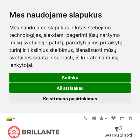
Mes naudojame slapukus
Mes naudojame slapukus ir kitas stebėjimo
technologijas, siekdami pagerinti jūsų naršymo
mūsų svetainėje patirtį, parodyti jums pritaikytą
turinį ir tikslinius skelbimus, išanalizuoti mūsų
svetainės srautą ir suprasti, iš kur ateina mūsų
lankytojai.
Sutinku
Aš atsisakau
Keisti mano pasirinkimus
Svarbu žinoti