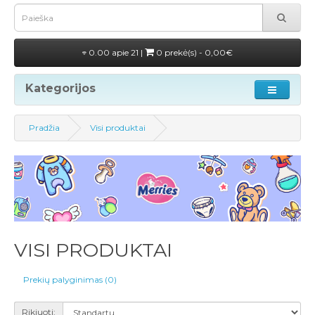
0.00 apie 21 |
0 prekė(s) - 0,00€
Kategorijos
Pradžia
Visi produktai
VISI PRODUKTAI
Prekių palyginimas (0)
Rikiuoti: