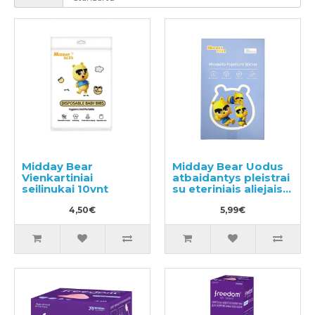
Midday Bear
Midday Bear Uodus
Vienkartiniai
atbaidantys pleistrai
seilinukai 10vnt
su eteriniais aliejais
36vnt
4,50€
5,99€