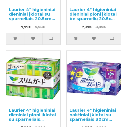
Laurier 4* higieniniai
Laurier 4* higieniniai
dieniniai įklotai su
dieniniai ploni įklotai
sparneliais 20.5cm
be sparnelių 20.5cm
24vnt
32vnt
7,99€
9,99€
7,99€
9,99€
Laurier 4* higieniniai
Laurier 4* higieniniai
dieniniai ploni įklotai
naktiniai įklotai su
su sparneliais
sparneliais 30cm
20.5cm 28vnt
10vnt