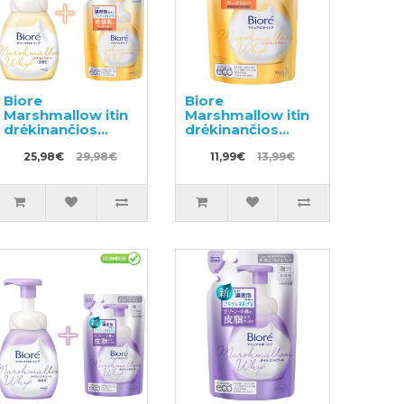
Biore
Biore
Marshmallow itin
Marshmallow itin
drėkinančios
drėkinančios
valomosios putos
valomosios
150ml + užpildas
25,98€
29,98€
putos, užpildas
11,99€
13,99€
130ml
130ml