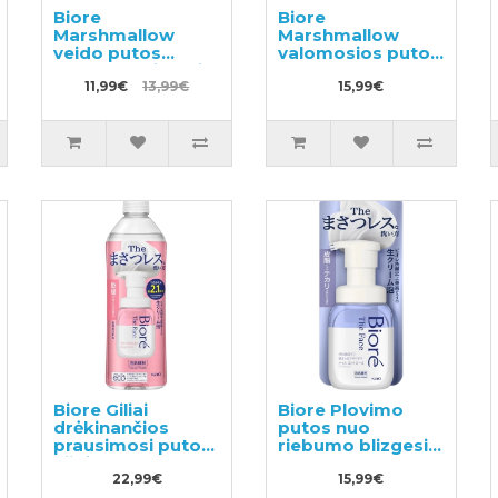
Biore
Biore
Marshmallow
Marshmallow
veido putos
valomosios putos
spuoguotai odai,
150ml
užpildas 130ml
11,99€
13,99€
15,99€
Biore Giliai
Biore Plovimo
drėkinančios
putos nuo
prausimosi putos
riebumo blizgesio
užpildas 340ml
200ml
22,99€
15,99€