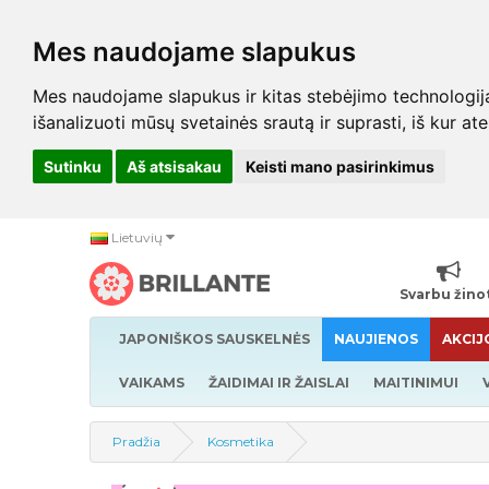
Mes naudojame slapukus
Mes naudojame slapukus ir kitas stebėjimo technologijas,
išanalizuoti mūsų svetainės srautą ir suprasti, iš kur at
Sutinku
Aš atsisakau
Keisti mano pasirinkimus
Lietuvių
Svarbu žino
JAPONIŠKOS SAUSKELNĖS
NAUJIENOS
AKCIJ
VAIKAMS
ŽAIDIMAI IR ŽAISLAI
MAITINIMUI
Pradžia
Kosmetika