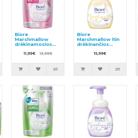
Biore
Biore
Marshmallow
Marshmallow itin
drėkinamosios
drėkinančios
valomosios
valomosios putos
putos, užpildas
11,99€
13,99€
150ml
15,99€
130ml