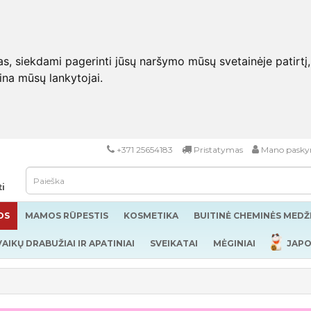
 siekdami pagerinti jūsų naršymo mūsų svetainėje patirtį, pa
eina mūsų lankytojai.
+371 25654183
Pristatymas
Mano pasky
ti
OS
MAMOS RŪPESTIS
KOSMETIKA
BUITINĖ CHEMINĖS MED
VAIKŲ DRABUŽIAI IR APATINIAI
SVEIKATAI
MĖGINIAI
JAPO