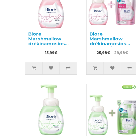
Biore
Biore
Marshmallow
Marshmallow
drėkinamosios
drėkinamosios
valomosios putos
valomosios putos
150ml
15,99€
150ml + užpildas
25,98€
29,98€
130ml