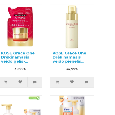
KOSE Grace One
KOSE Grace One
Drėkinamasis
Drėkinamasis
veido gelis-
veido pienelis
kremas nuo
130ml
raukšlių, užpildas
39,99€
34,99€
90g