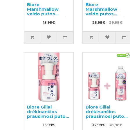
Biore
Biore
Marshmallow
Marshmallow
veido putos
veido putos
spuoguotai odai
spuoguotai odai
150ml
15,99€
150ml + užpildas
25,98€
29,98€
130ml
Biore Giliai
Biore Giliai
drėkinančios
drėkinančios
prausimosi putos
prausimosi putos
200ml
200ml + užpildas
15,99€
340ml
37,98€
38,98€