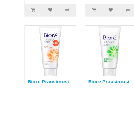
Biore Prausimosi
Biore Prausimosi
putos 130g
putos 130g
12,99€
12,99€