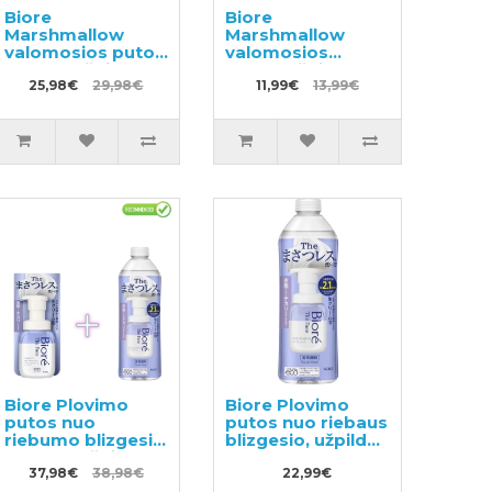
Biore
Biore
Marshmallow
Marshmallow
valomosios putos
valomosios
150ml + užpildas
putos, užpildas
130ml
25,98€
29,98€
130ml
11,99€
13,99€
Biore Plovimo
Biore Plovimo
putos nuo
putos nuo riebaus
riebumo blizgesio
blizgesio, užpildas
200ml + užpildas
340ml
340ml
37,98€
38,98€
22,99€