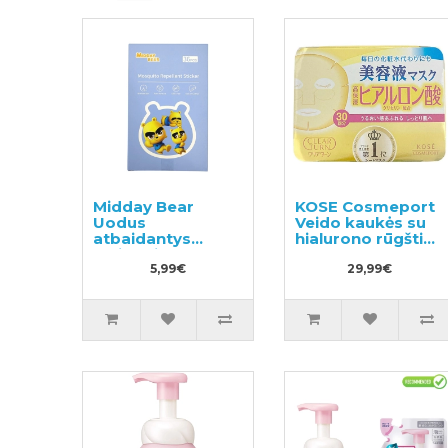
Midday Bear
KOSE Cosmeport
Uodus
Veido kaukės su
atbaidantys
hialurono rūgštimi
pleistrai su
30vnt
eteriniais aliejais
5,99€
29,99€
36vnt