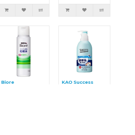
Biore
KAO Success
Drėkinamasis
Skutimosi putos
losjonas po
su mentoliu 250g
skutimosi vyrams
180ml
17,99€
18,99€