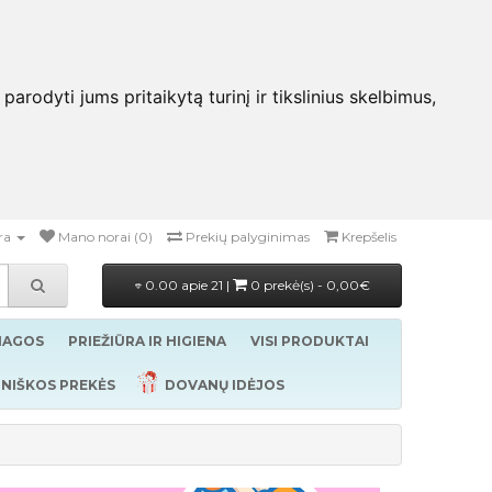
rodyti jums pritaikytą turinį ir tikslinius skelbimus,
ra
Mano norai (0)
Prekių palyginimas
Krepšelis
0.00 apie 21 |
0 prekė(s) - 0,00€
ŽIAGOS
PRIEŽIŪRA IR HIGIENA
VISI PRODUKTAI
NIŠKOS PREKĖS
DOVANŲ IDĖJOS