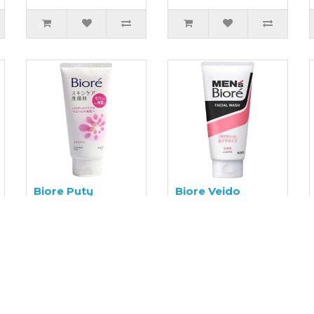
Biore Putų
Biore Veido
šveitiklis veidui
valomoji želė
130g
vyrams 130g
12,99€
14,99€