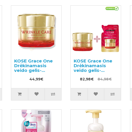
KOSE Grace One
KOSE Grace One
Drėkinamasis
Drėkinamasis
veido gelis-
veido gelis-
kremas nuo
kremas nuo
raukšlių 100g
44,99€
raukšlių 100g +
82,98€
84,98€
užpildas 90g