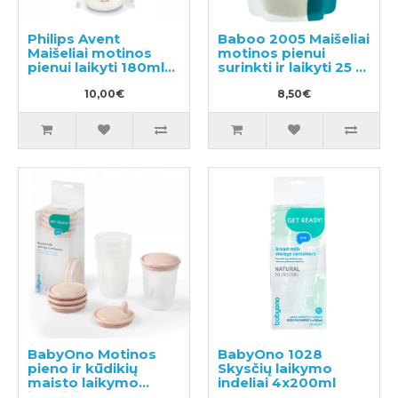
Philips Avent
Baboo 2005 Maišeliai
Maišeliai motinos
motinos pienui
pienui laikyti 180ml
surinkti ir laikyti 25 x
25vnt
250ml
10,00€
8,50€
BabyOno Motinos
BabyOno 1028
pieno ir kūdikių
Skysčių laikymo
maisto laikymo
indeliai 4x200ml
indeliai 4vnt