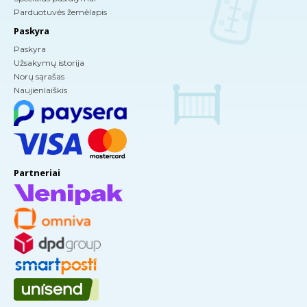
Parduotuvės žemėlapis
Paskyra
Paskyra
Užsakymų istorija
Norų sąrašas
Naujienlaiškis
Partneriai