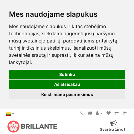
Mes naudojame slapukus
Mes naudojame slapukus ir kitas stebėjimo
technologijas, siekdami pagerinti jūsų naršymo
mūsų svetainėje patirtį, parodyti jums pritaikytą
turinį ir tikslinius skelbimus, išanalizuoti mūsų
svetainės srautą ir suprasti, iš kur ateina mūsų
lankytojai.
Sutinku
Aš atsisakau
Keisti mano pasirinkimus
Svarbu žinoti