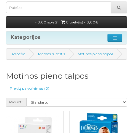
0.00 apie 21 |
0 prekė(s) - 0,00€
Kategorijos
Pradžia
Mamos rūpestis
Motinos pieno talpos
Motinos pieno talpos
Prekių palyginimas (0)
Rikiuoti: