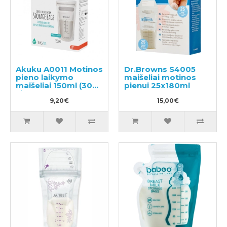
Akuku A0011 Motinos
Dr.Browns S4005
pieno laikymo
maišeliai motinos
maišeliai 150ml (30
pienui 25x180ml
vienetų)
9,20€
15,00€