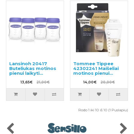
Lansinoh 20417
Tommee Tippee
Buteliukas motinos
42302241 Maišeliai
pienui laikyti
motinos pienui
4x160ml
surinkti ir laikyti
13,65€
21,00€
36x350ml
14,00€
20,00€
Rodo 1 iki 10 iš 10 (1 Puslapiu)