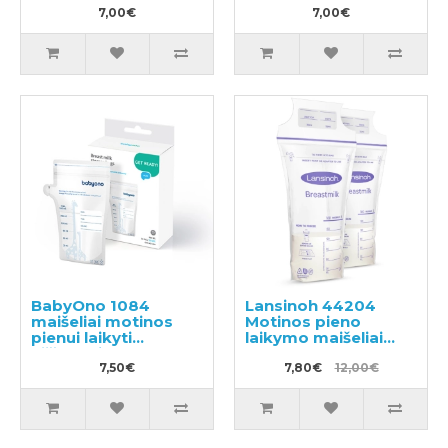
7,00€
7,00€
BabyOno 1084
Lansinoh 44204
maišeliai motinos
Motinos pieno
pienui laikyti
laikymo maišeliai
užšaldyti 30 vnt. x
25x180ml
180ml
7,50€
7,80€
12,00€