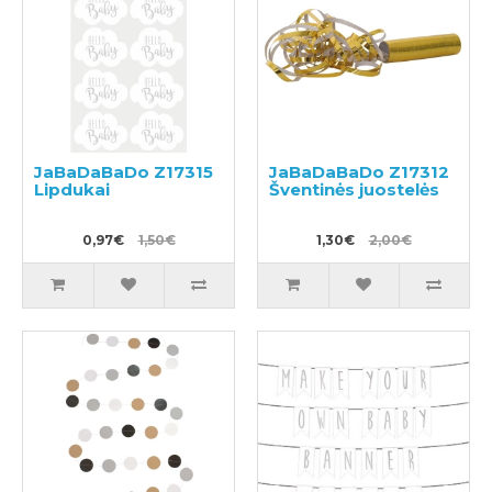
JaBaDaBaDo Z17315
JaBaDaBaDo Z17312
Lipdukai
Šventinės juostelės
0,97€
1,50€
1,30€
2,00€