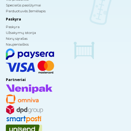
Specialūs pasiūlymai
Parduotuvės žemėlapis
Paskyra
Paskyra
Užsakymų istorija
Norų sąrašas
Naujienlaiškis
Partneriai