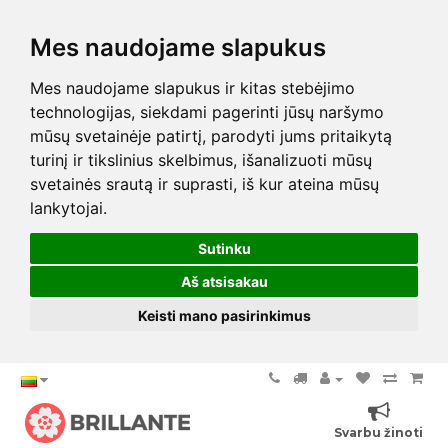
Mes naudojame slapukus
Mes naudojame slapukus ir kitas stebėjimo
technologijas, siekdami pagerinti jūsų naršymo
mūsų svetainėje patirtį, parodyti jums pritaikytą
turinį ir tikslinius skelbimus, išanalizuoti mūsų
svetainės srautą ir suprasti, iš kur ateina mūsų
lankytojai.
Sutinku
Aš atsisakau
Keisti mano pasirinkimus
Svarbu žinoti