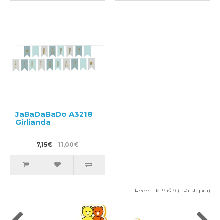
JaBaDaBaDo A3218
Girlianda
7,15€
11,00€
Rodo 1 iki 9 iš 9 (1 Puslapiu)