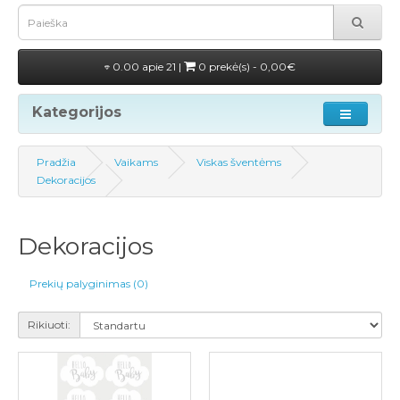
0.00 apie 21 |
0 prekė(s) - 0,00€
Kategorijos
Pradžia
Vaikams
Viskas šventėms
Dekoracijos
Dekoracijos
Prekių palyginimas (0)
Rikiuoti: