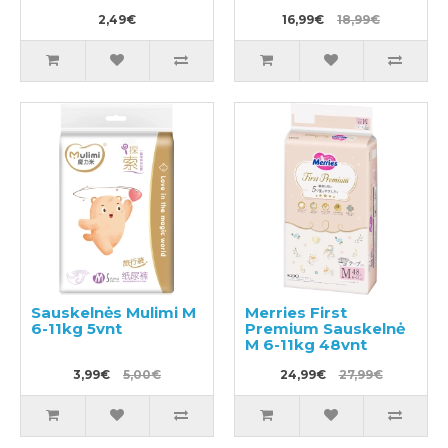
2,49€
16,99€
18,99€
Sauskelnės Mulimi M
Merries First
6-11kg 5vnt
Premium Sauskelnė
M 6-11kg 48vnt
3,99€
5,00€
24,99€
27,99€