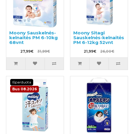
Moony Sauskelnės-
Moony Sitagi
kelnaitės PM 6-10kg
Sauskelnės-kelnaitės
68vnt
PM 6-12kg 52vnt
27,99€
31,99€
21,99€
26,00€
Išparduota
Bus 08.2026