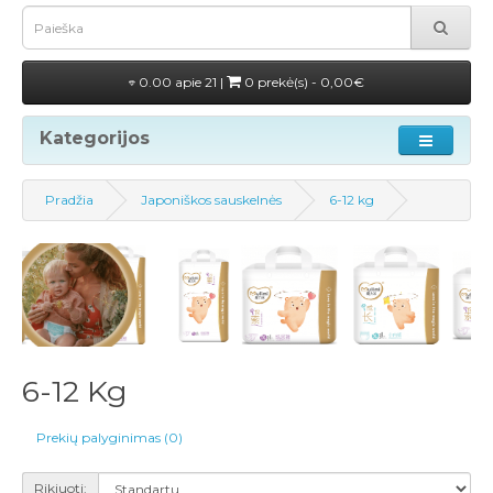
0.00 apie 21 |
0 prekė(s) - 0,00€
Kategorijos
Pradžia
Japoniškos sauskelnės
6-12 kg
6-12 Kg
Prekių palyginimas (0)
Rikiuoti: