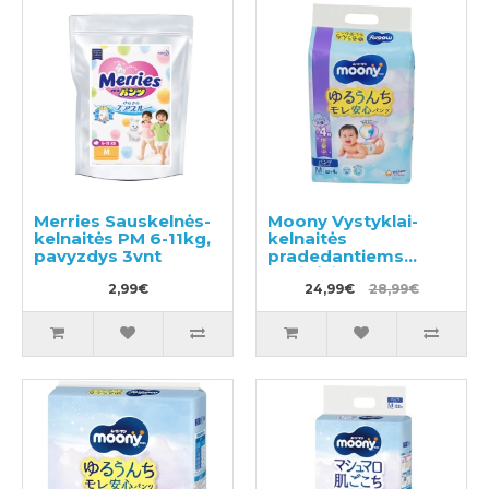
Merries Sauskelnės-
Moony Vystyklai-
kelnaitės PM 6-11kg,
kelnaitės
pavyzdys 3vnt
pradedantiems
ropinėti PM 5–10kg
2,99€
56vnt
24,99€
28,99€