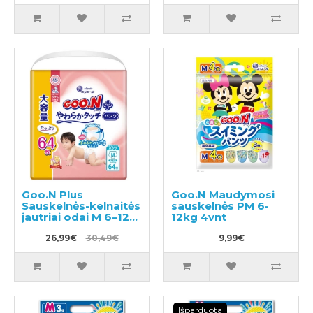
Goo.N Plus
Goo.N Maudymosi
Sauskelnės-kelnaitės
sauskelnės PM 6-
jautriai odai M 6–12
12kg 4vnt
kg 64vnt
26,99€
30,49€
9,99€
Išparduota