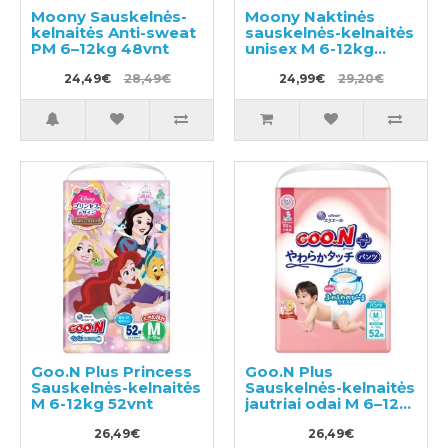
Moony Sauskelnės-
Moony Naktinės
kelnaitės Anti-sweat
sauskelnės-kelnaitės
PM 6–12kg 48vnt
unisex M 6-12kg
34vnt
24,49€
28,49€
24,99€
29,20€
Goo.N Plus Princess
Goo.N Plus
Sauskelnės-kelnaitės
Sauskelnės-kelnaitės
M 6-12kg 52vnt
jautriai odai M 6–12
kg 52vnt
26,49€
26,49€