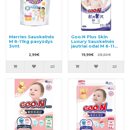
Merries Sauskelnės
Goo.N Plus Skin
M 6-11kg pavyzdys
Luxury Sauskelnės
3vnt
jautriai odai M 6-11
kg 52vnt
2,99€
19,99€
28,50€