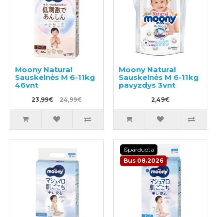
Moony Natural
Moony Natural
Sauskelnės M 6-11kg
Sauskelnės M 6-11kg
46vnt
pavyzdys 3vnt
23,99€
24,99€
2,49€
Išparduota
Bus 08.2026