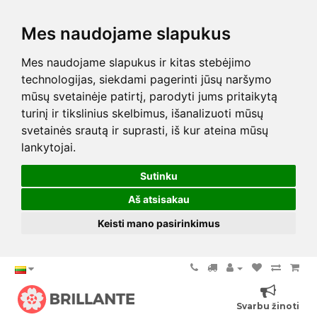
Mes naudojame slapukus
Mes naudojame slapukus ir kitas stebėjimo
technologijas, siekdami pagerinti jūsų naršymo
mūsų svetainėje patirtį, parodyti jums pritaikytą
turinį ir tikslinius skelbimus, išanalizuoti mūsų
svetainės srautą ir suprasti, iš kur ateina mūsų
lankytojai.
Sutinku
Aš atsisakau
Keisti mano pasirinkimus
Svarbu žinoti