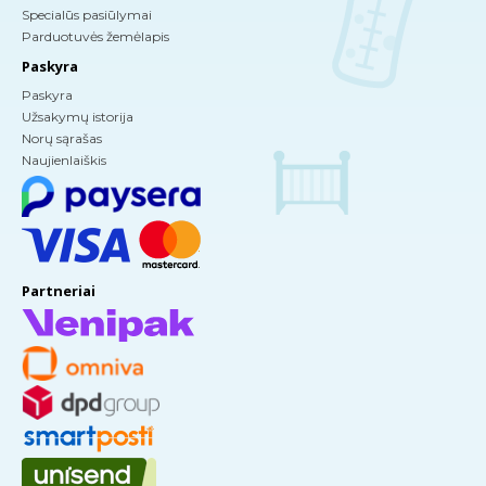
Specialūs pasiūlymai
Parduotuvės žemėlapis
Paskyra
Paskyra
Užsakymų istorija
Norų sąrašas
Naujienlaiškis
Partneriai