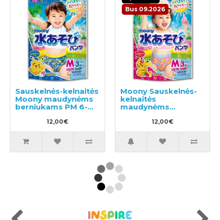
Bus 09.2026
Sauskelnės-kelnaitės
Moony Sauskelnės-
Moony maudynėms
kelnaitės
berniukams PM 6-
maudynėms
12kg 3vnt
mergaitėms PM 6-
12,00€
12kg 3vnt
12,00€