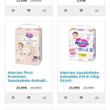
23,99€
26,99€
2,49€
Merries First
Merries Sauskelnės-
Premium
kelnaitės PM 6-11kg
Sauskelnės–kelnaitės
54vnt
PM 6-11kg 46vnt
25,99€
28,99€
23,99€
29,99€