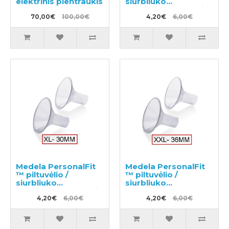
elektrinis pientraukis
siurbliuko
purkštukas, M dydis
70,00€
100,00€
(24mm)
4,20€
6,00€
Medela PersonalFit
Medela PersonalFit
™ piltuvėlio /
™ piltuvėlio /
siurbliuko
siurbliuko
purkštukas, XL dydis
purkštukas, XXL
(30mm)
4,20€
6,00€
dydis (36mm)
4,20€
6,00€