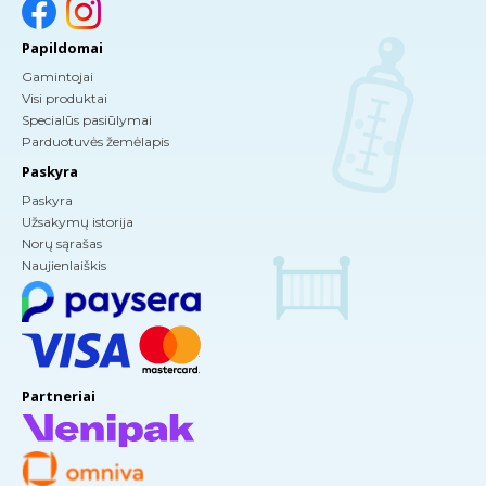
Papildomai
Gamintojai
Visi produktai
Specialūs pasiūlymai
Parduotuvės žemėlapis
Paskyra
Paskyra
Užsakymų istorija
Norų sąrašas
Naujienlaiškis
Partneriai