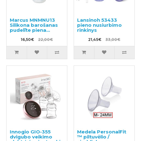
Marcus MNMNU13
Lansinoh 53433
Silikona barošanas
pieno nusiurbimo
pudelīte piena
rinkinys
pumpītis
16,50€
22,00€
21,45€
33,00€
Innogio GIO-355
Medela PersonalFit
dvigubo veikimo
™ piltuvėlio /