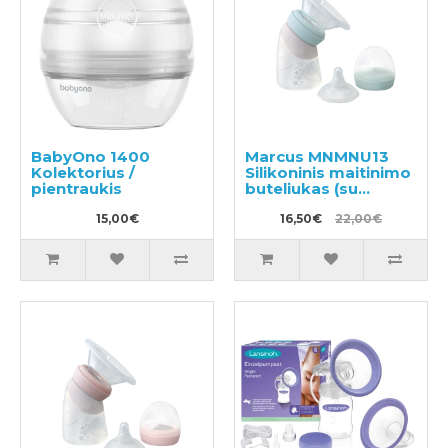
BabyOno 1400
Marcus MNMNU13
Kolektorius /
Silikoninis maitinimo
pientraukis
buteliukas (su
pientraukiu)
15,00€
16,50€
22,00€