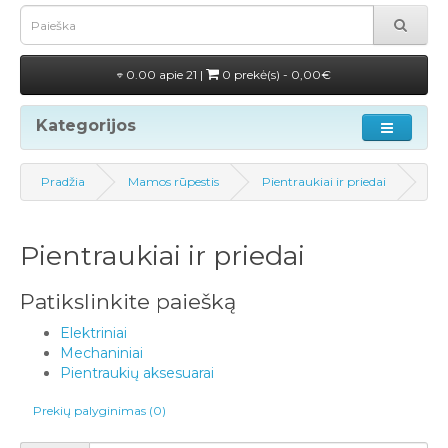
0.00 apie 21 |
0 prekė(s) - 0,00€
Kategorijos
Pradžia
Mamos rūpestis
Pientraukiai ir priedai
Pientraukiai ir priedai
Patikslinkite paiešką
Elektriniai
Mechaniniai
Pientraukių aksesuarai
Prekių palyginimas (0)