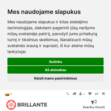
Mes naudojame slapukus
Mes naudojame slapukus ir kitas stebėjimo
technologijas, siekdami pagerinti jūsų naršymo
mūsų svetainėje patirtį, parodyti jums pritaikytą
turinį ir tikslinius skelbimus, išanalizuoti mūsų
svetainės srautą ir suprasti, iš kur ateina mūsų
lankytojai.
Sutinku
Aš atsisakau
Keisti mano pasirinkimus
Svarbu žinoti