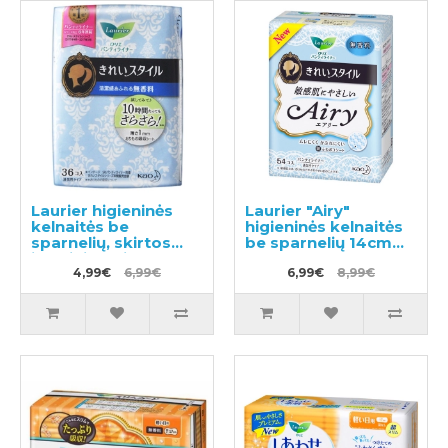
Laurier higieninės
Laurier "Airy"
kelnaitės be
higieninės kelnaitės
sparnelių, skirtos
be sparnelių 14cm
jautriai odai 14cm
54vnt
36vnt
4,99€
6,99€
6,99€
8,99€