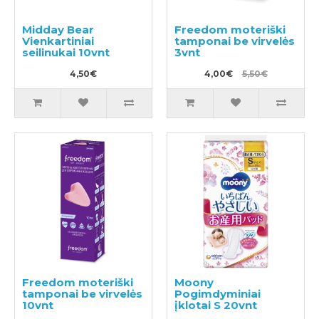
Midday Bear
Freedom moteriški
Vienkartiniai
tamponai be virvelės
seilinukai 10vnt
3vnt
4,50€
4,00€
5,50€
Freedom moteriški
Moony
tamponai be virvelės
Pogimdyminiai
10vnt
įklotai S 20vnt