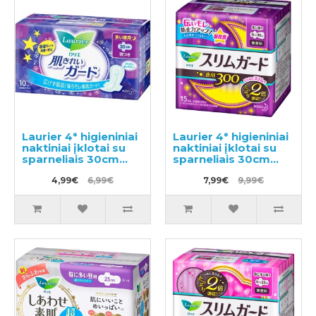
Laurier 4* higieniniai
Laurier 4* higieniniai
naktiniai įklotai su
naktiniai įklotai su
sparneliais 30cm
sparneliais 30cm
10vnt
15vnt
4,99€
6,99€
7,99€
9,99€