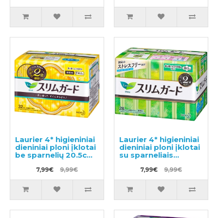
Laurier 4* higieniniai
Laurier 4* higieniniai
dieniniai ploni įklotai
dieniniai ploni įklotai
be sparnelių 20.5cm
su sparneliais
32vnt
20.5cm 28vnt
7,99€
9,99€
7,99€
9,99€