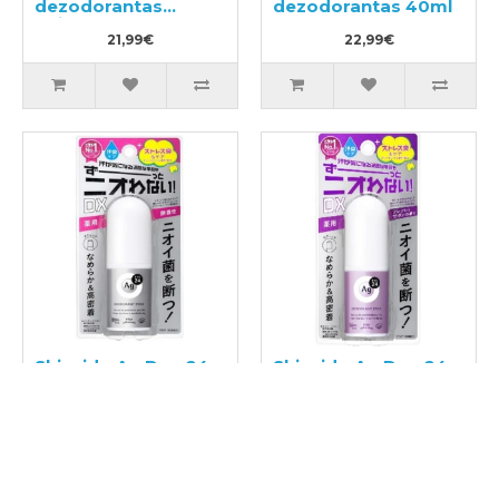
dezodorantas
dezodorantas 40ml
kojoms 70g
21,99€
22,99€
Shiseido Ag Deo 24
Shiseido Ag Deo 24
Dezodorantas 20g
Dezodorantas 20g
24,99€
24,99€