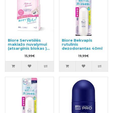
Biore Servetėlės
Biore Bekvapis
makiažo nuvalymui
rutulinis
(atsarginis blokas )
dezodorantas 40ml
44 vnt
15,99€
19,99€