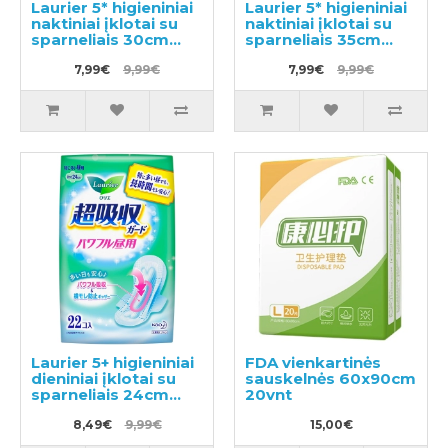
Laurier 5* higieniniai
Laurier 5* higieniniai
naktiniai įklotai su
naktiniai įklotai su
sparneliais 30cm
sparneliais 35cm
18vnt
13vnt
7,99€
9,99€
7,99€
9,99€
Laurier 5+ higieniniai
FDA vienkartinės
dieniniai įklotai su
sauskelnės 60x90cm
sparneliais 24cm
20vnt
22vnt
8,49€
9,99€
15,00€