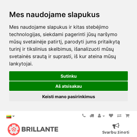
Mes naudojame slapukus
Mes naudojame slapukus ir kitas stebėjimo
technologijas, siekdami pagerinti jūsų naršymo
mūsų svetainėje patirtį, parodyti jums pritaikytą
turinį ir tikslinius skelbimus, išanalizuoti mūsų
svetainės srautą ir suprasti, iš kur ateina mūsų
lankytojai.
Sutinku
Aš atsisakau
Keisti mano pasirinkimus
Svarbu žinoti