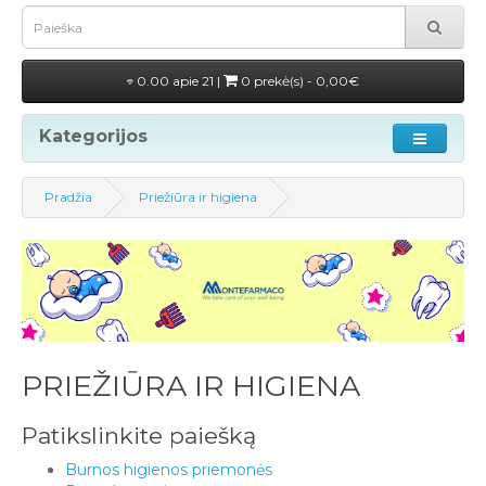
0.00 apie 21 |
0 prekė(s) - 0,00€
Kategorijos
Pradžia
Priežiūra ir higiena
PRIEŽIŪRA IR HIGIENA
Patikslinkite paiešką
Burnos higienos priemonės