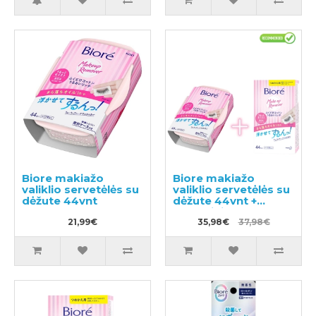
Biore makiažo
Biore makiažo
valiklio servetėlės su
valiklio servetėlės su
dėžute 44vnt
dėžute 44vnt +
atsarginis blokas
21,99€
44vnt
35,98€
37,98€