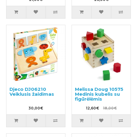
Djeco DJ06210
Melissa Doug 10575
Veiklusis žaidimas
Medinis kubelis su
figūrėlėmis
30,00€
12,60€
18,00€