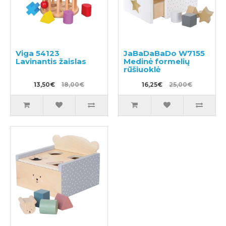
Viga 54123
JaBaDaBaDo W7155
Lavinantis žaislas
Medinė formelių
rūšiuoklė
13,50€
18,00€
16,25€
25,00€