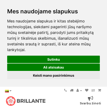
Mes naudojame slapukus
Mes naudojame slapukus ir kitas stebėjimo
technologijas, siekdami pagerinti jūsų naršymo
mūsų svetainėje patirtį, parodyti jums pritaikytą
turinį ir tikslinius skelbimus, išanalizuoti mūsų
svetainės srautą ir suprasti, iš kur ateina mūsų
lankytojai.
Sutinku
Aš atsisakau
Keisti mano pasirinkimus
Svarbu žinoti