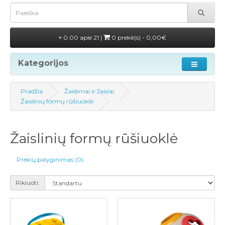
0.00 apie 21 |
0 prekė(s) - 0,00€
Kategorijos
Pradžia
Žaidimai ir žaislai
Žaislinių formų rūšiuoklė
Žaislinių formų rūšiuoklė
Prekių palyginimas (0)
Rikiuoti: