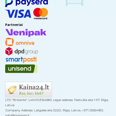
Partneriai
LTD "Brillante", LV40103164585, Legal address: Festivāla iela 1-97, Rīga,
Latvia
Company Address: Latgales iela 322D, Rīga, Latvia, +371 25654183,
info@brillante.lt