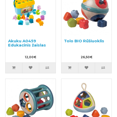
Akuku A0459
Tolo BIO Rūšiuoklis
Edukacinis žaislas
12,00€
26,50€