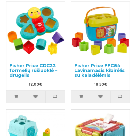
Fisher Price CDC22
Fisher Price FFC84
formelių rūšiuoklė –
Lavinamasis kibirėlis
drugelis
su kaladėlėmis
12,00€
18,50€