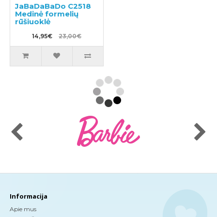
JaBaDaBaDo C2518
Medinė formelių
rūšiuoklė
14,95€
23,00€
Informacija
Apie mus