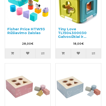
Fisher Price HTW93
Tiny Love
Rūšiavimo žaislas
TL1504300030
Galvosūkiai ir
rūšiuoklė
28,00€
18,00€