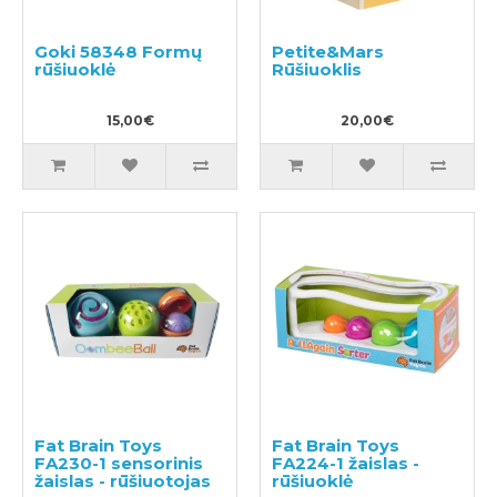
Goki 58348 Formų
Petite&Mars
rūšiuoklė
Rūšiuoklis
15,00€
20,00€
Fat Brain Toys
Fat Brain Toys
FA230-1 sensorinis
FA224-1 žaislas -
žaislas - rūšiuotojas
rūšiuoklė