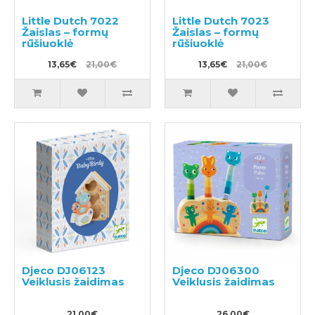
Little Dutch 7022
Little Dutch 7023
Žaislas – formų
Žaislas – formų
rūšiuoklė
rūšiuoklė
13,65€
21,00€
13,65€
21,00€
Djeco DJ06123
Djeco DJ06300
Veiklusis žaidimas
Veiklusis žaidimas
21,00€
26,00€