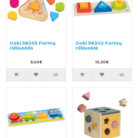
Goki 58305 Formų
Goki 58302 Formų
rūšiuoklis
rūšiuoklė
9,40€
10,30€