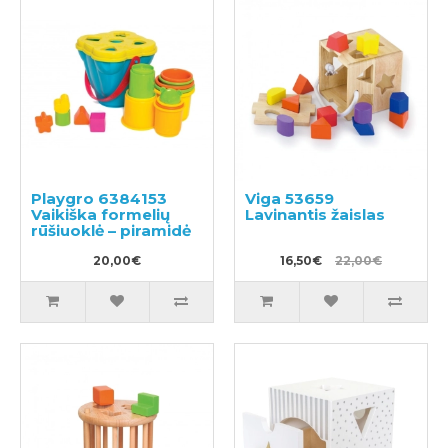
Playgro 6384153
Viga 53659
Vaikiška formelių
Lavinantis žaislas
rūšiuoklė – piramidė
20,00€
16,50€
22,00€