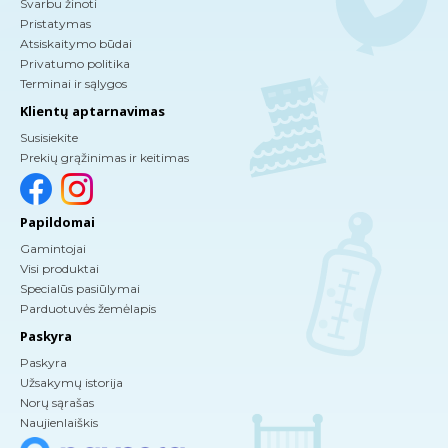
Svarbu žinoti
Pristatymas
Atsiskaitymo būdai
Privatumo politika
Terminai ir sąlygos
Klientų aptarnavimas
Susisiekite
Prekių grąžinimas ir keitimas
Papildomai
Gamintojai
Visi produktai
Specialūs pasiūlymai
Parduotuvės žemėlapis
Paskyra
Paskyra
Užsakymų istorija
Norų sąrašas
Naujienlaiškis