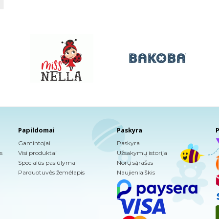
Papildomai
Paskyra
P
Gamintojai
Paskyra
s
Visi produktai
Užsakymų istorija
Specialūs pasiūlymai
Norų sąrašas
Parduotuvės žemėlapis
Naujienlaiškis