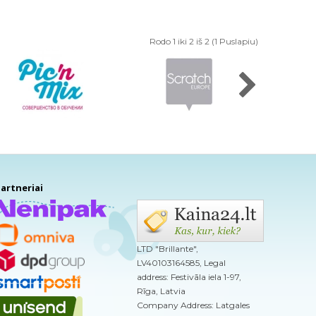
Rodo 1 iki 2 iš 2 (1 Puslapiu)
artneriai
LTD "Brillante",
LV40103164585, Legal
address: Festivāla iela 1-97,
Rīga, Latvia
Company Address: Latgales