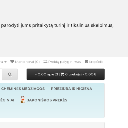
rodyti jums pritaikytą turinį ir tikslinius skelbimus,
ra
Mano norai (0)
Prekių palyginimas
Krepšelis
0.00 apie 21 |
0 prekė(s) - 0,00€
Ė CHEMINĖS MEDŽIAGOS
PRIEŽIŪRA IR HIGIENA
ĖGINIAI
JAPONIŠKOS PREKĖS