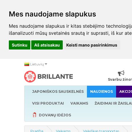
Mes naudojame slapukus
Mes naudojame slapukus ir kitas stebėjimo technologijas,
išanalizuoti mūsų svetainės srautą ir suprasti, iš kur at
Sutinku
Aš atsisakau
Keisti mano pasirinkimus
Lietuvių
Svarbu žino
JAPONIŠKOS SAUSKELNĖS
NAUJIENOS
AKCIJ
VISI PRODUKTAI
VAIKAMS
ŽAIDIMAI IR ŽAISLA
DOVANŲ IDĖJOS
Pradžia
Vaikams
Vaikiškas transportas