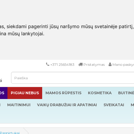
 siekdami pagerinti jūsų naršymo mūsų svetainėje patirtį, pa
eina mūsų lankytojai.
+371 25654183
Pristatymas
Mano pasky
ti
OS
PIGIAU NEBUS
MAMOS RŪPESTIS
KOSMETIKA
BUITIN
I
MAITINIMUI
VAIKŲ DRABUŽIAI IR APATINIAI
SVEIKATAI
M
Paspirtukai