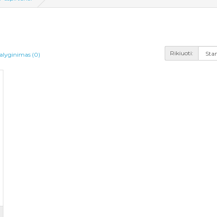
Rikiuoti:
alyginimas (0)