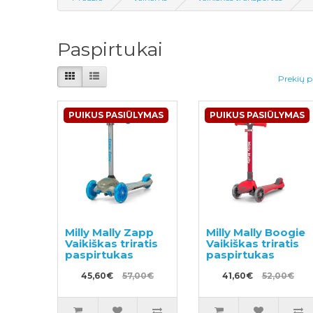
Paspirtukai
Prekių p
PUIKUS PASIŪLYMAS
PUIKUS PASIŪLYMAS
Milly Mally Zapp
Milly Mally Boogie
Vaikiškas triratis
Vaikiškas triratis
paspirtukas
paspirtukas
45,60€
57,00€
41,60€
52,00€