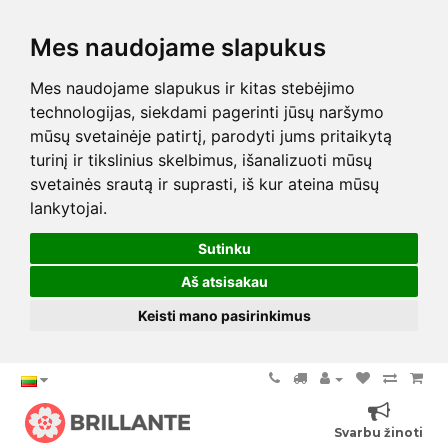
Mes naudojame slapukus
Mes naudojame slapukus ir kitas stebėjimo
technologijas, siekdami pagerinti jūsų naršymo
mūsų svetainėje patirtį, parodyti jums pritaikytą
turinį ir tikslinius skelbimus, išanalizuoti mūsų
svetainės srautą ir suprasti, iš kur ateina mūsų
lankytojai.
Sutinku
Aš atsisakau
Keisti mano pasirinkimus
Svarbu žinoti