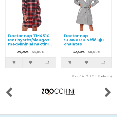
Doctor nap TM4510
Doctor nap
Motinystės/slaugos
SGW8030 Nėščiųjų
medvilniniai naktiniai
chalatas
marškiniai
29,25€
45,00€
32,50€
50,00€
Rodo 1 iki 2 iš 2 (1 Puslapiu)