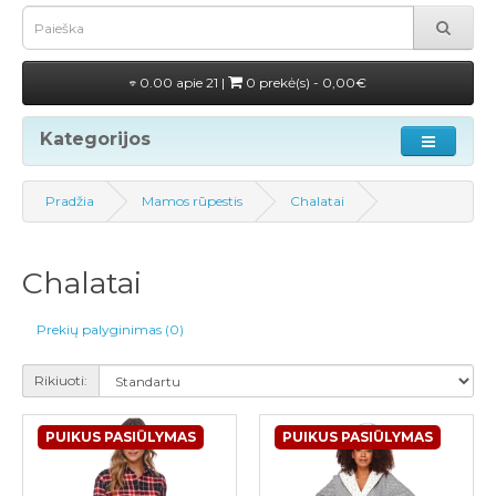
0.00 apie 21 |
0 prekė(s) - 0,00€
Kategorijos
Pradžia
Mamos rūpestis
Chalatai
Chalatai
Prekių palyginimas (0)
Rikiuoti:
PUIKUS PASIŪLYMAS
PUIKUS PASIŪLYMAS