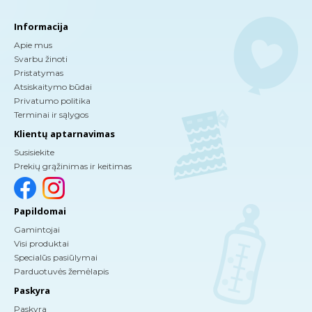
Informacija
Apie mus
Svarbu žinoti
Pristatymas
Atsiskaitymo būdai
Privatumo politika
Terminai ir sąlygos
Klientų aptarnavimas
Susisiekite
Prekių grąžinimas ir keitimas
Papildomai
Gamintojai
Visi produktai
Specialūs pasiūlymai
Parduotuvės žemėlapis
Paskyra
Paskyra