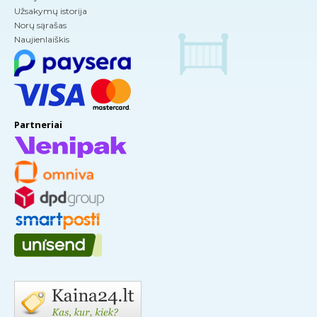
Užsakymų istorija
Norų sąrašas
Naujienlaiškis
Partneriai