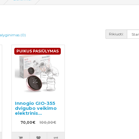
Rikiuoti:
alyginimas (0)
PUIKUS PASIŪLYMAS
Innogio GIO-355
dvigubo veikimo
elektrinis
pientraukis
70,00€
100,00€