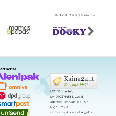
Rodo 1 iki 3 iš 3 (1 Puslapiu)
artneriai
LTD "Brillante",
LV40103164585, Legal
address: Festivāla iela 1-97,
Rīga, Latvia
Company Address: Latgales