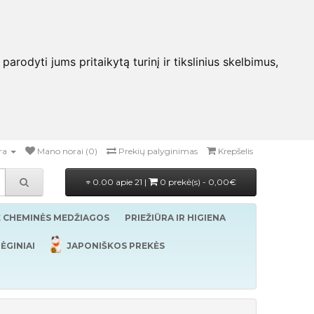
rodyti jums pritaikytą turinį ir tikslinius skelbimus,
ra
Mano norai (0)
Prekių palyginimas
Krepšelis
0.00 apie 21 |
0 prekė(s) - 0,00€
Ė CHEMINĖS MEDŽIAGOS
PRIEŽIŪRA IR HIGIENA
ĖGINIAI
JAPONIŠKOS PREKĖS