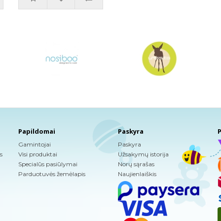
Papildomai
Paskyra
P
Gamintojai
Paskyra
s
Visi produktai
Užsakymų istorija
Specialūs pasiūlymai
Norų sąrašas
Parduotuvės žemėlapis
Naujienlaiškis