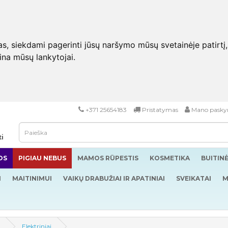
 siekdami pagerinti jūsų naršymo mūsų svetainėje patirtį, pa
eina mūsų lankytojai.
+371 25654183
Pristatymas
Mano pasky
ti
OS
PIGIAU NEBUS
MAMOS RŪPESTIS
KOSMETIKA
BUITIN
I
MAITINIMUI
VAIKŲ DRABUŽIAI IR APATINIAI
SVEIKATAI
M
i
Elektriniai