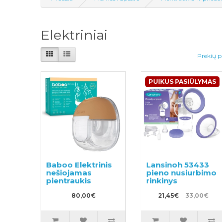
Elektriniai
Prekių p
PUIKUS PASIŪLYMAS
Baboo Elektrinis
Lansinoh 53433
nešiojamas
pieno nusiurbimo
pientraukis
rinkinys
80,00€
21,45€
33,00€