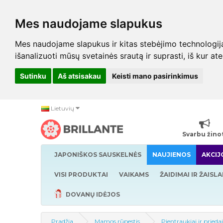
Mes naudojame slapukus
Mes naudojame slapukus ir kitas stebėjimo technologijas,
išanalizuoti mūsų svetainės srautą ir suprasti, iš kur at
Sutinku
Aš atsisakau
Keisti mano pasirinkimus
Lietuvių
Svarbu žino
JAPONIŠKOS SAUSKELNĖS
NAUJIENOS
AKCIJ
VISI PRODUKTAI
VAIKAMS
ŽAIDIMAI IR ŽAISLA
DOVANŲ IDĖJOS
Pradžia
Mamos rūpestis
Pientraukiai ir prieda