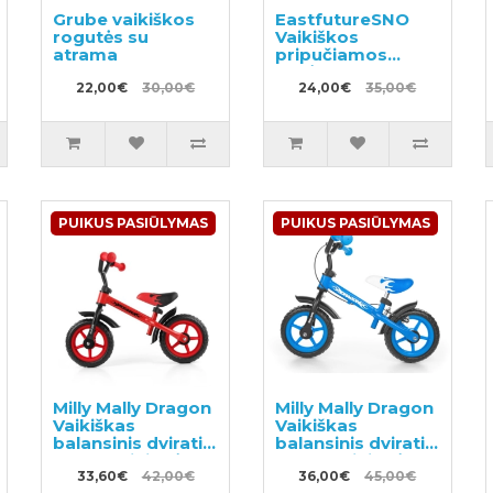
Grube vaikiškos
EastfutureSNO
rogutės su
Vaikiškos
atrama
pripučiamos
rogės
22,00€
30,00€
24,00€
35,00€
PUIKUS PASIŪLYMAS
PUIKUS PASIŪLYMAS
Milly Mally Dragon
Milly Mally Dragon
Vaikiškas
Vaikiškas
balansinis dviratis
balansinis dviratis
su metaliniu rėmu
su metaliniu rėmu
33,60€
42,00€
ir rankiniu
36,00€
45,00€