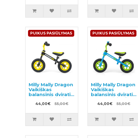
PUIKUS PASIŪLYMAS
PUIKUS PASIŪLYMAS
Milly Mally Dragon
Milly Mally Dragon
Vaikiškas
Vaikiškas
balansinis dviratis
balansinis dviratis
su metaliniu rėmu
su metaliniu rėmu
ir pripučiamomis
44,00€
55,00€
ir pripučiamomis
44,00€
55,00€
padangomis
padangomis