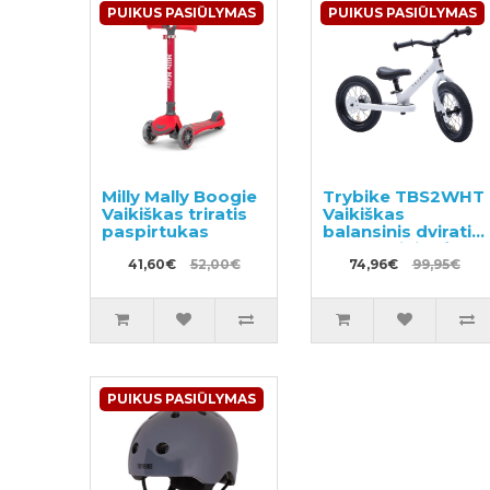
PUIKUS PASIŪLYMAS
PUIKUS PASIŪLYMAS
Milly Mally Boogie
Trybike TBS2WHT
Vaikiškas triratis
Vaikiškas
paspirtukas
balansinis dviratis
su metaliniu rėmu
41,60€
52,00€
74,96€
99,95€
PUIKUS PASIŪLYMAS