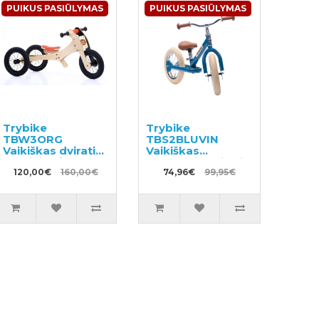
PUIKUS PASIŪLYMAS
PUIKUS PASIŪLYMAS
Trybike
Trybike
TBW3ORG
TBS2BLUVIN
Vaikiškas dviratis -
Vaikiškas
medinio rėmo
balansinis dviratis
balansinis dviratis
120,00€
160,00€
su metaliniu rėmu
74,96€
99,95€