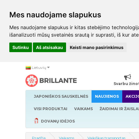
Mes naudojame slapukus
Mes naudojame slapukus ir kitas stebėjimo technologijas,
išanalizuoti mūsų svetainės srautą ir suprasti, iš kur at
Sutinku
Aš atsisakau
Keisti mano pasirinkimus
Lietuvių
Svarbu žino
JAPONIŠKOS SAUSKELNĖS
NAUJIENOS
AKCIJ
VISI PRODUKTAI
VAIKAMS
ŽAIDIMAI IR ŽAISLA
DOVANŲ IDĖJOS
Pradžia
Vaikams
Vaikiškas transportas