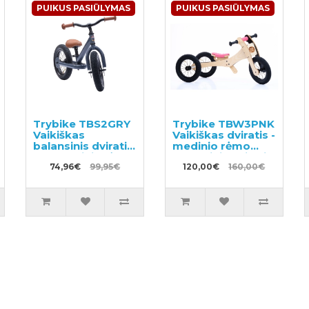
PUIKUS PASIŪLYMAS
PUIKUS PASIŪLYMAS
Trybike TBS2GRY
Trybike TBW3PNK
Vaikiškas
Vaikiškas dviratis -
balansinis dviratis
medinio rėmo
su metaliniu rėmu
balansinis dviratis
74,96€
99,95€
120,00€
160,00€