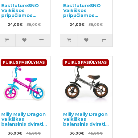
EastfutureSNO
EastfutureSNO
Vaikiškos
Vaikiškos
pripučiamos
pripučiamos
rogės
rogės
24,00€
35,00€
24,00€
35,00€
PUIKUS PASIŪLYMAS
PUIKUS PASIŪLYMAS
Milly Mally Dragon
Milly Mally Dragon
Vaikiškas
Vaikiškas
balansinis dviratis
balansinis dviratis
su metaliniu rėmu
su metaliniu rėmu
ir rankiniu
36,00€
45,00€
ir rankiniu
36,00€
45,00€