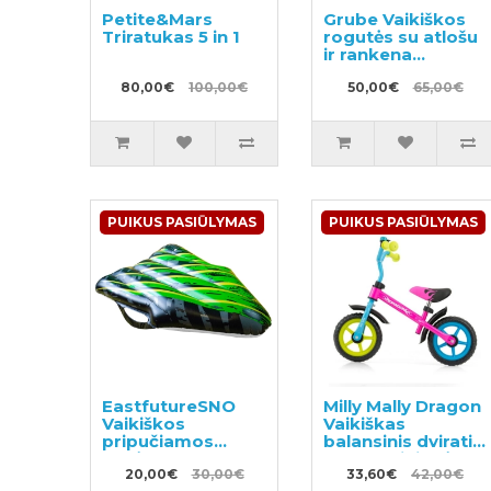
Petite&Mars
Grube Vaikiškos
Triratukas 5 in 1
rogutės su atlošu
ir rankena
(raudonos
80,00€
100,00€
spalvos)
50,00€
65,00€
PUIKUS PASIŪLYMAS
PUIKUS PASIŪLYMAS
EastfutureSNO
Milly Mally Dragon
Vaikiškos
Vaikiškas
pripučiamos
balansinis dviratis
rogės
su metaliniu rėmu
20,00€
30,00€
33,60€
42,00€