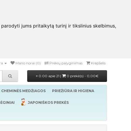
rodyti jums pritaikytą turinį ir tikslinius skelbimus,
ra
Mano norai (0)
Prekių palyginimas
Krepšelis
0.00 apie 21 |
0 prekė(s) - 0,00€
Ė CHEMINĖS MEDŽIAGOS
PRIEŽIŪRA IR HIGIENA
ĖGINIAI
JAPONIŠKOS PREKĖS