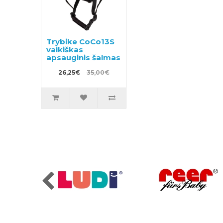
Trybike CoCo13S
vaikiškas
apsauginis šalmas
26,25€
35,00€