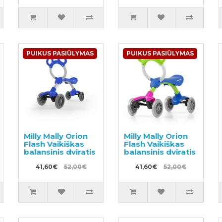
stabdžiu
PUIKUS PASIŪLYMAS
PUIKUS PASIŪLYMAS
Milly Mally Orion
Milly Mally Orion
Flash Vaikiškas
Flash Vaikiškas
balansinis dviratis
balansinis dviratis
41,60€
52,00€
41,60€
52,00€