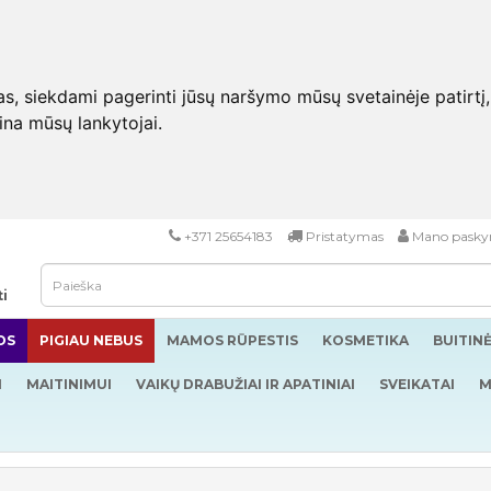
 siekdami pagerinti jūsų naršymo mūsų svetainėje patirtį, pa
eina mūsų lankytojai.
+371 25654183
Pristatymas
Mano pasky
ti
OS
PIGIAU NEBUS
MAMOS RŪPESTIS
KOSMETIKA
BUITIN
I
MAITINIMUI
VAIKŲ DRABUŽIAI IR APATINIAI
SVEIKATAI
M