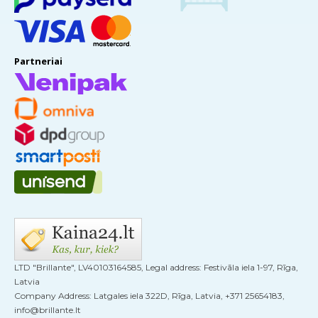
Partneriai
LTD "Brillante", LV40103164585, Legal address: Festivāla iela 1-97, Rīga,
Latvia
Company Address: Latgales iela 322D, Rīga, Latvia, +371 25654183,
info@brillante.lt