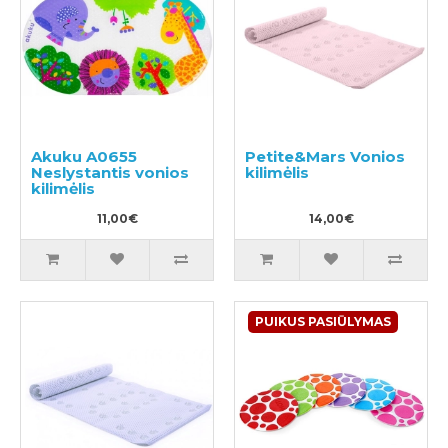
Akuku A0655
Petite&Mars Vonios
Neslystantis vonios
kilimėlis
kilimėlis
11,00€
14,00€
PUIKUS PASIŪLYMAS