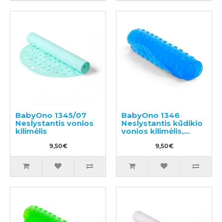
BabyOno 1345/07
BabyOno 1346
Neslystantis vonios
Neslystantis kūdikio
kilimėlis
vonios kilimėlis,
70x35cm
9,50€
9,50€