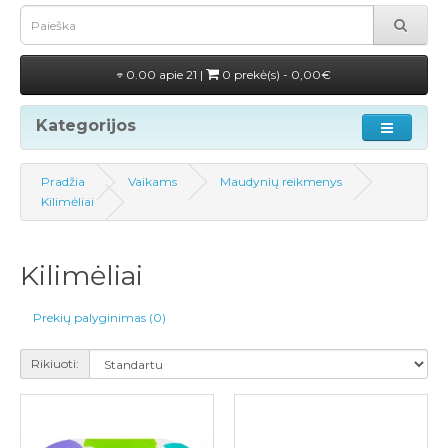
0.00 apie 21 |
0 prekė(s) - 0,00€
Kategorijos
Pradžia
Vaikams
Maudynių reikmenys
Kilimėliai
Kilimėliai
Prekių palyginimas (0)
Rikiuoti: