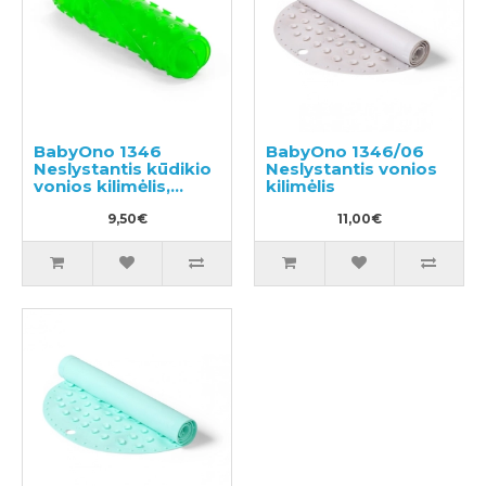
BabyOno 1346
BabyOno 1346/06
Neslystantis kūdikio
Neslystantis vonios
vonios kilimėlis,
kilimėlis
70x35cm
9,50€
11,00€