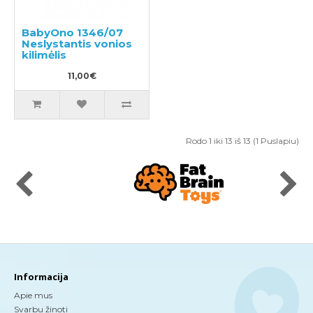
BabyOno 1346/07
Neslystantis vonios
kilimėlis
11,00€
Rodo 1 iki 13 iš 13 (1 Puslapiu)
Informacija
Apie mus
Svarbu žinoti