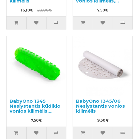
kilimėlis
vonios kilimėlis,
55x35cm
16,10€
23,00€
7,50€
BabyOno 1345
BabyOno 1345/06
Neslystantis kūdikio
Neslystantis vonios
vonios kilimėlis,
kilimėlis
55x35cm
7,50€
9,50€