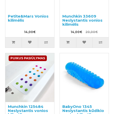
Petite&Mars Vonios
Munchkin 33609
kilimėlis
Neslystantis vonios
kilimėlis
14,00€
14,00€
20,00€
PUIKUS PASIŪLYMAS
Munchkin 125484
BabyOno 1345
Neslystantis vonios
Neslystantis kūdikio