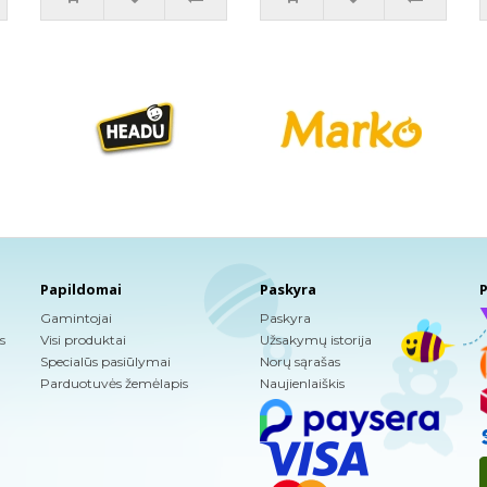
Papildomai
Paskyra
P
Gamintojai
Paskyra
s
Visi produktai
Užsakymų istorija
Specialūs pasiūlymai
Norų sąrašas
Parduotuvės žemėlapis
Naujienlaiškis