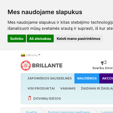
Mes naudojame slapukus
Mes naudojame slapukus ir kitas stebėjimo technologijas,
išanalizuoti mūsų svetainės srautą ir suprasti, iš kur at
Sutinku
Aš atsisakau
Keisti mano pasirinkimus
Lietuvių
Svarbu žino
JAPONIŠKOS SAUSKELNĖS
NAUJIENOS
AKCIJ
VISI PRODUKTAI
VAIKAMS
ŽAIDIMAI IR ŽAISLA
DOVANŲ IDĖJOS
Pradžia
Buitinė cheminės medžiagos
Lyginim