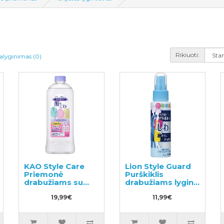
Rikiuoti:
alyginimas (0)
KAO Style Care
Lion Style Guard
Priemonė
Purškiklis
drabužiams su
drabužiams lyginti
lyginamuoju ir
70ml
antistatiniu
19,99€
11,99€
efektu užpildas
400ml