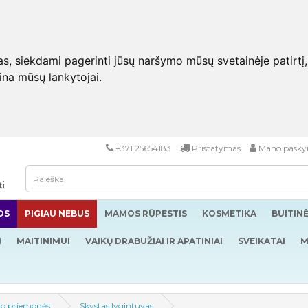
 siekdami pagerinti jūsų naršymo mūsų svetainėje patirtį, pa
eina mūsų lankytojai.
+371 25654183
Pristatymas
Mano pasky
ti
OS
PIGIAU NEBUS
MAMOS RŪPESTIS
KOSMETIKA
BUITIN
I
MAITINIMUI
VAIKŲ DRABUŽIAI IR APATINIAI
SVEIKATAI
M
o priemonės
Skystas lygintuvas