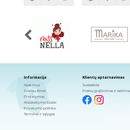
Informacija
Klientų aptarnavimas
Apie mus
Susisiekite
Svarbu žinoti
Prekių grąžinimas ir keitima
Pristatymas
Atsiskaitymo būdai
Privatumo politika
Terminai ir sąlygos