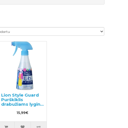
Lion Style Guard
Purškiklis
drabužiams lyginti
300ml
15,99€