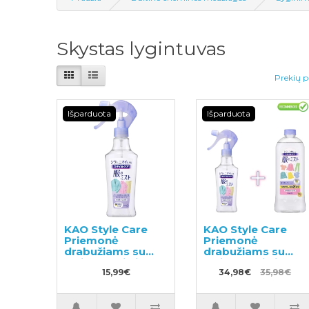
Skystas lygintuvas
Prekių p
Išparduota
Išparduota
KAO Style Care
KAO Style Care
Priemonė
Priemonė
drabužiams su
drabužiams su
lyginamuoju ir
lyginamuoju ir
antistatiniu
15,99€
antistatiniu
34,98€
35,98€
efektu 200ml
efektu 200ml +
užpildas 400ml