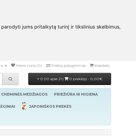
rodyti jums pritaikytą turinį ir tikslinius skelbimus,
ra
Mano norai (0)
Prekių palyginimas
Krepšelis
0.00 apie 21 |
0 prekė(s) - 0,00€
Ė CHEMINĖS MEDŽIAGOS
PRIEŽIŪRA IR HIGIENA
ĖGINIAI
JAPONIŠKOS PREKĖS