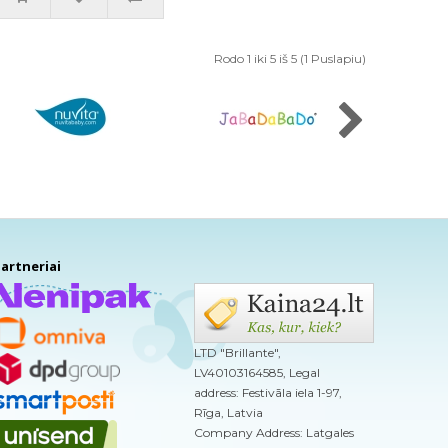
Rodo 1 iki 5 iš 5 (1 Puslapiu)
artneriai
LTD "Brillante",
LV40103164585, Legal
address: Festivāla iela 1-97,
Rīga, Latvia
Company Address: Latgales