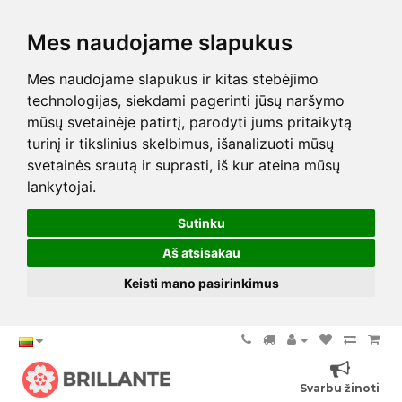
Mes naudojame slapukus
Mes naudojame slapukus ir kitas stebėjimo
technologijas, siekdami pagerinti jūsų naršymo
mūsų svetainėje patirtį, parodyti jums pritaikytą
turinį ir tikslinius skelbimus, išanalizuoti mūsų
svetainės srautą ir suprasti, iš kur ateina mūsų
lankytojai.
Sutinku
Aš atsisakau
Keisti mano pasirinkimus
Svarbu žinoti