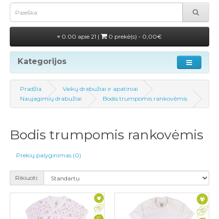
0.00 apie 21 |
0 prekė(s) - 0,00€
Kategorijos
Pradžia
Vaikų drabužiai ir apatiniai
Naujagimių drabužiai
Bodis trumpomis rankovėmis
Bodis trumpomis rankovėmis
Prekių palyginimas (0)
Rikiuoti: