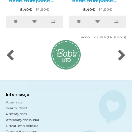
bodis trumpomis
bodis trumpomis
rankovėmis
rankovėmis
8,40€
14,00€
8,40€
14,00€
Rodo 1 iki 6 iš 6 (1 Puslapiu)
Informacija
Apie mus
Svarbu žinoti
Pristatymas
Atsiskaitymo būdai
Privatumo politika
Terminai ir sąlygos