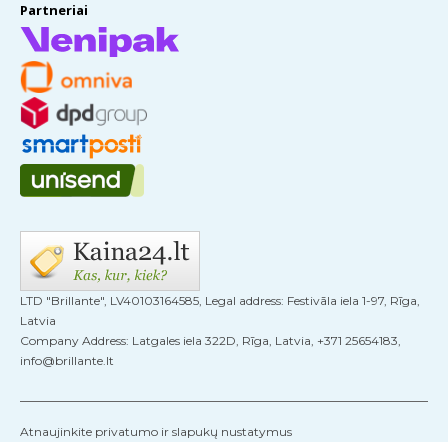
Partneriai
LTD "Brillante", LV40103164585, Legal address: Festivāla iela 1-97, Rīga,
Latvia
Company Address: Latgales iela 322D, Rīga, Latvia, +371 25654183,
info@brillante.lt
Atnaujinkite privatumo ir slapukų nustatymus