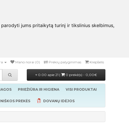
rodyti jums pritaikytą turinį ir tikslinius skelbimus,
ra
Mano norai (0)
Prekių palyginimas
Krepšelis
0.00 apie 21 |
0 prekė(s) - 0,00€
ŽIAGOS
PRIEŽIŪRA IR HIGIENA
VISI PRODUKTAI
NIŠKOS PREKĖS
DOVANŲ IDĖJOS