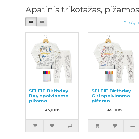
Apatinis trikotažas, pižamo
Prekių p
SELFIE Birthday
SELFIE Birthday
Boy spalvinama
Girl spalvinama
pižama
pižama
45,00€
45,00€