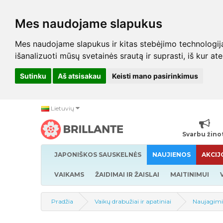
Mes naudojame slapukus
Mes naudojame slapukus ir kitas stebėjimo technologijas,
išanalizuoti mūsų svetainės srautą ir suprasti, iš kur at
Sutinku
Aš atsisakau
Keisti mano pasirinkimus
Lietuvių
Svarbu žino
JAPONIŠKOS SAUSKELNĖS
NAUJIENOS
AKCIJ
VAIKAMS
ŽAIDIMAI IR ŽAISLAI
MAITINIMUI
Pradžia
Vaikų drabužiai ir apatiniai
Naujagimi