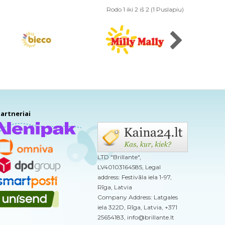
Rodo 1 iki 2 iš 2 (1 Puslapiu)
artneriai
LTD "Brillante",
LV40103164585, Legal
address: Festivāla iela 1-97,
Rīga, Latvia
Company Address: Latgales
iela 322D, Rīga, Latvia, +371
25654183, info@brillante.lt