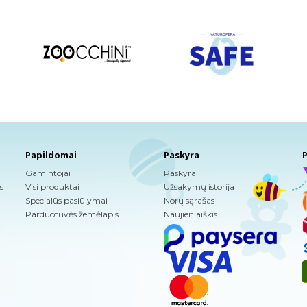
Papildomai
Paskyra
P
Gamintojai
Paskyra
s
Visi produktai
Užsakymų istorija
Specialūs pasiūlymai
Norų sąrašas
Parduotuvės žemėlapis
Naujienlaiškis