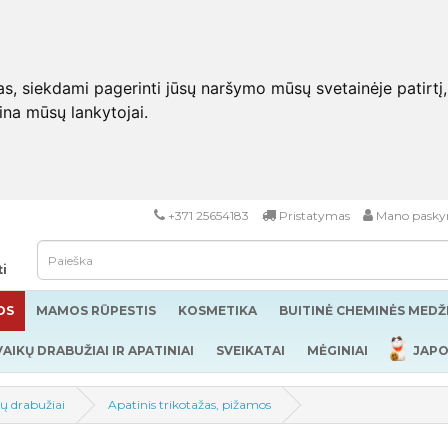
 siekdami pagerinti jūsų naršymo mūsų svetainėje patirtį, pa
eina mūsų lankytojai.
+371 25654183
Pristatymas
Mano pasky
ti
OS
MAMOS RŪPESTIS
KOSMETIKA
BUITINĖ CHEMINĖS MED
VAIKŲ DRABUŽIAI IR APATINIAI
SVEIKATAI
MĖGINIAI
JAPO
ų drabužiai
Apatinis trikotažas, pižamos