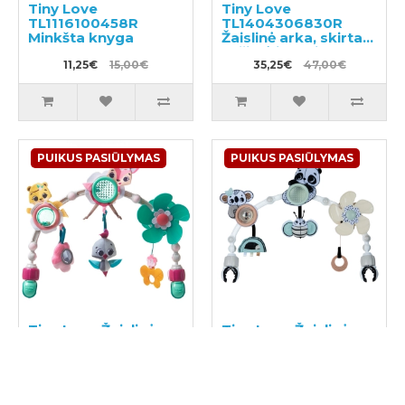
Tiny Love
Tiny Love
TL1116100458R
TL1404306830R
Minkšta knyga
Žaislinė arka, skirta
vežimėliams ir
11,25€
15,00€
automobilių
35,25€
47,00€
kėdutėms
PUIKUS PASIŪLYMAS
PUIKUS PASIŪLYMAS
Tiny Love Žaislinė
Tiny Love Žaislinė
arka, skirta
arka, skirta
vežimėliams ir
vežimėliams ir
automobilių
automobilių
kėdutėms
26,25€
35,00€
kėdutėms
26,25€
35,00€