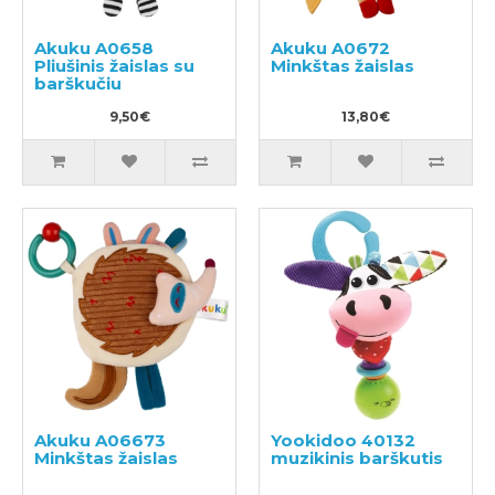
Akuku A0658
Akuku A0672
Pliušinis žaislas su
Minkštas žaislas
barškučiu
9,50€
13,80€
Akuku A06673
Yookidoo 40132
Minkštas žaislas
muzikinis barškutis