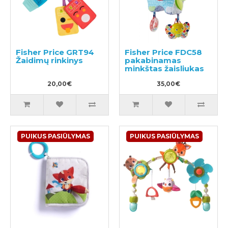
Fisher Price GRT94
Fisher Price FDC58
Žaidimų rinkinys
pakabinamas
minkštas žaisliukas
20,00€
35,00€
PUIKUS PASIŪLYMAS
PUIKUS PASIŪLYMAS