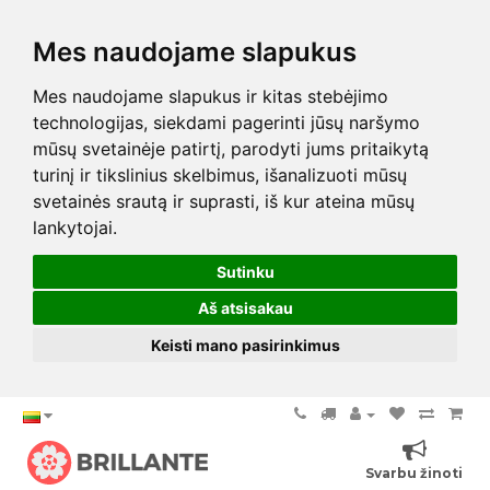
Mes naudojame slapukus
Mes naudojame slapukus ir kitas stebėjimo
technologijas, siekdami pagerinti jūsų naršymo
mūsų svetainėje patirtį, parodyti jums pritaikytą
turinį ir tikslinius skelbimus, išanalizuoti mūsų
svetainės srautą ir suprasti, iš kur ateina mūsų
lankytojai.
Sutinku
Aš atsisakau
Keisti mano pasirinkimus
Svarbu žinoti