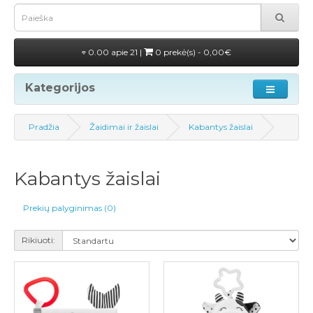
0.00 apie 21 |
0 prekė(s) - 0,00€
Kategorijos
Pradžia
Žaidimai ir žaislai
Kabantys žaislai
Kabantys žaislai
Prekių palyginimas (0)
Rikiuoti: