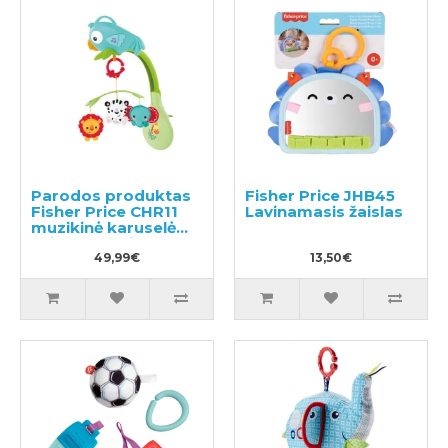
Parodos produktas
Fisher Price JHB45
Fisher Price CHR11
Lavinamasis žaislas
muzikinė karuselė
vaiko lovytei
49,99€
13,50€