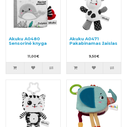
Akuku A0480
Akuku A0471
Sensorinė knyga
Pakabinamas žaislas
11,00€
9,50€