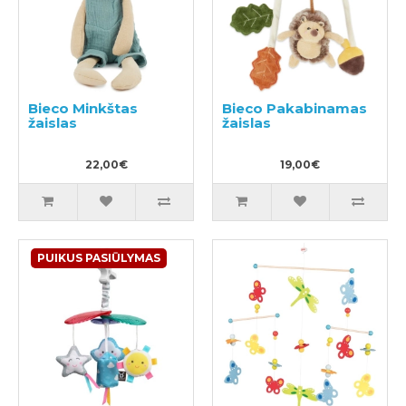
Bieco Minkštas
Bieco Pakabinamas
žaislas
žaislas
22,00€
19,00€
PUIKUS PASIŪLYMAS