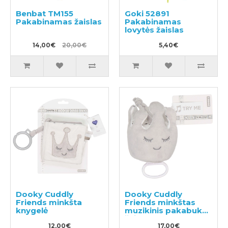
Benbat TM155
Goki 52891
Pakabinamas žaislas
Pakabinamas
lovytės žaislas
14,00€
20,00€
5,40€
Dooky Cuddly
Dooky Cuddly
Friends minkšta
Friends minkštas
knygelė
muzikinis pakabukas
žaislas
12,00€
17,00€