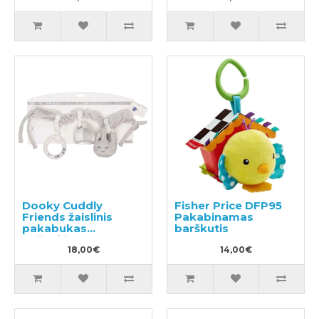
Dooky Cuddly
Fisher Price DFP95
Friends žaislinis
Pakabinamas
pakabukas
barškutis
vežimėliams,
automobilinėms
18,00€
14,00€
kėdutėms ir
lovytėms