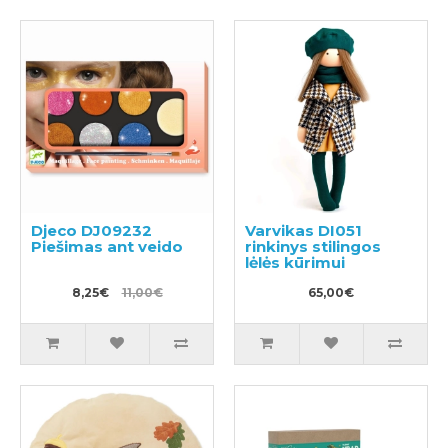
Djeco DJ09232
Varvikas DI051
Piešimas ant veido
rinkinys stilingos
lėlės kūrimui
8,25€
11,00€
65,00€