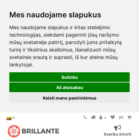
Mes naudojame slapukus
Mes naudojame slapukus ir kitas stebėjimo
technologijas, siekdami pagerinti jūsų naršymo
mūsų svetainėje patirtį, parodyti jums pritaikytą
turinį ir tikslinius skelbimus, išanalizuoti mūsų
svetainės srautą ir suprasti, iš kur ateina mūsų
lankytojai.
Sutinku
Aš atsisakau
Keisti mano pasirinkimus
Svarbu žinoti