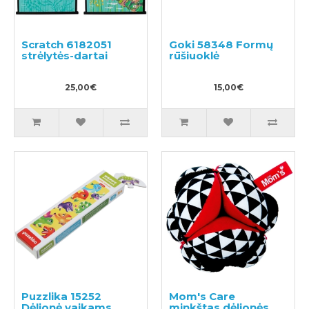
Scratch 6182051
Goki 58348 Formų
strėlytės-dartai
rūšiuoklė
25,00€
15,00€
Puzzlika 15252
Mom's Care
Dėlionė vaikams
minkštas dėlionės