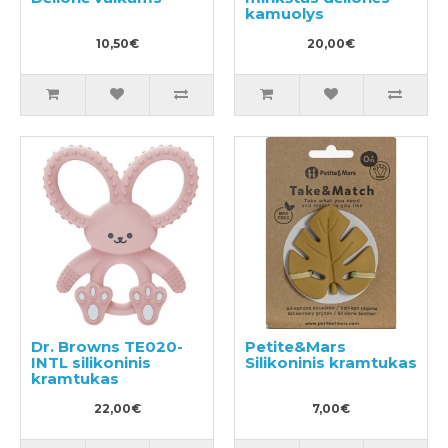
kamuolys
10,50€
20,00€
Dr. Browns TE020-
Petite&Mars
INTL silikoninis
Silikoninis kramtukas
kramtukas
22,00€
7,00€