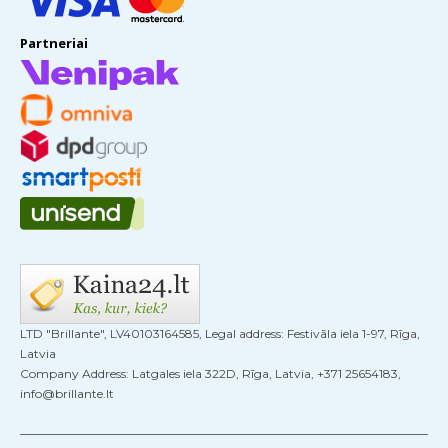
Partneriai
LTD "Brillante", LV40103164585, Legal address: Festivāla iela 1-97, Rīga,
Latvia
Company Address: Latgales iela 322D, Rīga, Latvia, +371 25654183,
info@brillante.lt