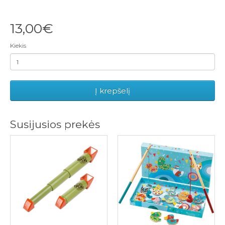
13,00€
Kiekis
Į krepšelį
Susijusios prekės