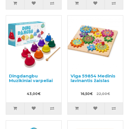
Dingdangbu
Viga 59854 Medinis
Muzikiniai varpeliai
lavinantis žaislas
43,00€
16,50€
22,00€