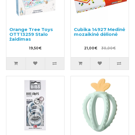
Orange Tree Toys
Cubika 14927 Medinė
OTT13259 Stalo
mozaikinė dėlionė
žaidimas
19,50€
21,00€
30,00€