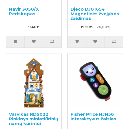
Navir 3050/X
Djeco DJ01654
Periskopas
Magnetinės žvejybos
žaidimas
9,40€
19,50€
26,00€
Varvikas RDS022
Fisher Price HJN56
Rinkinys miniatiūrinių
interaktyvus žaislas
namų kūrimui