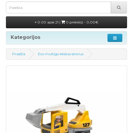
0.00 apie 21 |
0 prekė(s) - 0,00€
Kategorijos
Pradžia
Eco multigo ekskavatorius