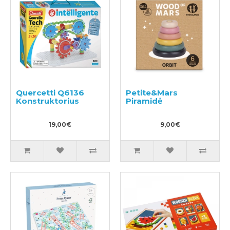
Quercetti Q6136
Petite&Mars
Konstruktorius
Piramidė
19,00€
9,00€