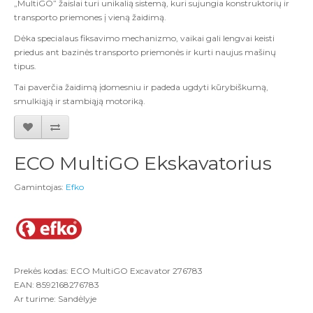
„MultiGO” žaislai turi unikalią sistemą, kuri sujungia konstruktorių ir
transporto priemones į vieną žaidimą.
Dėka specialaus fiksavimo mechanizmo, vaikai gali lengvai keisti
priedus ant bazinės transporto priemonės ir kurti naujus mašinų
tipus.
Tai paverčia žaidimą įdomesniu ir padeda ugdyti kūrybiškumą,
smulkiąją ir stambiąją motoriką.
ECO MultiGO Ekskavatorius
Gamintojas:
Efko
Prekės kodas: ECO MultiGO Excavator 276783
EAN: 8592168276783
Ar turime: Sandėlyje