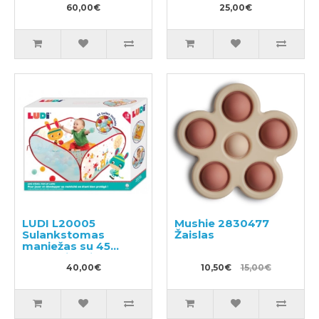
60,00€
25,00€
LUDI L20005
Mushie 2830477
Sulankstomas
Žaislas
maniežas su 45
kamuoliukais
40,00€
10,50€
15,00€