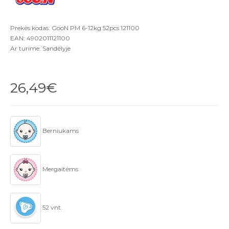
Prekės kodas: GooN PM 6-12kg 52pcs 121100
EAN: 4902011121100
Ar turime: Sandėlyje
26,49€
Berniukams
Mergaitėms
52 vnt.