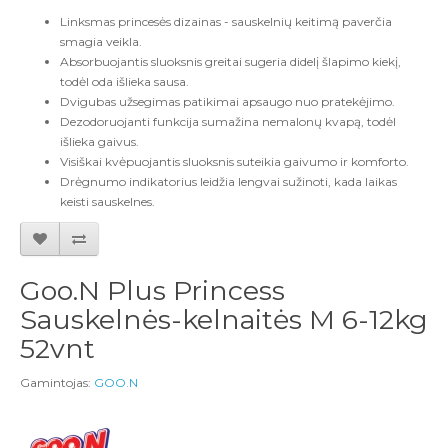
Linksmas princesės dizainas - sauskelnių keitimą paverčia
smagia veikla.
Absorbuojantis sluoksnis greitai sugeria didelį šlapimo kiekį,
todėl oda išlieka sausa.
Dvigubas užsegimas patikimai apsaugo nuo pratekėjimo.
Dezodoruojanti funkcija sumažina nemalonų kvapą, todėl
išlieka gaivus.
Visiškai kvėpuojantis sluoksnis suteikia gaivumo ir komforto.
Drėgnumo indikatorius leidžia lengvai sužinoti, kada laikas
keisti sauskelnes.
Goo.N Plus Princess
Sauskelnės-kelnaitės M 6-12kg
52vnt
Gamintojas:
GOO.N