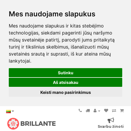
Mes naudojame slapukus
Mes naudojame slapukus ir kitas stebėjimo
technologijas, siekdami pagerinti jūsų naršymo
mūsų svetainėje patirtį, parodyti jums pritaikytą
turinį ir tikslinius skelbimus, išanalizuoti mūsų
svetainės srautą ir suprasti, iš kur ateina mūsų
lankytojai.
Sutinku
Aš atsisakau
Keisti mano pasirinkimus
Svarbu žinoti