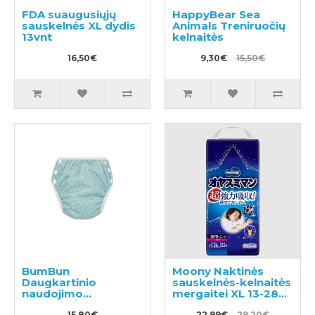
FDA suaugusiųjų
HappyBear Sea
sauskelnės XL dydis
Animals Treniruočių
13vnt
kelnaitės
16,50€
9,30€
15,50€
BumBun
Moony Naktinės
Daugkartinio
sauskelnės-kelnaitės
naudojimo
mergaitei XL 13-28kg
sauskelnės
22vnt
15,80€
22,99€
29,20€