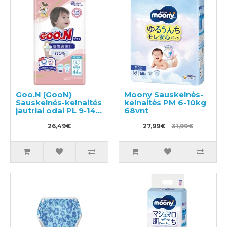
Goo.N (GooN)
Moony Sauskelnės-
Sauskelnės-kelnaitės
kelnaitės PM 6-10kg
jautriai odai PL 9-14
68vnt
kg 44vnt
26,49€
27,99€
31,99€