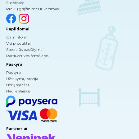
Susisiekite
Prekių grąžinimas ir keitimas
Papildomai
Gamintojai
Visi produktai
Specialūs pasiūlymai
Parduotuvės žemėlapis
Paskyra
Paskyra
Užsakymų istorija
Norų sąrašas
Naujienlaiškis
Partneriai