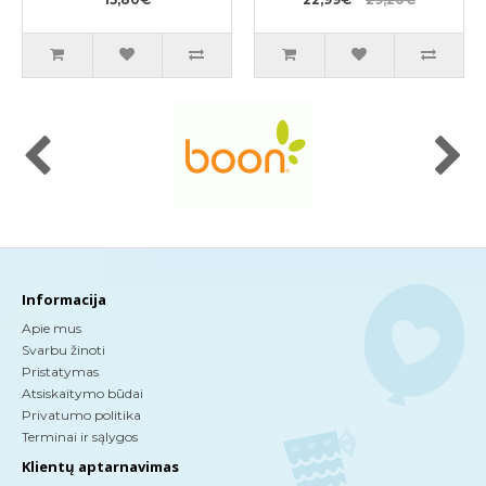
plaukimui ir tualeto
mokymui M 11-15kg
Informacija
Apie mus
Svarbu žinoti
Pristatymas
Atsiskaitymo būdai
Privatumo politika
Terminai ir sąlygos
Klientų aptarnavimas