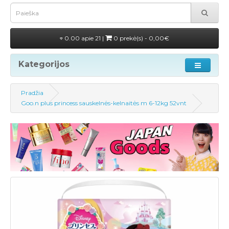
0.00 apie 21 |
0 prekė(s) - 0,00€
Kategorijos
Pradžia
Goo.n plus princess sauskelnės-kelnaitės m 6-12kg 52vnt