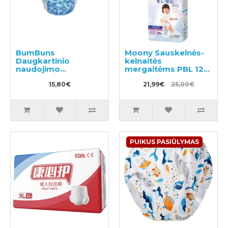
BumBuns
Moony Sauskelnės-
Daugkartinio
kelnaitės
naudojimo
mergaitėms PBL 12-
sauskelnės
22kg 38vnt
plaukimui ir tualeto
15,80€
21,99€
25,00€
mokymui L 14-20kg
PUIKUS PASIŪLYMAS