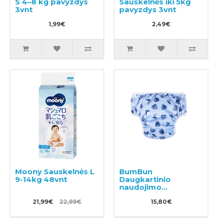
S 4–8 kg pavyzdys
Sauskelnės iki 5kg
3vnt
pavyzdys 3vnt
1,99€
2,49€
Moony Sauskelnės L
BumBun
9-14kg 48vnt
Daugkartinio
naudojimo
sauskelnės
21,99€
22,99€
plaukimui ir tualeto
15,80€
mokymui M 11-15kg