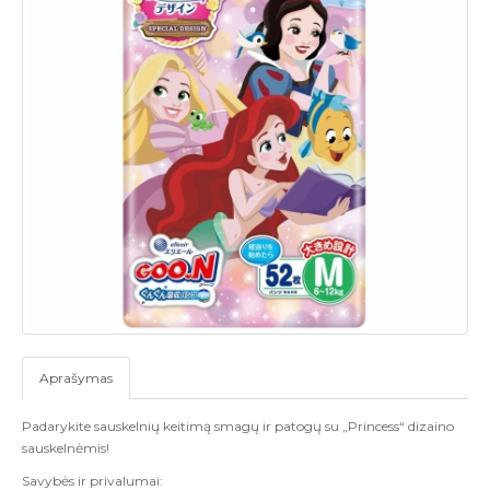
Aprašymas
Padarykite sauskelnių keitimą smagų ir patogų su „Princess“ dizaino
sauskelnėmis!
Savybės ir privalumai: