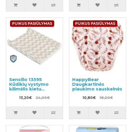
PUIKUS PASIŪLYMAS
PUIKUS PASIŪLYMAS
Sensillo 13595
HappyBear
Kūdikių vystymo
Daugkartinės
kilimėlis kietu
plaukimo sauskelnės
pagrindu, 50 x 70 cm
13,20€
24,00€
10,80€
18,00€