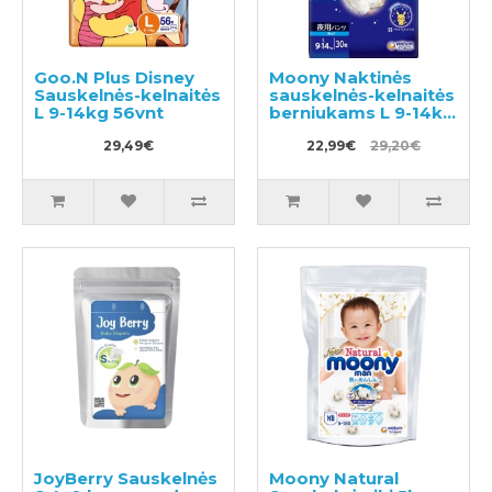
Goo.N Plus Disney
Moony Naktinės
Sauskelnės-kelnaitės
sauskelnės-kelnaitės
L 9-14kg 56vnt
berniukams L 9-14kg
30vnt
29,49€
22,99€
29,20€
JoyBerry Sauskelnės
Moony Natural