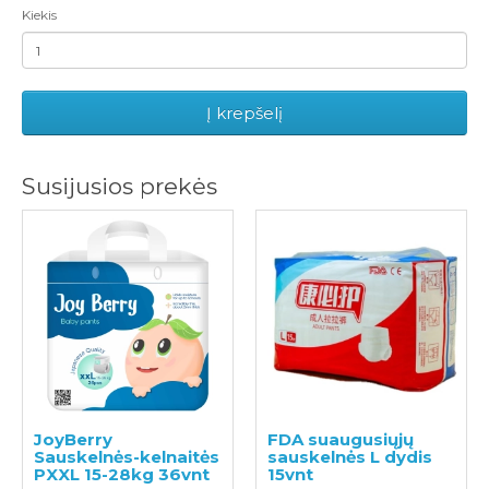
Kiekis
Į krepšelį
Susijusios prekės
JoyBerry
FDA suaugusiųjų
Sauskelnės-kelnaitės
sauskelnės L dydis
PXXL 15-28kg 36vnt
15vnt