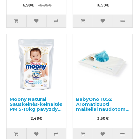
16,99€
18,99€
16,50€
Moony Natural
BabyOno 1052
Sauskelnės-kelnaitės
Aromatizuoti
PM 5-10kg pavyzdys
maišeliai naudotoms
3vnt
sauskelnėms 100vnt
2,49€
3,50€