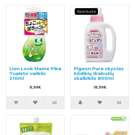
Išparduota
Lion Look Mame Pika
Pigeon Pure skystas
Tualeto valiklis
kūdikių drabužių
210ml
skalbiklis 800ml
8,99€
18,99€