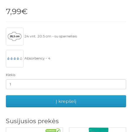
7,99€
24 vnt. 20.5 cm - su sparneliais
Absorbency - 4
Kiekis
Į krepšelį
Susijusios prekės