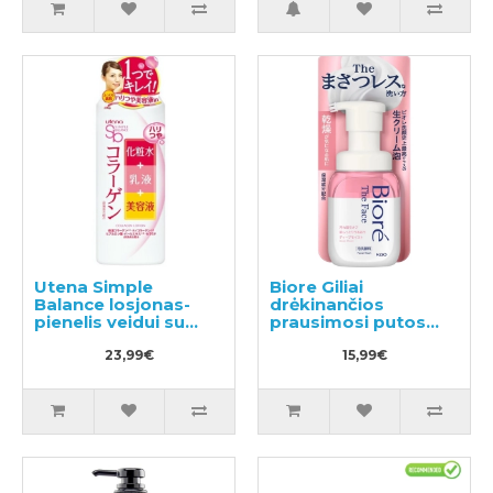
Utena Simple
Biore Giliai
Balance losjonas-
drėkinančios
pienelis veidui su
prausimosi putos
kolagenu 220ml
200ml
23,99€
15,99€