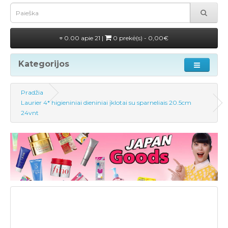
0.00 apie 21 |
0 prekė(s) - 0,00€
Kategorijos
Pradžia
Laurier 4* higieniniai dieniniai įklotai su sparneliais 20.5cm
24vnt