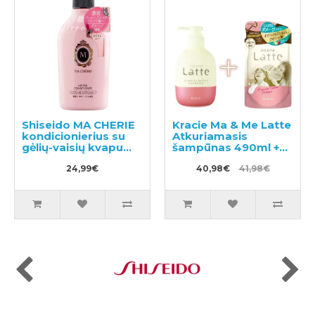
Shiseido MA CHERIE
Kracie Ma & Me Latte
kondicionierius su
Atkuriamasis
gėlių-vaisių kvapu
šampūnas 490ml +
450ml
papildymas 360ml
24,99€
40,98€
41,98€