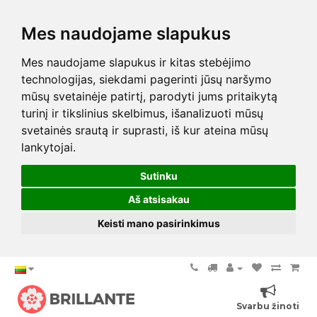
Mes naudojame slapukus
Mes naudojame slapukus ir kitas stebėjimo
technologijas, siekdami pagerinti jūsų naršymo
mūsų svetainėje patirtį, parodyti jums pritaikytą
turinį ir tikslinius skelbimus, išanalizuoti mūsų
svetainės srautą ir suprasti, iš kur ateina mūsų
lankytojai.
Sutinku
Aš atsisakau
Keisti mano pasirinkimus
Svarbu žinoti