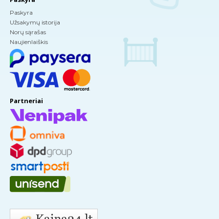
Paskyra
Užsakymų istorija
Norų sąrašas
Naujienlaiškis
Partneriai