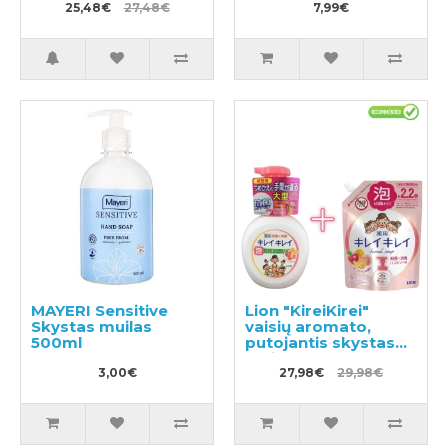
užpildas 320ml
25,48€
27,48€
7,99€
MAYERI Sensitive
Lion "KireiKirei"
Skystas muilas
vaisių aromato,
500ml
putojantis skystas
muilas 500ml +
3,00€
papildymas 450ml
27,98€
29,98€