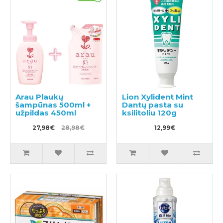
Arau Plaukų
Lion Xylident Mint
šampūnas 500ml +
Dantų pasta su
užpildas 450ml
ksilitoliu 120g
27,98€
28,98€
12,99€