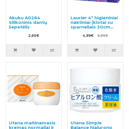
Akuku A0264
Laurier 4* higieniniai
Silikoninis dantų
naktiniai įklotai su
šepetėlis
sparneliais 30cm
10vnt
2,60€
4,99€
6,99€
Utena maitinamasis
Utena Simple
kremas normaliai ir
Balance hialurono