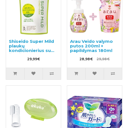
Shiseido Super Mild
Arau Veido valymo
plaukų
putos 200ml +
kondicionierius su
papildymas 180ml
žolelių aromatu,
užpildas 1000ml
29,99€
28,98€
29,98€