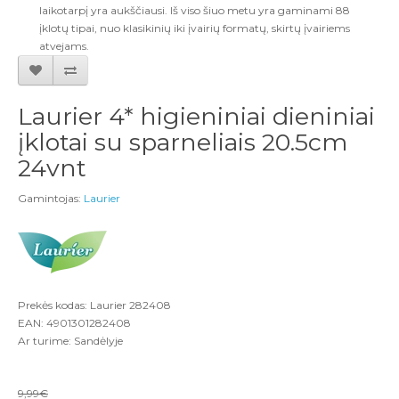
laikotarpį yra aukščiausi. Iš viso šiuo metu yra gaminami 88
įklotų tipai, nuo klasikinių iki įvairių formatų, skirtų įvairiems
atvejams.
Laurier 4* higieniniai dieniniai
įklotai su sparneliais 20.5cm
24vnt
Gamintojas:
Laurier
Prekės kodas: Laurier 282408
EAN: 4901301282408
Ar turime: Sandėlyje
9,99€