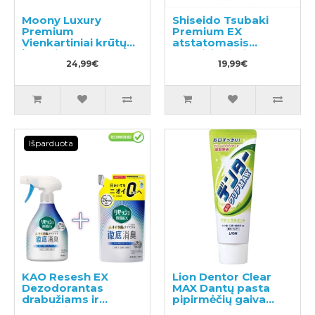
Moony Luxury
Shiseido Tsubaki
Premium
Premium EX
Vienkartiniai krūtų
atstatomasis
įklotai 102vnt
kondicionierius-
24,99€
kaukė pažeistiems
19,99€
plaukams, užpildas
300ml
Išparduota
KAO Resesh EX
Lion Dentor Clear
Dezodorantas
MAX Dantų pasta
drabužiams ir
pipirmėčių gaiva
tekstilei 370ml +
140g