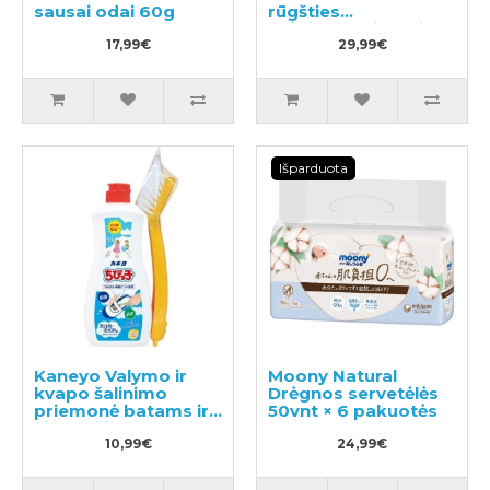
sausai odai 60g
rūgšties
drėkinamasis gelis
17,99€
100g
29,99€
Išparduota
Kaneyo Valymo ir
Moony Natural
kvapo šalinimo
Drėgnos servetėlės
priemonė batams ir
50vnt × 6 pakuotės
vidpadžiams su
šepetėliu 450g
10,99€
24,99€