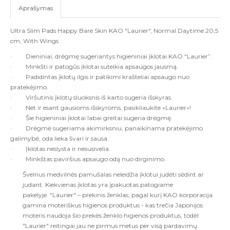
Aprašymas
Ultra Slim Pads Happy Bare Skin KAO "Laurier", Normal Daytime 20,5
cm, With Wings
·
Dienini
ai, drėgmę sugeriantys higieniniai įklotai KAO “Laurier”.
·
Minkšti ir patogūs įklotai suteikia apsaugos jausmą.
·
Padidintas įklotų ilgis ir patikimi krašteliai apsaugo nuo
pratekėjimo.
·
Viršutinis įklotų sluoksnis iš karto sugeria išskyras.
·
Net ir esant gausioms išskyroms, pasikliaukite «Laurier»!
·
Šie h
igieniniai įklotai
labai greitai sugeria drėgmę.
·
Drėgmė sugeriama akimirksniu, panaikinama pratekėjimo
galimybė, oda lieka švari ir sausa.
·
Įklotas neslysta ir nesusivelia.
·
Minkštas paviršius apsaugo odą nuo dirginimo.
Švelnus medvilnės pamušalas neleidžia įklotui judėti sėdint ar
judant. Kiekvienas įklotas yra įpakuotas patogiame
pakelyje.
"Laurier" – prekinis ženklas, pagal kurį KAO korporacija
gamina moteriškus higienos produktus - kas trečia Japonijos
moteris naudoja šio prekės ženklo higienos produktus, todėl
"Laurier" reitingai jau ne pirmus metus per visą pardavimų