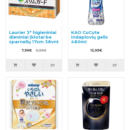
Laurier 3* higieniniai
KAO CuCute
dieniniai įklotai be
Indaplovių gelis
sparnelių 17cm 38vnt
480ml
7,99€
9,99€
15,99€