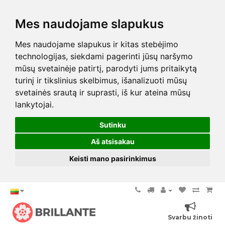
Mes naudojame slapukus
Mes naudojame slapukus ir kitas stebėjimo
technologijas, siekdami pagerinti jūsų naršymo
mūsų svetainėje patirtį, parodyti jums pritaikytą
turinį ir tikslinius skelbimus, išanalizuoti mūsų
svetainės srautą ir suprasti, iš kur ateina mūsų
lankytojai.
Sutinku
Aš atsisakau
Keisti mano pasirinkimus
Svarbu žinoti