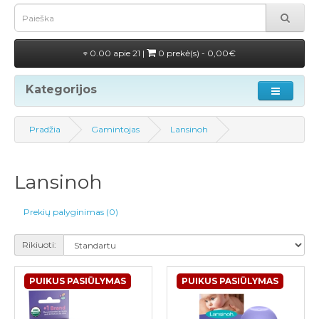
0.00 apie 21 |
0 prekė(s) - 0,00€
Kategorijos
Pradžia
Gamintojas
Lansinoh
Lansinoh
Prekių palyginimas (0)
Rikiuoti:
PUIKUS PASIŪLYMAS
PUIKUS PASIŪLYMAS