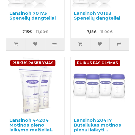
Lansinoh 70173
Lansinoh 70193
Spenelių dangteliai
Spenelių dangteliai
7,15€
11,00€
7,15€
11,00€
PUIKUS PASIŪLYMAS
PUIKUS PASIŪLYMAS
Lansinoh 44204
Lansinoh 20417
Motinos pieno
Buteliukas motinos
laikymo maišeliai
pienui laikyti
25x180ml
4x160ml