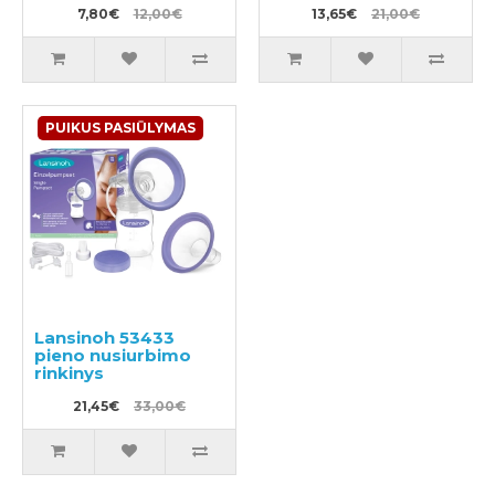
7,80€
12,00€
13,65€
21,00€
PUIKUS PASIŪLYMAS
Lansinoh 53433
pieno nusiurbimo
rinkinys
21,45€
33,00€