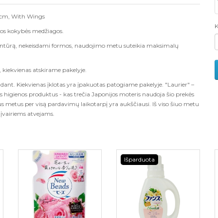
 cm, With Wings
K
štos kokybės medžiagos.
ontūrą, nekeisdami formos, naudojimo metu suteikia maksimalų
, kiekvienas atskirame pakelyje.
udant. Kiekvienas įklotas yra įpakuotas patogiame pakelyje.
"Laurier" –
 higienos produktus - kas trečia Japonijos moteris naudoja šio prekės
us metus per visą pardavimų laikotarpį yra aukščiausi. Iš viso šiuo metu
 įvairiems atvejams.
Išparduota