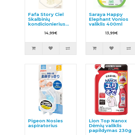
Fafa Story Ciel
Saraya Happy
Skalbinių
Elephant Vonios
kondicionierius
valiklis 400ml
užpildas 500ml
14,99€
13,99€
Pigeon Nosies
Lion Top Nanox
aspiratorius
Dėmių valiklis
papildymas 230g