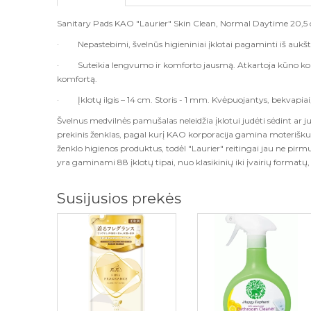
Sanitary Pads KAO "Laurier" Skin Clean, Normal Daytime 20,5
·
Nepastebimi, švelnūs higieniniai įklotai pagaminti iš auk
·
Suteikia lengvumo ir komforto jausmą. Atkartoja kūno k
komfortą.
·
Įklotų ilgis – 14 cm. Storis - 1 mm. Kvėpuojantys, bekvapiai
Švelnus medvilnės pamušalas neleidžia įklotui judėti sėdint ar j
prekinis ženklas, pagal kurį KAO korporacija gamina moteriškus
ženklo higienos produktus, todėl "Laurier" reitingai jau ne pirm
yra gaminami 88 įklotų tipai, nuo klasikinių iki įvairių formatų,
Susijusios prekės