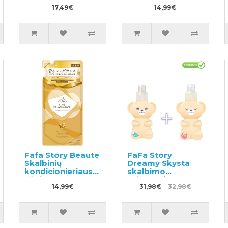
kūdikiams su
neutralizuojantis
hialurono rūgštimi
17,49€
nemalonų kvapą
14,99€
480vnt (6x80)
sportiniams ir
darbo drabužiams
360ml
Fafa Story Beaute
FaFa Story
Skalbinių
Dreamy Skysta
kondicionieriaus
skalbimo
užpildas 500ml
priemonė 400g +
14,99€
Skalbinių
31,98€
32,98€
minkštiklis 450g