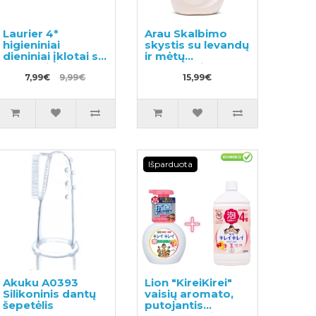
Laurier 4*
Arau Skalbimo
higieniniai
skystis su levandų
dieniniai įklotai su
ir mėtų
sparneliais
ekstraktais
20.5cm 24vnt
7,99€
9,99€
1200ml
15,99€
Išparduota
Akuku A0393
Lion "KireiKirei"
Silikoninis dantų
vaisių aromato,
šepetėlis
putojantis