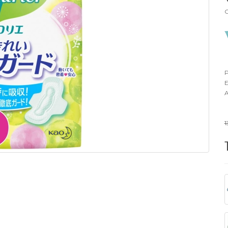
G
P
E
A
1