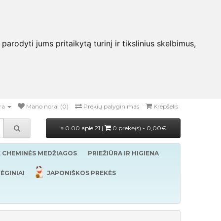
rodyti jums pritaikytą turinį ir tikslinius skelbimus,
ra
Mano norai (0)
Prekių palyginimas
Krepšelis
0.00 apie 21 |
0 prekė(s) - 0,00€
Ė CHEMINĖS MEDŽIAGOS
PRIEŽIŪRA IR HIGIENA
ĖGINIAI
JAPONIŠKOS PREKĖS