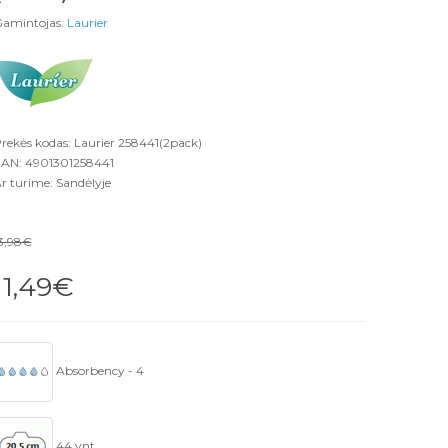
amintojas:
Laurier
rekės kodas: Laurier 258441(2pack)
AN: 4901301258441
r turime: Sandėlyje
3,98€
11,49€
Absorbency - 4
44 vnt.