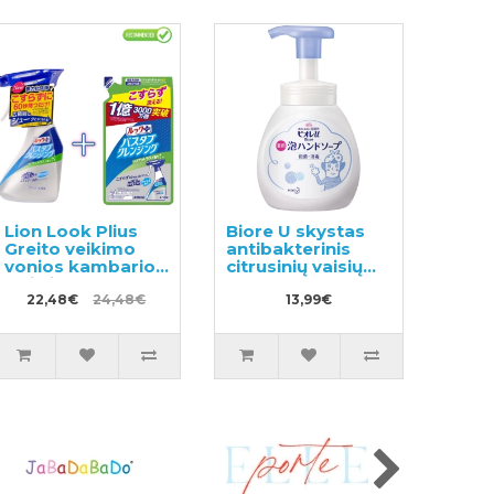
Lion Look Plius
Biore U skystas
Greito veikimo
antibakterinis
vonios kambario
citrusinių vaisių
valiklis su
kvapo rankų
citrusiniu kvapu
22,48€
24,48€
muilas 250ml
13,99€
500ml + užpildas
450ml