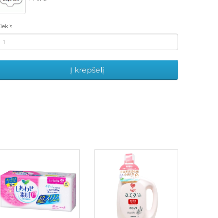
iekis
Į krepšelį