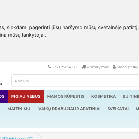
 siekdami pagerinti jūsų naršymo mūsų svetainėje patirtį, pa
eina mūsų lankytojai.
+371 25654183
Pristatymas
Mano pasky
ti
OS
PIGIAU NEBUS
MAMOS RŪPESTIS
KOSMETIKA
BUITIN
I
MAITINIMUI
VAIKŲ DRABUŽIAI IR APATINIAI
SVEIKATAI
M
20.5cm 44 (22x2) vnt