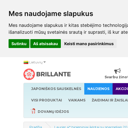
Mes naudojame slapukus
Mes naudojame slapukus ir kitas stebėjimo technologijas,
išanalizuoti mūsų svetainės srautą ir suprasti, iš kur at
Sutinku
Aš atsisakau
Keisti mano pasirinkimus
Lietuvių
Svarbu žino
JAPONIŠKOS SAUSKELNĖS
NAUJIENOS
AKCIJ
VISI PRODUKTAI
VAIKAMS
ŽAIDIMAI IR ŽAISLA
DOVANŲ IDĖJOS
Pradžia
Laurier 4* higieniniai įklotai su sparneliais 