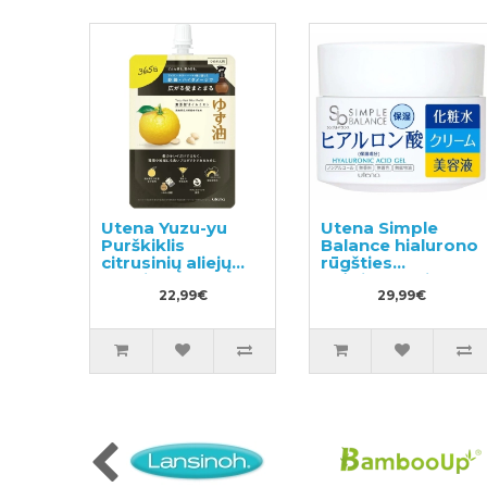
Utena Yuzu-yu
Utena Simple
Purškiklis
Balance hialurono
citrusinių aliejų
rūgšties
pagrindu
drėkinamasis
drėkinantis ir
22,99€
gelis 100g
29,99€
maitinantis
plaukus, užpildas
160ml