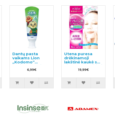
Dantų pasta
Utena puresa
vaikams Lion
drėkinamoji
„Kodomo“
lakštinė kaukė su
melionų skonio
hialurono rūgštimi
40g
6,99€
ir bičių pieneliu
19,99€
5vnt