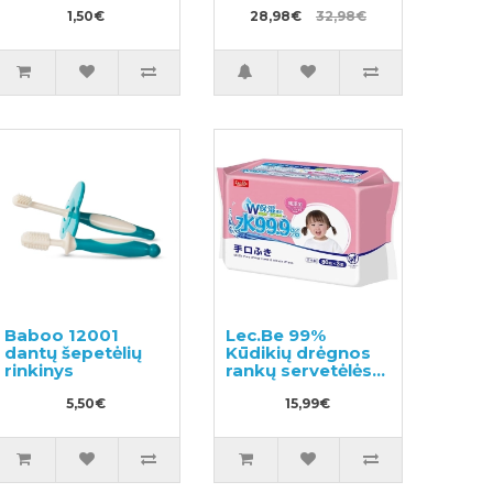
skystas muilas
1,50€
250ml +
28,98€
32,98€
papildymas
800ml
Baboo 12001
Lec.Be 99%
dantų šepetėlių
Kūdikių drėgnos
rinkinys
rankų servetėlės
240vnt (80x3)
5,50€
15,99€