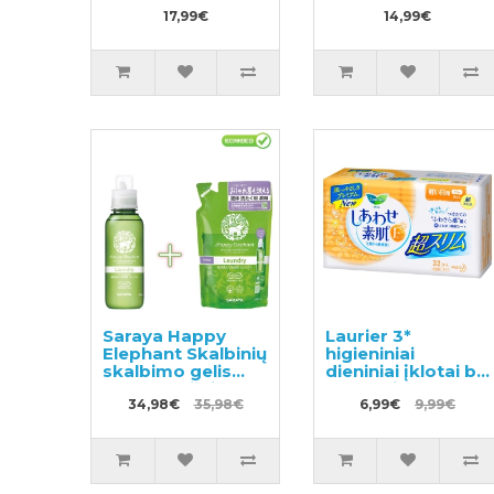
17,99€
14,99€
Saraya Happy
Laurier 3*
Elephant Skalbinių
higieniniai
skalbimo gelis
dieniniai įklotai be
600ml + užpildas
sparnelių 17cm
540ml
34,98€
35,98€
32vnt
6,99€
9,99€