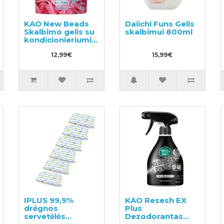
KAO New Beads
Daiichi Funs Gelis
Skalbimo gelis su
skalbimui 800ml
kondicionieriumi
užpildas 650g
12,99€
15,99€
IPLUS 99,9%
KAO Resesh EX
drėgnos
Plus
servetėlės
Dezodorantas