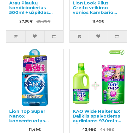
Arau Plaukų
Lion Look Plius
kondicionierius
Greito veikimo
500ml + užpildas
vonios kambario
450ml
valiklis su citrusiniu
27,98€
28,98€
kvapu užpildas
11,49€
450ml
Lion Top Super
KAO Wide Haiter EX
Nanox
Baliklis spalvotiems
koncentruotas
audiniams 930ml +
skalbimo gelis 400g
užpildas 820ml
11,49€
43,98€
44,98€