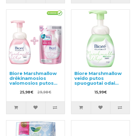
Biore Marshmallow
Biore Marshmallow
drėkinamosios
veido putos
valomosios putos
spuoguotai odai
150ml + užpildas
150ml
130ml
25,98€
29,98€
15,99€