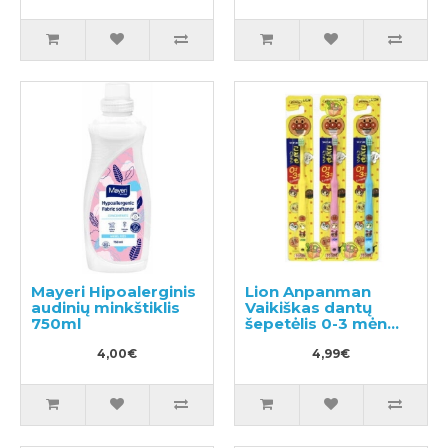
Mayeri Hipoalerginis
Lion Anpanman
audinių minkštiklis
Vaikiškas dantų
750ml
šepetėlis 0-3 mėn
1vnt
4,00€
4,99€