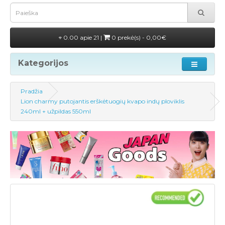
0.00 apie 21 |
0 prekė(s) - 0,00€
Kategorijos
Pradžia
Lion charmy putojantis erškėtuogių kvapo indų ploviklis
240ml + užpildas 550ml