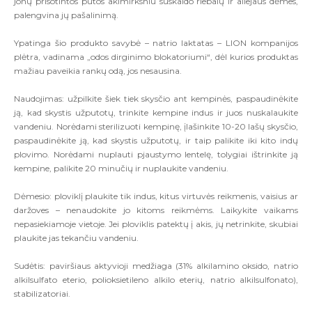
jonų prisotintos putos akimirksniu suskaido riebalų ir aliejaus dėmes,
palengvina jų pašalinimą.
Ypatinga šio produkto savybė – natrio laktatas – LION kompanijos
plėtra, vadinama „odos dirginimo blokatoriumi“, dėl kurios produktas
mažiau paveikia rankų odą, jos nesausina.
Naudojimas: užpilkite šiek tiek skysčio ant kempinės, paspaudinėkite
ją, kad skystis užputotų, trinkite kempine indus ir juos nuskalaukite
vandeniu. Norėdami sterilizuoti kempinę, įlašinkite 10-20 lašų skysčio,
paspaudinėkite ją, kad skystis užputotų, ir taip palikite iki kito indų
plovimo. Norėdami nuplauti pjaustymo lentelę, tolygiai ištrinkite ją
kempine, palikite 20 minučių ir nuplaukite vandeniu.
Dėmesio: ploviklį plaukite tik indus, kitus virtuvės reikmenis, vaisius ar
daržoves – nenaudokite jo kitoms reikmėms. Laikykite vaikams
nepasiekiamoje vietoje. Jei ploviklis patektų į akis, jų netrinkite, skubiai
plaukite jas tekančiu vandeniu.
Sudėtis: paviršiaus aktyvioji medžiaga (31% alkilamino oksido, natrio
alkilsulfato eterio, polioksietileno alkilo eterių, natrio alkilsulfonato),
stabilizatoriai.