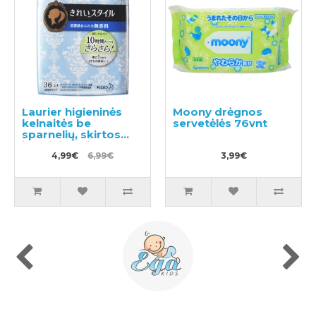
Laurier higieninės
Moony drėgnos
kelnaitės be
servetėlės ​76vnt
sparnelių, skirtos
jautriai odai 14cm
36vnt
4,99€
6,99€
3,99€