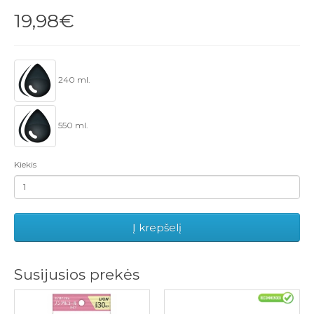
19,98€
240 ml.
550 ml.
Kiekis
Į krepšelį
Susijusios prekės