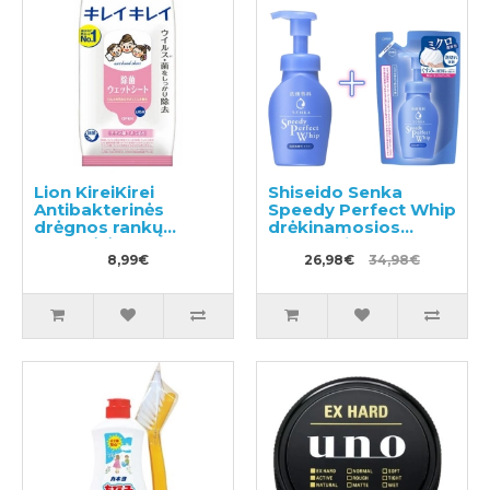
Lion KireiKirei
Shiseido Senka
Antibakterinės
Speedy Perfect Whip
drėgnos rankų
drėkinamosios
servetėlės be
valomosios putos su
alkoholio 30vnt
8,99€
hialurono rūgštimi
26,98€
34,98€
150ml + užpildas
130ml