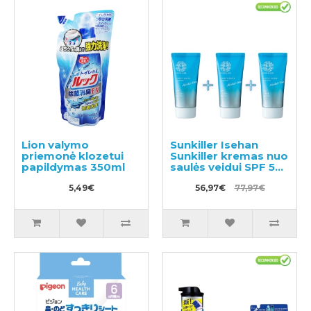
Lion valymo
Sunkiller Isehan
priemonė klozetui
Sunkiller kremas nuo
papildymas 350ml
saulės veidui SPF 50+
50g 3vnt
5,49€
56,97€
77,97€