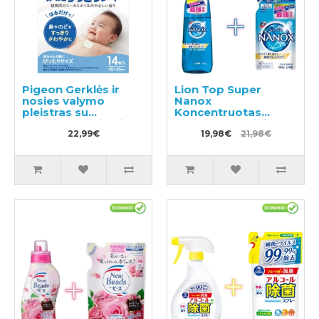
Pigeon Gerklės ir
Lion Top Super
nosies valymo
Nanox
pleistras su
Koncentruotas
eukaliptų aliejumi,
skystas skalbinių
skirtas vaikams nuo
22,99€
ploviklis, pompinis
19,98€
21,98€
6 mėnesių 14 vnt
buteliukas 400ml +
užpildas 350g