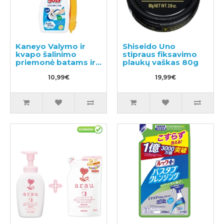
Kaneyo Valymo ir
Shiseido Uno
kvapo šalinimo
stipraus fiksavimo
priemonė batams ir
plaukų vaškas 80g
vidpadžiams su
šepetėliu 450g
10,99€
19,99€