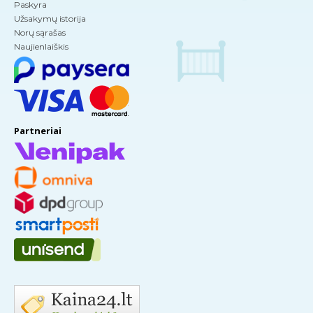
Paskyra
Užsakymų istorija
Norų sąrašas
Naujienlaiškis
Partneriai