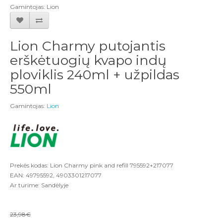
Gamintojas: Lion
Lion Charmy putojantis
erškėtuogių kvapo indų
ploviklis 240ml + užpildas
550ml
Gamintojas:
Lion
Prekės kodas: Lion Charmy pink and refill 795592+217077
EAN: 49795592, 4903301217077
Ar turime: Sandėlyje
23,98€