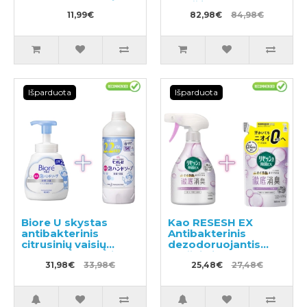
pasta 130g
raukšlių 100g +
11,99€
užpildas 90g
82,98€
84,98€
Išparduota
Išparduota
Biore U skystas
Kao RESESH EX
antibakterinis
Antibakterinis
citrusinių vaisių
dezodoruojantis
kvapo rankų muilas
purškiklis
500ml + užpildas
31,98€
33,98€
drabužiams ir
25,48€
27,48€
450ml
skalbiniams, muilo
kvapas 370ml +
užpildas 320ml