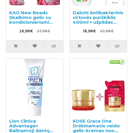
KAO New Beads
Daiichi Antibakterinis
Skalbimo gelis su
virtuvės purškiklis
kondicionieriumi
400ml + užpildas
740g + užpildas 650g
360ml
26,98€
27,98€
18,98€
20,98€
Lion Clinica
KOSE Grace One
Advantage+
Drėkinamasis veido
Balinamoji dantų
gelis-kremas nuo