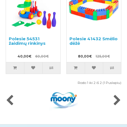
Polesie 54531
Polesie 41432 Smėlio
žaidimų rinkinys
dėžė
40,00€
60,00€
80,00€
125,00€
Rodo 1 iki 2 iš 2 (1 Puslapiu)