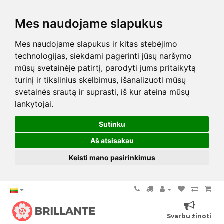
Mes naudojame slapukus
Mes naudojame slapukus ir kitas stebėjimo
technologijas, siekdami pagerinti jūsų naršymo
mūsų svetainėje patirtį, parodyti jums pritaikytą
turinį ir tikslinius skelbimus, išanalizuoti mūsų
svetainės srautą ir suprasti, iš kur ateina mūsų
lankytojai.
Sutinku
Aš atsisakau
Keisti mano pasirinkimus
Svarbu žinoti