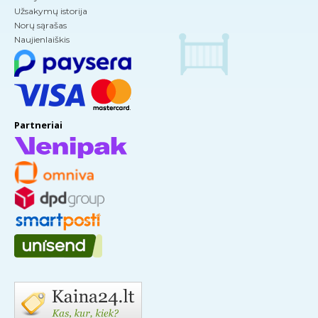
Užsakymų istorija
Norų sąrašas
Naujienlaiškis
Partneriai