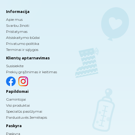
Informacija
Apie mus
Svarbu žinoti
Pristatymas
Atsiskaitymo būdai
Privatumo politika
Terminai ir sąlygos
Klientų aptarnavimas
Susisiekite
Prekių grąžinimas ir keitimas
Papildomai
Gamintojai
Visi produktai
Specialūs pasiūlymai
Parduotuvės žemėlapis
Paskyra
Paskyra