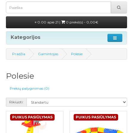
0.00 apie 21 |
0 prekė(s) - 0,00€
Kategorijos
Pradžia
Gamintojas
Polesie
Polesie
Prekių palyginimas (0)
Rikiuoti:
PUIKUS PASIŪLYMAS
PUIKUS PASIŪLYMAS