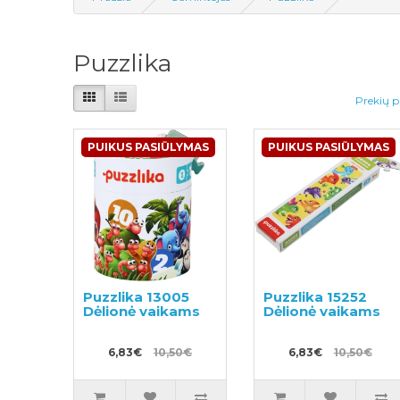
Puzzlika
Prekių p
PUIKUS PASIŪLYMAS
PUIKUS PASIŪLYMAS
Puzzlika 13005
Puzzlika 15252
Dėlionė vaikams
Dėlionė vaikams
6,83€
10,50€
6,83€
10,50€