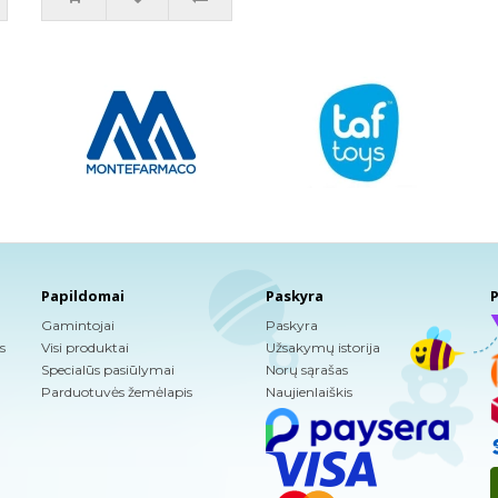
Papildomai
Paskyra
P
Gamintojai
Paskyra
s
Visi produktai
Užsakymų istorija
Specialūs pasiūlymai
Norų sąrašas
Parduotuvės žemėlapis
Naujienlaiškis