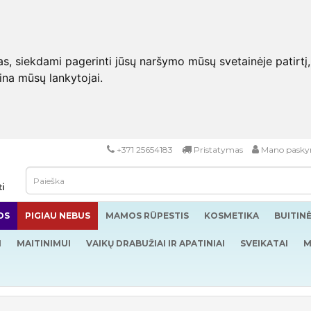
 siekdami pagerinti jūsų naršymo mūsų svetainėje patirtį, pa
eina mūsų lankytojai.
+371 25654183
Pristatymas
Mano pasky
ti
OS
PIGIAU NEBUS
MAMOS RŪPESTIS
KOSMETIKA
BUITIN
I
MAITINIMUI
VAIKŲ DRABUŽIAI IR APATINIAI
SVEIKATAI
M