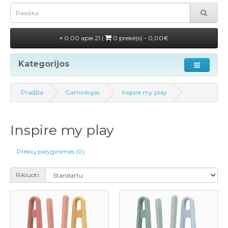
0.00 apie 21 |
0 prekė(s) - 0,00€
Kategorijos
Pradžia
Gamintojas
Inspire my play
Inspire my play
Prekių palyginimas (0)
Rikiuoti: