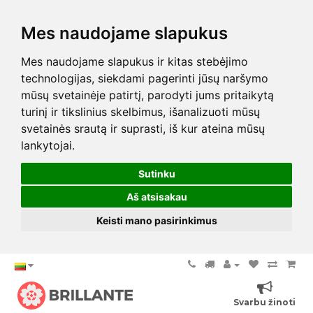
Mes naudojame slapukus
Mes naudojame slapukus ir kitas stebėjimo
technologijas, siekdami pagerinti jūsų naršymo
mūsų svetainėje patirtį, parodyti jums pritaikytą
turinį ir tikslinius skelbimus, išanalizuoti mūsų
svetainės srautą ir suprasti, iš kur ateina mūsų
lankytojai.
Sutinku
Aš atsisakau
Keisti mano pasirinkimus
Svarbu žinoti