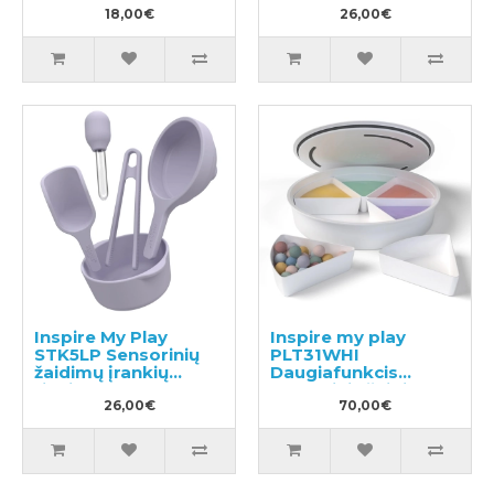
18,00€
26,00€
Inspire My Play
Inspire my play
STK5LP Sensorinių
PLT31WHI
žaidimų įrankių
Daugiafunkcis
rinkinys
sensorinis žaidimų
26,00€
konteineris
70,00€