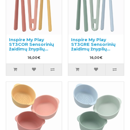
Inspire My Play
Inspire My Play
ST3COR Sensorinių
ST3GRE Sensorinių
žaidimų žnyplių
žaidimų žnyplių
rinkinys 3vnt
rinkinys 3vnt
16,00€
16,00€