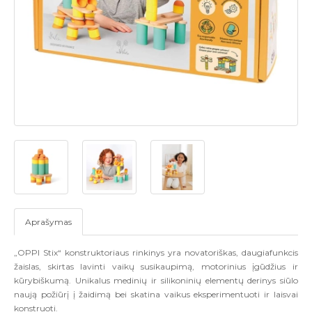
Aprašymas
„OPPI Stix“ konstruktoriaus rinkinys yra novatoriškas, daugiafunkcis
žaislas, skirtas lavinti vaikų susikaupimą, motorinius įgūdžius ir
kūrybiškumą. Unikalus medinių ir silikoninių elementų derinys siūlo
naują požiūrį į žaidimą bei skatina vaikus eksperimentuoti ir laisvai
konstruoti.