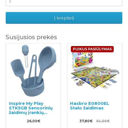
Į krepšelį
Susijusios prekės
PUIKUS PASIŪLYMAS
Inspire My Play
Hasbro E0800EL
STK5GB Sensorinių
Stalo žaidimas
žaidimų įrankių
rinkinys
26,00€
37,80€
54,00€