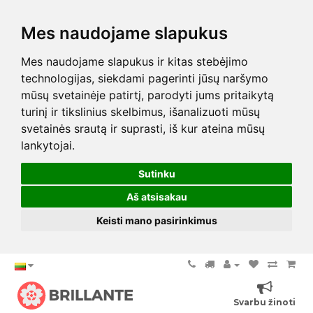
Mes naudojame slapukus
Mes naudojame slapukus ir kitas stebėjimo
technologijas, siekdami pagerinti jūsų naršymo
mūsų svetainėje patirtį, parodyti jums pritaikytą
turinį ir tikslinius skelbimus, išanalizuoti mūsų
svetainės srautą ir suprasti, iš kur ateina mūsų
lankytojai.
Sutinku
Aš atsisakau
Keisti mano pasirinkimus
Svarbu žinoti