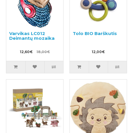
Varvikas LC012
Tolo BIO Barškutis
Deimantų mozaika
12,60€
18,00€
12,00€