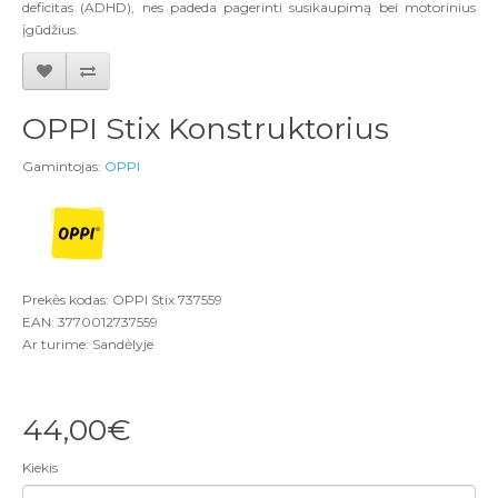
deficitas (ADHD), nes padeda pagerinti susikaupimą bei motorinius
įgūdžius.
OPPI Stix Konstruktorius
Gamintojas:
OPPI
Prekės kodas: OPPI Stix 737559
EAN: 3770012737559
Ar turime: Sandėlyje
44,00€
Kiekis