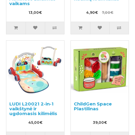
vaikams
13,00€
4,90€
7,00€
LUDI L20021 2-in-1
ChildGen Space
vaikštynė ir
Plastilinas
ugdomasis kilimėlis
45,00€
39,00€