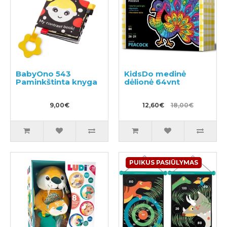
BabyOno 543
KidsDo medinė
Paminkštinta knyga
dėlionė 64vnt
9,00€
12,60€
18,00€
PUIKUS PASIŪLYMAS