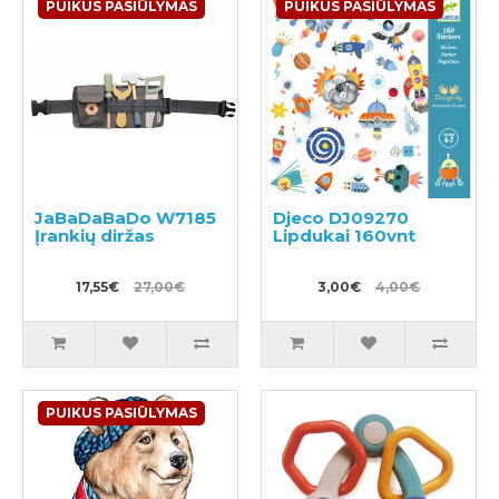
PUIKUS PASIŪLYMAS
PUIKUS PASIŪLYMAS
JaBaDaBaDo W7185
Djeco DJ09270
Įrankių diržas
Lipdukai 160vnt
17,55€
27,00€
3,00€
4,00€
PUIKUS PASIŪLYMAS