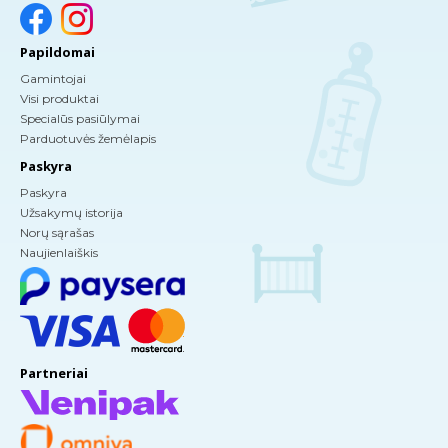
Papildomai
Gamintojai
Visi produktai
Specialūs pasiūlymai
Parduotuvės žemėlapis
Paskyra
Paskyra
Užsakymų istorija
Norų sąrašas
Naujienlaiškis
Partneriai