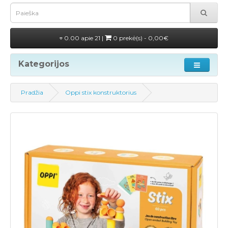
0.00 apie 21 |
0 prekė(s) - 0,00€
Kategorijos
Pradžia
Oppi stix konstruktorius