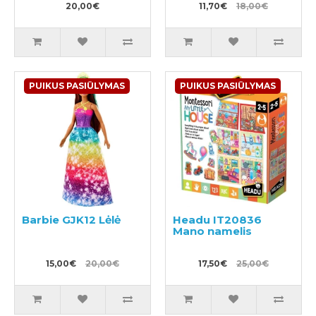
20,00€
11,70€
18,00€
PUIKUS PASIŪLYMAS
PUIKUS PASIŪLYMAS
Barbie GJK12 Lėlė
Headu IT20836
Mano namelis
15,00€
20,00€
17,50€
25,00€