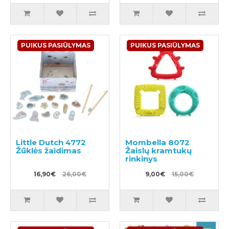
PUIKUS PASIŪLYMAS
PUIKUS PASIŪLYMAS
Little Dutch 4772
Mombella 8072
Žūklės žaidimas
Žaislų kramtukų
rinkinys
16,90€
26,00€
9,00€
15,00€