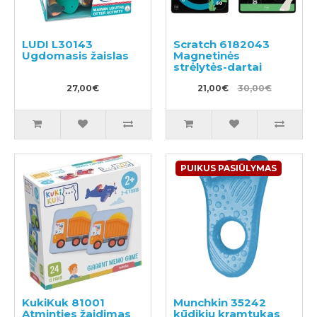
LUDI L30143
Scratch 6182043
Ugdomasis žaislas
Magnetinės
strėlytės-dartai
27,00€
21,00€
30,00€
PUIKUS PASIŪLYMAS
KukiKuk 81001
Munchkin 35242
Atminties žaidimas
kūdikių kramtukas