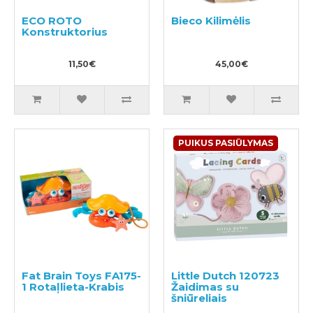
ECO ROTO
Bieco Kilimėlis
Konstruktorius
11,50€
45,00€
PUIKUS PASIŪLYMAS
Fat Brain Toys FA175-
Little Dutch 120723
1 Rotaļlieta-Krabis
Žaidimas su
šniūreliais