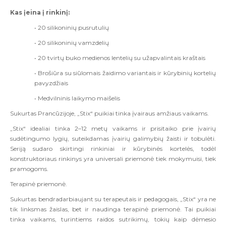
Kas įeina į rinkinį:
• 20 silikoninių pusrutulių
• 20 silikoninių vamzdelių
• 20 tvirtų buko medienos lentelių su užapvalintais kraštais
• Brošiūra su siūlomais žaidimo variantais ir kūrybinių kortelių
pavyzdžiais
• Medvilninis laikymo maišelis
Sukurtas Prancūzijoje, „Stix“ puikiai tinka įvairaus amžiaus vaikams.
„Stix“ idealiai tinka 2–12 metų vaikams ir prisitaiko prie įvairių
sudėtingumo lygių, suteikdamas įvairių galimybių žaisti ir tobulėti.
Seriją sudaro skirtingi rinkiniai ir kūrybinės kortelės, todėl
konstruktoriaus rinkinys yra universali priemonė tiek mokymuisi, tiek
pramogoms.
Terapinė priemonė.
Sukurtas bendradarbiaujant su terapeutais ir pedagogais, „Stix“ yra ne
tik linksmas žaislas, bet ir naudinga terapinė priemonė. Tai puikiai
tinka vaikams, turintiems raidos sutrikimų, tokių kaip dėmesio