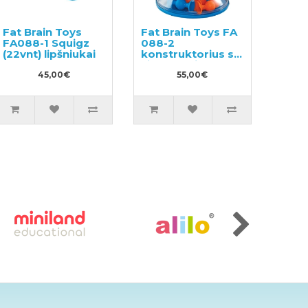
Fat Brain Toys
Fat Brain Toys FA
FA088-1 Squigz
088-2
(22vnt) lipšniukai
konstruktorius su
siurbtukais 50vnt.
45,00€
55,00€