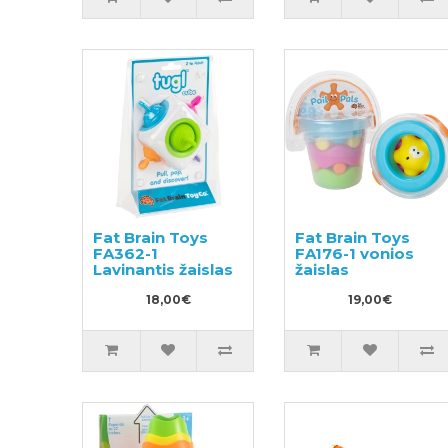
Fat Brain Toys
Fat Brain Toys
FA362-1
FA176-1 vonios
Lavinantis žaislas
žaislas
18,00€
19,00€