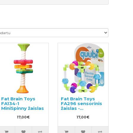
Fat Brain Toys
Fat Brain Toys
FA134-1
FA296 sensorinis
MiniSpinny žaislas
žaislas -
kramtukas
17,00€
17,00€