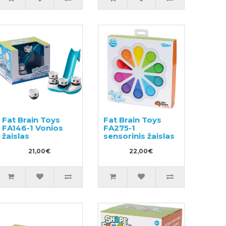
Fat Brain Toys
Fat Brain Toys
FA146-1 Vonios
FA275-1
žaislas
sensorinis žaislas
21,00€
22,00€