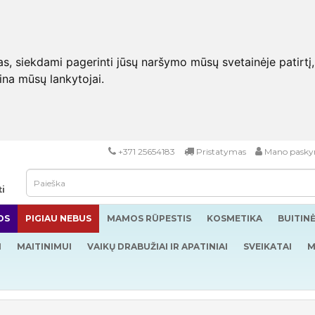
 siekdami pagerinti jūsų naršymo mūsų svetainėje patirtį, pa
eina mūsų lankytojai.
+371 25654183
Pristatymas
Mano pasky
ti
OS
PIGIAU NEBUS
MAMOS RŪPESTIS
KOSMETIKA
BUITIN
I
MAITINIMUI
VAIKŲ DRABUŽIAI IR APATINIAI
SVEIKATAI
M