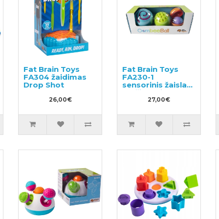
Fat Brain Toys
Fat Brain Toys
FA304 žaidimas
FA230-1
Drop Shot
sensorinis žaislas
- rūšiuotojas
26,00€
27,00€