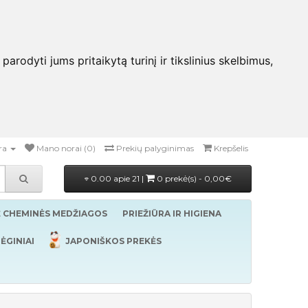
rodyti jums pritaikytą turinį ir tikslinius skelbimus,
ra
Mano norai (0)
Prekių palyginimas
Krepšelis
0.00 apie 21 |
0 prekė(s) - 0,00€
Ė CHEMINĖS MEDŽIAGOS
PRIEŽIŪRA IR HIGIENA
ĖGINIAI
JAPONIŠKOS PREKĖS