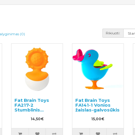
Rikiuoti:
alyginimas (0)
Fat Brain Toys
Fat Brain Toys
FA217-2
FA141-1 Vonios
Stumblinis
žaislas-galvosūkis
kramtukas
14,50€
15,00€