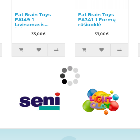
Fat Brain Toys
Fat Brain Toys
FA149-1
FA341-1 Formų
lavinamasis
rūšiuoklė
žaislas
35,00€
37,00€