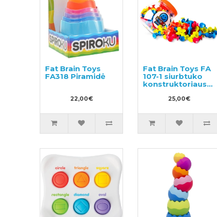
Fat Brain Toys
Fat Brain Toys FA
FA318 Piramidė
107-1 siurbtuko
konstruktoriaus
komplektas 75vnt
22,00€
25,00€