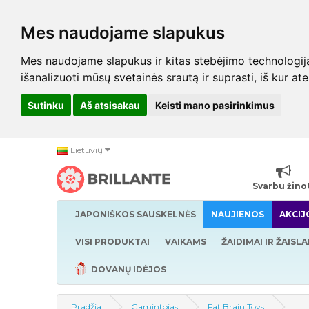
Mes naudojame slapukus
Mes naudojame slapukus ir kitas stebėjimo technologijas,
išanalizuoti mūsų svetainės srautą ir suprasti, iš kur at
Sutinku
Aš atsisakau
Keisti mano pasirinkimus
Lietuvių
Svarbu žino
JAPONIŠKOS SAUSKELNĖS
NAUJIENOS
AKCIJ
VISI PRODUKTAI
VAIKAMS
ŽAIDIMAI IR ŽAISLA
DOVANŲ IDĖJOS
Pradžia
Gamintojas
Fat Brain Toys