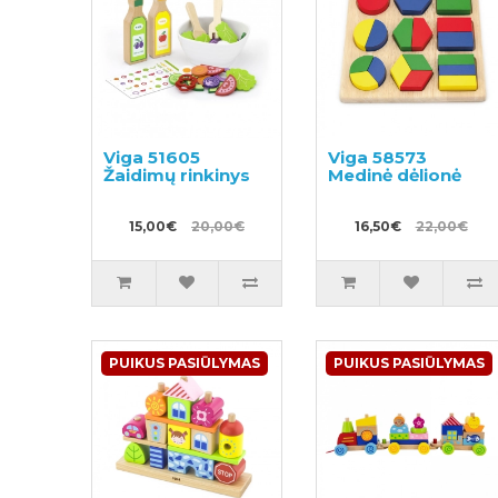
Viga 51605
Viga 58573
Žaidimų rinkinys
Medinė dėlionė
15,00€
20,00€
16,50€
22,00€
PUIKUS PASIŪLYMAS
PUIKUS PASIŪLYMAS