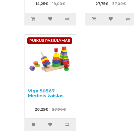
14,25€
19,00€
27,75€
37,00€
PUIKUS PASIŪLYMAS
Viga 50567
Medinis žaislas
20,25€
27,00€