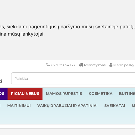
 siekdami pagerinti jūsų naršymo mūsų svetainėje patirtį, pa
eina mūsų lankytojai.
+371 25654183
Pristatymas
Mano pasky
ti
OS
PIGIAU NEBUS
MAMOS RŪPESTIS
KOSMETIKA
BUITIN
I
MAITINIMUI
VAIKŲ DRABUŽIAI IR APATINIAI
SVEIKATAI
M