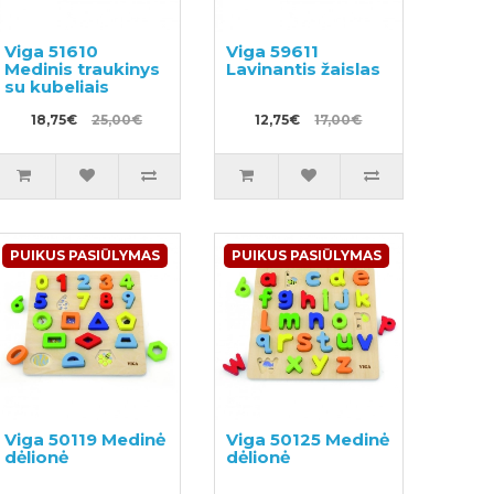
Viga 51610
Viga 59611
Medinis traukinys
Lavinantis žaislas
su kubeliais
18,75€
25,00€
12,75€
17,00€
PUIKUS PASIŪLYMAS
PUIKUS PASIŪLYMAS
Viga 50119 Medinė
Viga 50125 Medinė
dėlionė
dėlionė