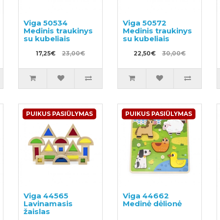
Viga 50534
Viga 50572
Medinis traukinys
Medinis traukinys
su kubeliais
su kubeliais
17,25€
23,00€
22,50€
30,00€
PUIKUS PASIŪLYMAS
PUIKUS PASIŪLYMAS
Viga 44565
Viga 44662
Lavinamasis
Medinė dėlionė
žaislas