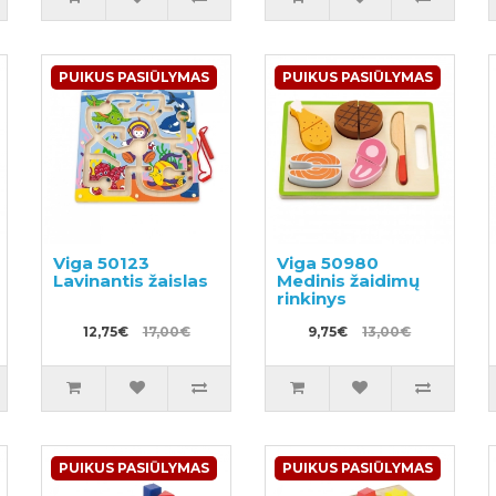
PUIKUS PASIŪLYMAS
PUIKUS PASIŪLYMAS
Viga 50123
Viga 50980
Lavinantis žaislas
Medinis žaidimų
rinkinys
12,75€
17,00€
9,75€
13,00€
PUIKUS PASIŪLYMAS
PUIKUS PASIŪLYMAS