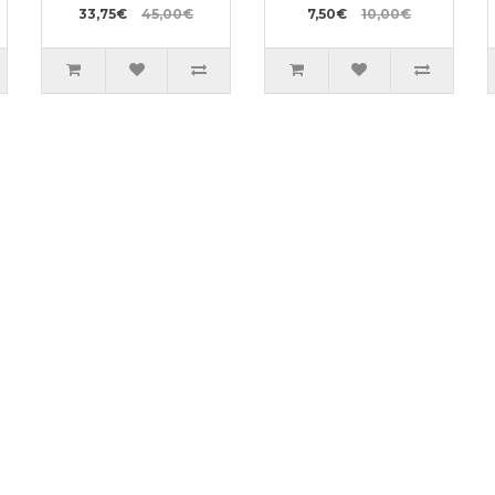
33,75€
45,00€
7,50€
10,00€