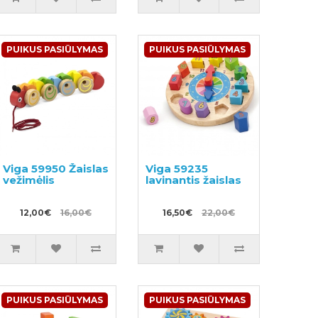
PUIKUS PASIŪLYMAS
PUIKUS PASIŪLYMAS
Viga 59950 Žaislas
Viga 59235
vežimėlis
lavinantis žaislas
12,00€
16,00€
16,50€
22,00€
PUIKUS PASIŪLYMAS
PUIKUS PASIŪLYMAS