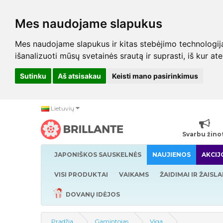
Mes naudojame slapukus
Mes naudojame slapukus ir kitas stebėjimo technologijas,
išanalizuoti mūsų svetainės srautą ir suprasti, iš kur at
Sutinku
Aš atsisakau
Keisti mano pasirinkimus
Lietuvių
Svarbu žino
JAPONIŠKOS SAUSKELNĖS
NAUJIENOS
AKCIJ
VISI PRODUKTAI
VAIKAMS
ŽAIDIMAI IR ŽAISLA
DOVANŲ IDĖJOS
Pradžia
Gamintojas
Viga