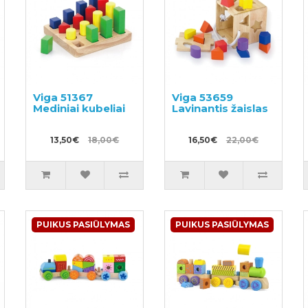
Viga 51367
Viga 53659
Mediniai kubeliai
Lavinantis žaislas
13,50€
18,00€
16,50€
22,00€
PUIKUS PASIŪLYMAS
PUIKUS PASIŪLYMAS