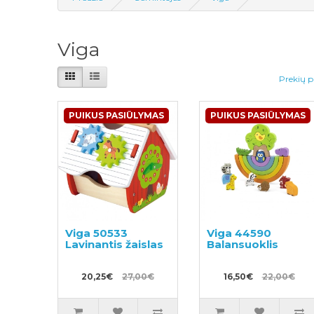
Viga
Prekių p
PUIKUS PASIŪLYMAS
PUIKUS PASIŪLYMAS
Viga 50533
Viga 44590
Lavinantis žaislas
Balansuoklis
20,25€
27,00€
16,50€
22,00€