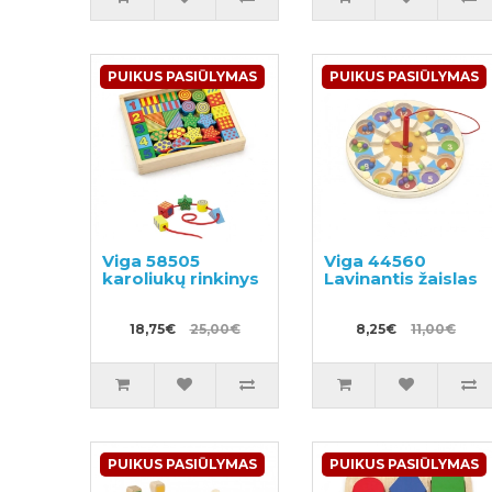
PUIKUS PASIŪLYMAS
PUIKUS PASIŪLYMAS
Viga 58505
Viga 44560
karoliukų rinkinys
Lavinantis žaislas
18,75€
25,00€
8,25€
11,00€
PUIKUS PASIŪLYMAS
PUIKUS PASIŪLYMAS