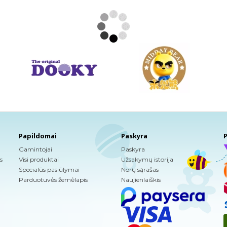
Papildomai
Paskyra
P
Gamintojai
Paskyra
s
Visi produktai
Užsakymų istorija
Specialūs pasiūlymai
Norų sąrašas
Parduotuvės žemėlapis
Naujienlaiškis