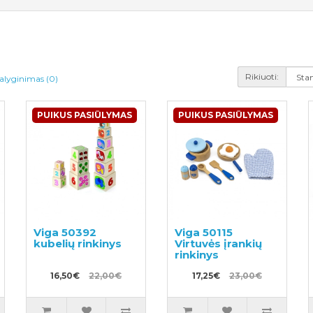
Rikiuoti:
alyginimas (0)
PUIKUS PASIŪLYMAS
PUIKUS PASIŪLYMAS
Viga 50392
Viga 50115
kubelių rinkinys
Virtuvės įrankių
rinkinys
16,50€
22,00€
17,25€
23,00€