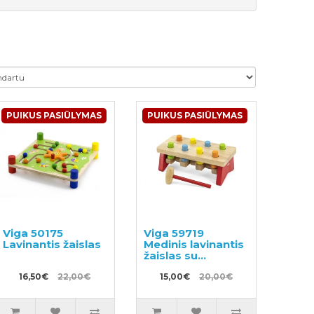
PUIKUS PASIŪLYMAS
PUIKUS PASIŪLYMAS
Viga 50175
Viga 59719
Lavinantis žaislas
Medinis lavinantis
žaislas su
plaktuku
16,50€
22,00€
15,00€
20,00€