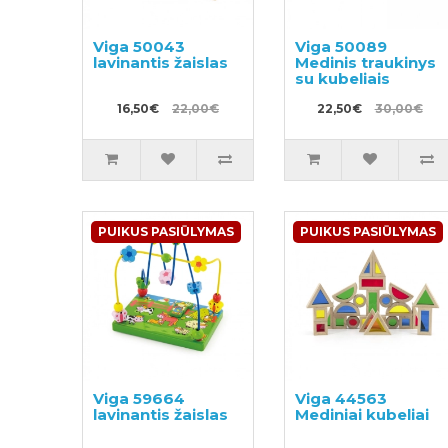
Viga 50043
Viga 50089
lavinantis žaislas
Medinis traukinys
su kubeliais
16,50€
22,00€
22,50€
30,00€
PUIKUS PASIŪLYMAS
PUIKUS PASIŪLYMAS
Viga 59664
Viga 44563
lavinantis žaislas
Mediniai kubeliai