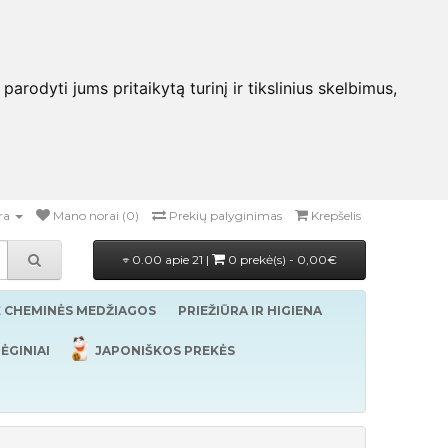
rodyti jums pritaikytą turinį ir tikslinius skelbimus,
ra
Mano norai (0)
Prekių palyginimas
Krepšelis
0.00 apie 21 |
0 prekė(s) - 0,00€
Ė CHEMINĖS MEDŽIAGOS
PRIEŽIŪRA IR HIGIENA
ĖGINIAI
JAPONIŠKOS PREKĖS