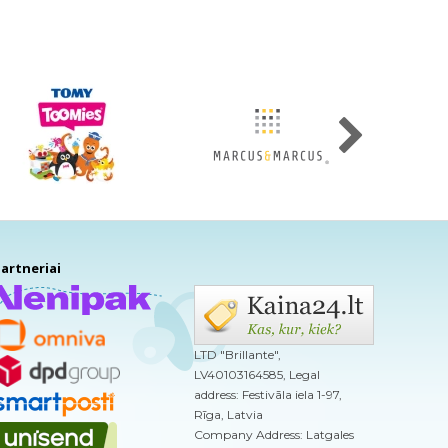
artneriai
LTD "Brillante",
LV40103164585, Legal
address: Festivāla iela 1-97,
Rīga, Latvia
Company Address: Latgales