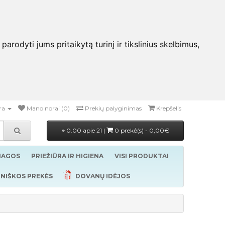
rodyti jums pritaikytą turinį ir tikslinius skelbimus,
ra
Mano norai (0)
Prekių palyginimas
Krepšelis
0.00 apie 21 |
0 prekė(s) - 0,00€
ŽIAGOS
PRIEŽIŪRA IR HIGIENA
VISI PRODUKTAI
NIŠKOS PREKĖS
DOVANŲ IDĖJOS