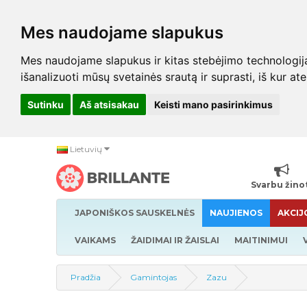
Mes naudojame slapukus
Mes naudojame slapukus ir kitas stebėjimo technologijas,
išanalizuoti mūsų svetainės srautą ir suprasti, iš kur at
Sutinku
Aš atsisakau
Keisti mano pasirinkimus
Lietuvių
Svarbu žino
JAPONIŠKOS SAUSKELNĖS
NAUJIENOS
AKCIJ
VAIKAMS
ŽAIDIMAI IR ŽAISLAI
MAITINIMUI
Pradžia
Gamintojas
Zazu