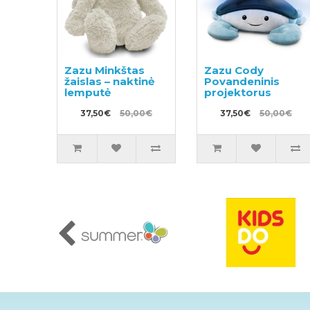
Zazu Minkštas
Zazu Cody
žaislas – naktinė
Povandeninis
lemputė
projektorus
37,50€
50,00€
37,50€
50,00€