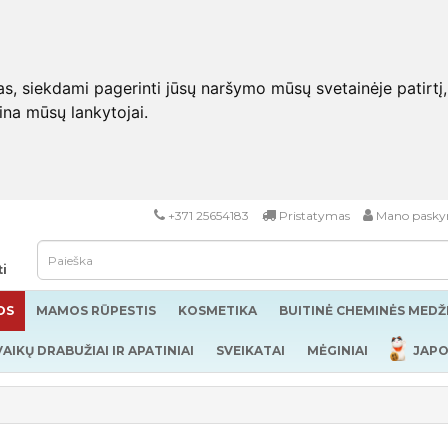
 siekdami pagerinti jūsų naršymo mūsų svetainėje patirtį, pa
eina mūsų lankytojai.
+371 25654183
Pristatymas
Mano pasky
ti
OS
MAMOS RŪPESTIS
KOSMETIKA
BUITINĖ CHEMINĖS MED
VAIKŲ DRABUŽIAI IR APATINIAI
SVEIKATAI
MĖGINIAI
JAPO