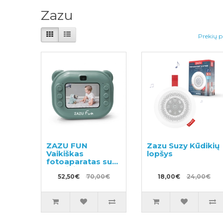
Zazu
Prekių p
ZAZU FUN
Zazu Suzy Kūdikių
Vaikiškas
lopšys
fotoaparatas su
terminio
spausdinimo
52,50€
70,00€
18,00€
24,00€
funkcija