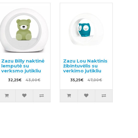
Zazu Billy naktinė
Zazu Lou Naktinis
lemputė su
žibintuvėlis su
verksmo jutikliu
verkimo jutikliu
32,25€
43,00€
35,25€
47,00€