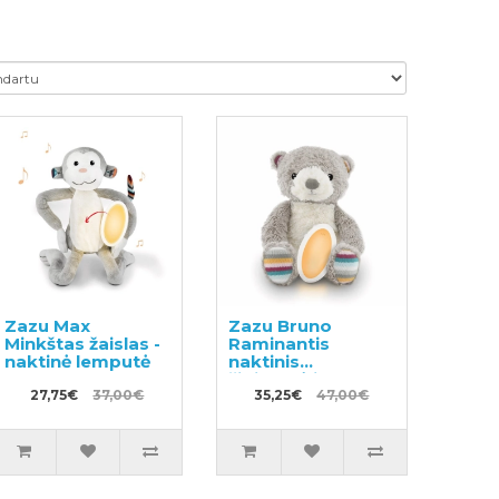
Zazu Max
Zazu Bruno
Minkštas žaislas -
Raminantis
naktinė lemputė
naktinis
žibintuvėlis
27,75€
37,00€
35,25€
47,00€