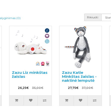
Rikiuoti:
alyginimas (0)
Zazu Liz minkštas
Zazu Katie
žaislas
Minkštas žaislas -
naktinė lemputė
26,25€
35,00€
27,75€
37,00€