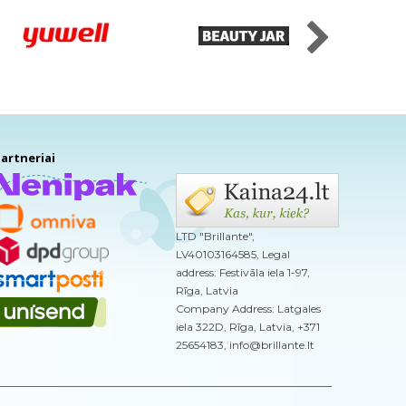
artneriai
LTD "Brillante",
LV40103164585, Legal
address: Festivāla iela 1-97,
Rīga, Latvia
Company Address: Latgales
iela 322D, Rīga, Latvia, +371
25654183, info@brillante.lt