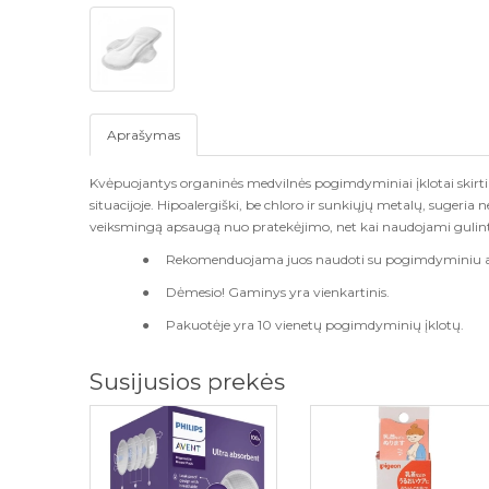
Aprašymas
Kv
ė
puojantys organin
ė
s medviln
ė
s pogimdyminiai
į
klotai skir
situacijoje. Hipoalergi
š
ki, be chloro ir sunki
ų
j
ų
metal
ų
, sugeria
veiksming
ą
apsaug
ą
nuo pratek
ė
jimo, net kai naudojami gulint.
●
Rekomenduojama juos naudoti su pogimdyminiu ap
●
D
ė
mesio! Gaminys yra vienkartinis.
●
Pakuot
ė
je yra 10 vienet
ų
pogimdymini
ų
į
klot
ų
.
Susijusios prekės