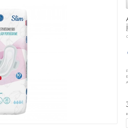
G
P
E
A
K