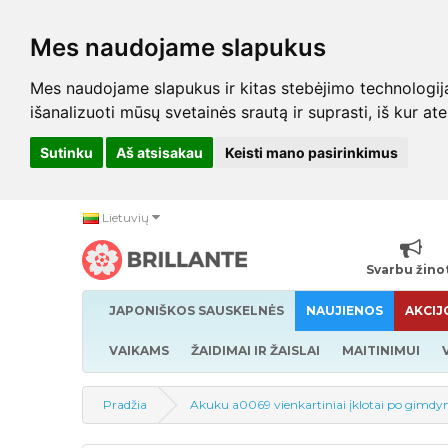
Mes naudojame slapukus
Mes naudojame slapukus ir kitas stebėjimo technologijas,
išanalizuoti mūsų svetainės srautą ir suprasti, iš kur at
Sutinku
Aš atsisakau
Keisti mano pasirinkimus
Lietuvių
Svarbu žino
JAPONIŠKOS SAUSKELNĖS
NAUJIENOS
AKCIJ
VAIKAMS
ŽAIDIMAI IR ŽAISLAI
MAITINIMUI
Pradžia
Akuku a0069 vienkartiniai įklotai po gimd