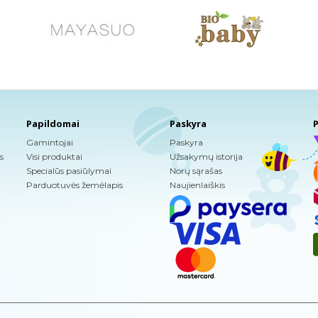
Papildomai
Paskyra
P
Gamintojai
Paskyra
s
Visi produktai
Užsakymų istorija
Specialūs pasiūlymai
Norų sąrašas
Parduotuvės žemėlapis
Naujienlaiškis