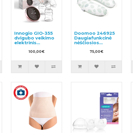
Innogio GIO-355
Doomoo 246925
dvigubo veikimo
Daugiafunkcinė
elektrinis
nėščiosios
pientraukis
pagalvė
100,00€
75,00€