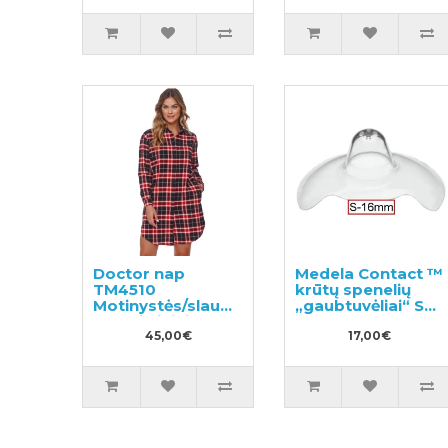
Doctor nap
Medela Contact ™
TM4510
krūtų spenelių
Motinystės/slaugos
„gaubtuvėliai“ S
medvilniniai
(16mm)
naktiniai
45,00€
17,00€
marškiniai