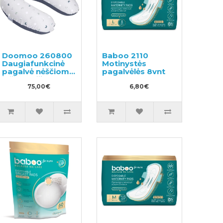
Doomoo 260800
Baboo 2110
Daugiafunkcinė
Motinystės
pagalvė nėščioms
pagalvėlės 8vnt
ir žindančioms
moterims
75,00€
6,80€