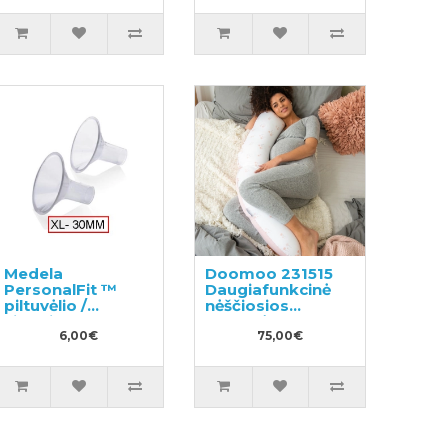
dydis (24mm)
Medela
Doomoo 231515
PersonalFit ™
Daugiafunkcinė
piltuvėlio /
nėščiosios
siurbliuko
pagalvė
purkštukas, XL
6,00€
75,00€
dydis (30mm)