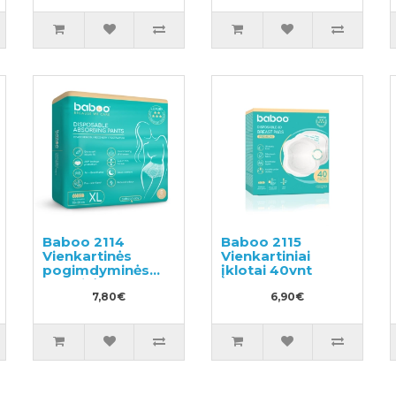
Baboo 2114
Baboo 2115
Vienkartinės
Vienkartiniai
pogimdyminės
įklotai 40vnt
kelnaitės XL 5vnt
7,80€
6,90€