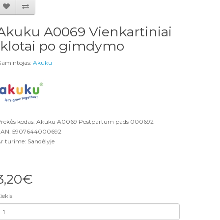
Akuku A0069 Vienkartiniai
įklotai po gimdymo
amintojas:
Akuku
rekės kodas: Akuku A0069 Postpartum pads 000692
AN: 5907644000692
r turime: Sandėlyje
3,20€
iekis