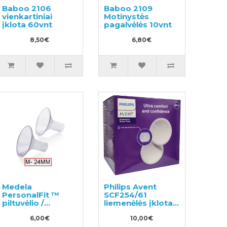
Baboo 2106
Baboo 2109
vienkartiniai
Motinystės
įklota 60vnt
pagalvėlės 10vnt
8,50€
6,80€
Medela
Philips Avent
PersonalFit ™
SCF254/61
piltuvėlio /
liemenėlės įklotai
siurbliuko
60vnt
purkštukas, M
6,00€
10,00€