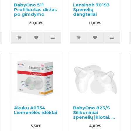
BabyOno 511
Lansinoh 70193
Profiliuotas diržas
Spenelių
po gimdymo
dangteliai
20,00€
11,00€
Akuku A0354
BabyOno 823/S
Liemenėlės įdėklai
Silikoniniai
spenelių įklotai, S
dydis
5,50€
4,00€