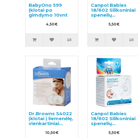
BabyOno 599
Canpol Babies
Įklotai po
18/602 Silikoniniai
gimdymo 10vnt
spenelių
dangteliai, L
4,50€
dydžio
5,50€
Dr.Browns S4022
Canpol Babies
įklotai į liemenėlę,
18/602 Silikoniniai
vienkartiniai
spenelių
30vnt
dangteliai, S
10,50€
dydžio
5,50€