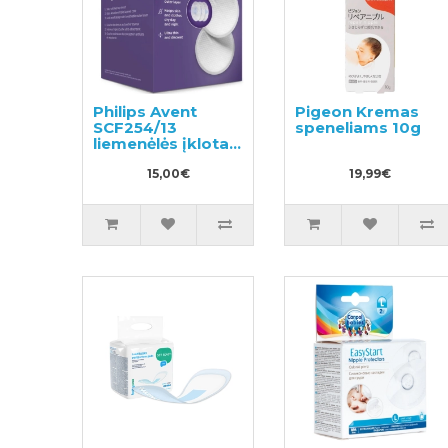
Philips Avent
Pigeon Kremas
SCF254/13
speneliams 10g
liemenėlės įklotai
100vnt
15,00€
19,99€