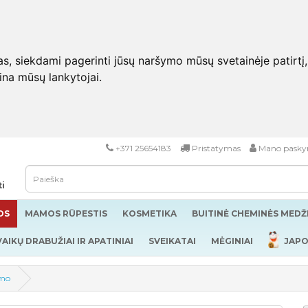
 siekdami pagerinti jūsų naršymo mūsų svetainėje patirtį, pa
eina mūsų lankytojai.
+371 25654183
Pristatymas
Mano pasky
ti
OS
MAMOS RŪPESTIS
KOSMETIKA
BUITINĖ CHEMINĖS MED
VAIKŲ DRABUŽIAI IR APATINIAI
SVEIKATAI
MĖGINIAI
JAPO
ymo