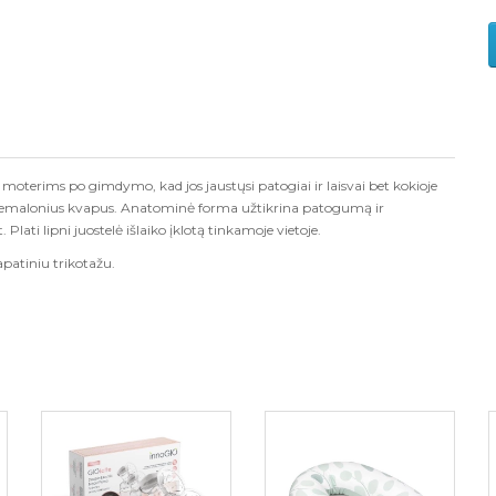
ti moterims po gimdymo, kad jos jaust
ų
si patogiai ir laisvai bet kokioje
 nemalonius kvapus. Anatomin
ė
forma u
ž
tikrina patogum
ą
ir
 Plati lipni juostel
ė
i
š
laiko
į
klot
ą
tinkamoje vietoje.
atiniu trikota
ž
u.