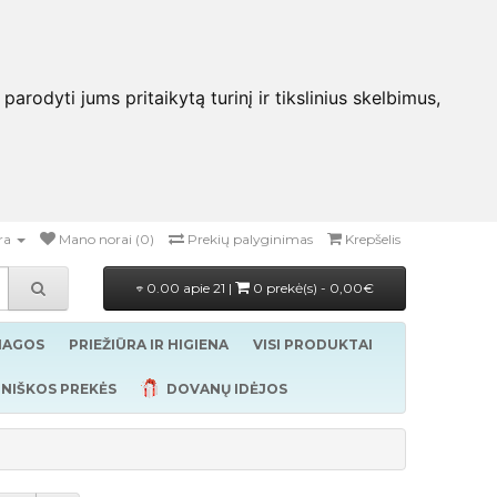
rodyti jums pritaikytą turinį ir tikslinius skelbimus,
ra
Mano norai (0)
Prekių palyginimas
Krepšelis
0.00 apie 21 |
0 prekė(s) - 0,00€
ŽIAGOS
PRIEŽIŪRA IR HIGIENA
VISI PRODUKTAI
NIŠKOS PREKĖS
DOVANŲ IDĖJOS