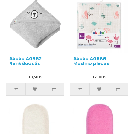
Akuku A0662
Akuku A0686
Rankšluostis
Muslino pledas
18,50€
17,00€