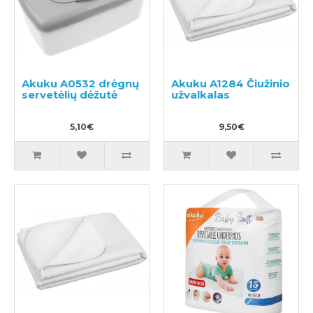
Akuku A0532 drėgnų
Akuku A1284 Čiužinio
servetėlių dėžutė
užvalkalas
5,10€
9,50€