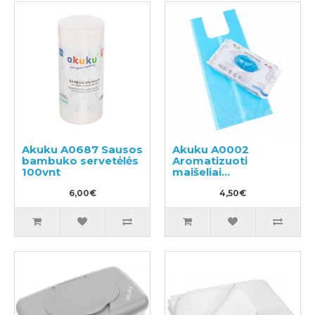
Akuku A0687 Sausos
Akuku A0002
bambuko servetėlės
Aromatizuoti
100vnt
maišeliai
panaudotoms
6,00€
sauskelnėms 100vnt
4,50€