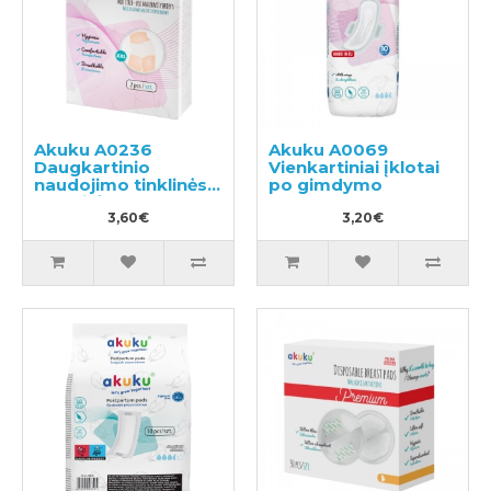
Akuku A0236
Akuku A0069
Daugkartinio
Vienkartiniai įklotai
naudojimo tinklinės
po gimdymo
kelnaitės
3,60€
3,20€