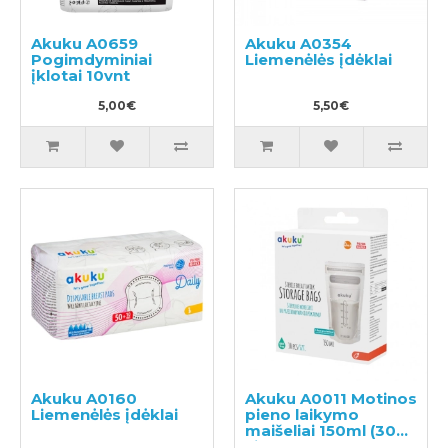
Akuku A0659
Akuku A0354
Pogimdyminiai
Liemenėlės įdėklai
įklotai 10vnt
5,00€
5,50€
Akuku A0160
Akuku A0011 Motinos
Liemenėlės įdėklai
pieno laikymo
maišeliai 150ml (30
vienetų)