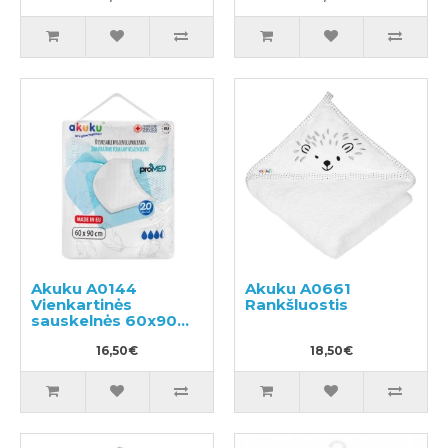
Akuku A0144
Akuku A0661
Vienkartinės
Rankšluostis
sauskelnės 60x90
20vnt
16,50€
18,50€