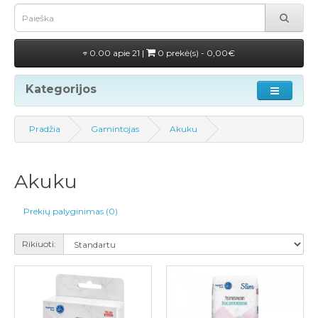
0.00 apie 21 |
0 prekė(s) - 0,00€
Kategorijos
Pradžia
Gamintojas
Akuku
Akuku
Prekių palyginimas (0)
Rikiuoti: