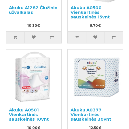
Akuku A1282 Čiužinio
Akuku A0500
užvalkalas
Vienkartinės
sauskelnės 15vnt
10,30€
9,70€
Akuku A0501
Akuku A0377
Vienkartinės
Vienkartinės
sauskelnės 10vnt
sauskelnės 30vnt
10,00€
12,50€