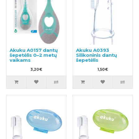
Akuku A0157 dantų
Akuku A0393
šepetėlis 0–2 metų
Silikoninis dantų
vaikams
šepetėlis
3,20€
1,50€