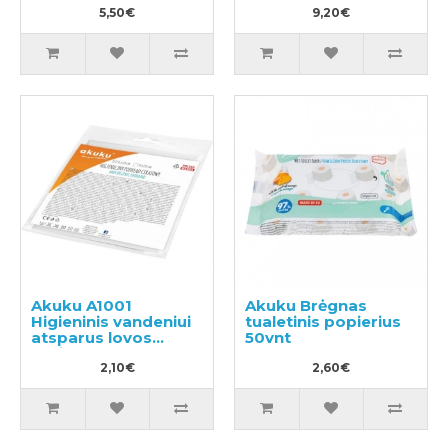
5,50€
9,20€
Akuku A1001
Akuku Вrėgnas
Higieninis vandeniui
tualetinis popierius
atsparus lovos
50vnt
patiesalas 50x120cm
2,10€
2,60€