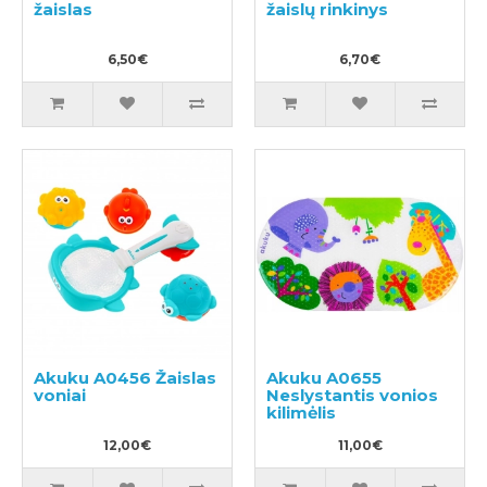
žaislas
žaislų rinkinys
6,50€
6,70€
Akuku A0456 Žaislas
Akuku A0655
voniai
Neslystantis vonios
kilimėlis
12,00€
11,00€