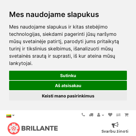
Mes naudojame slapukus
Mes naudojame slapukus ir kitas stebėjimo
technologijas, siekdami pagerinti jūsų naršymo
mūsų svetainėje patirtį, parodyti jums pritaikytą
turinį ir tikslinius skelbimus, išanalizuoti mūsų
svetainės srautą ir suprasti, iš kur ateina mūsų
lankytojai.
Sutinku
Aš atsisakau
Keisti mano pasirinkimus
Svarbu žinoti