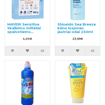
MAYERI Sensitive
Shiseido Sea Breeze
Skalbimo milteliai
kūno losjonas
spalvotiems
jautriai odai 230ml
skalbiniams 650g
4,00€
23,99€