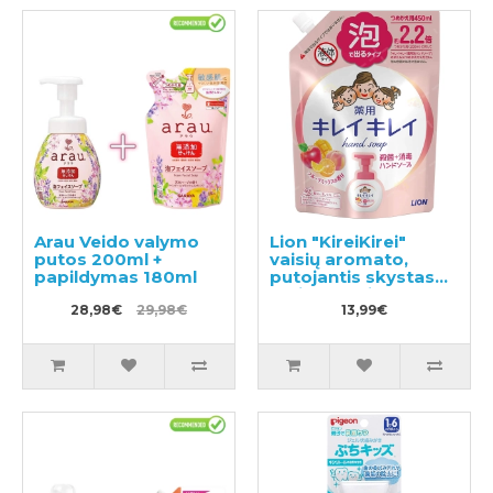
Arau Veido valymo
Lion "KireiKirei"
putos 200ml +
vaisių aromato,
papildymas 180ml
putojantis skystas
muilas papildymas
28,98€
29,98€
450ml
13,99€