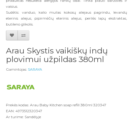
produktas nesukelia alergijos rankų odai. Tinka plauti daržoves ir
vaisius.
Sudėtis: vanduo, kalio muilas kokosų aliejaus pagrindu, levandų
eterinis aliejus, pipirmėčių eterinis aliejus, perilės lapų ekstraktas,
butileno glikolis.
Arau Skystis vaikiškų indų
plovimui užpildas 380ml
Gamintojas:
SARAYA
Prekės kodas: Arau Baby Kitchen soap refill 380ml 320347
EAN: 4973512320347
Ar turime: Sandėlyje