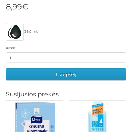
8,99€
380 ml.
Kiekis
Į krepšelį
Susijusios prekės