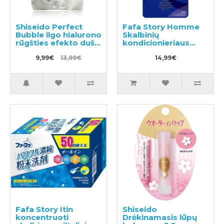
Shiseido Perfect
Fafa Story Homme
Bubble ilgo hialurono
Skalbinių
rūgšties efekto dušo
kondicionieriaus
želė, užpildas 350ml
užpildas 500ml
9,99€
13,99€
14,99€
Fafa Story Itin
Shiseido
koncentruoti
Drėkinamasis lūpų