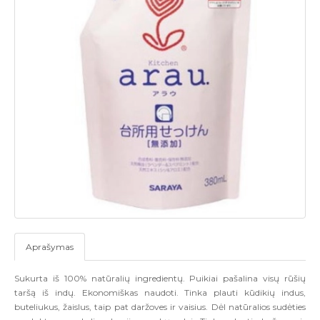
Aprašymas
Sukurta iš 100% natūralių ingredientų. Puikiai pašalina visų rūšių
taršą iš indų. Ekonomiškas naudoti. Tinka plauti kūdikių indus,
buteliukus, žaislus, taip pat daržoves ir vaisius. Dėl natūralios sudėties