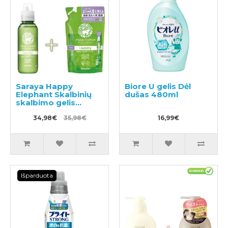
Saraya Happy
Biore U gelis Dėl
Elephant Skalbinių
dušas 480ml
skalbimo gelis
600ml + užpildas
540ml
34,98€
35,98€
16,99€
Išparduota