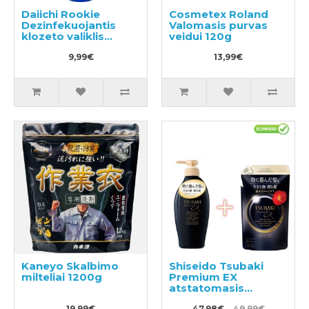
Daiichi Rookie
Cosmetex Roland
Dezinfekuojantis
Valomasis purvas
klozeto valiklis
veidui 120g
500ml
9,99€
13,99€
Kaneyo Skalbimo
Shiseido Tsubaki
milteliai 1200g
Premium EX
atstatomasis
kondicionierius-
19,99€
47,98€
49,99€