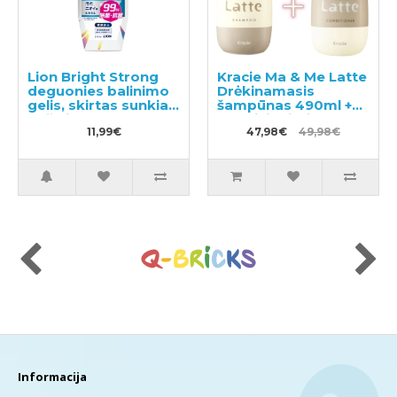
Lion Bright Strong
Kracie Ma & Me Latte
deguonies balinimo
Drėkinamasis
gelis, skirtas sunkiai
šampūnas 490ml +
pašalinamoms
kondicionierius 490g
dėmėms,
11,99€
47,98€
49,98€
pasižymintis
antibakteriniu
poveikiu 510ml
Informacija