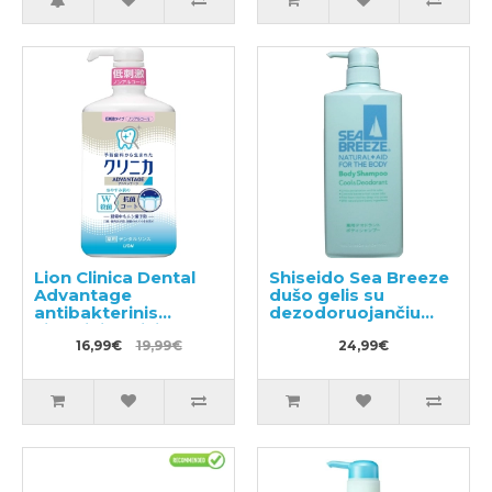
Lion Clinica Dental
Shiseido Sea Breeze
Advantage
dušo gelis su
antibakterinis
dezodoruojančiu
citrusinių vaisių
efektu 600ml
kvapo burnos
16,99€
19,99€
24,99€
skalavimo skystis be
alkoholio 900ml