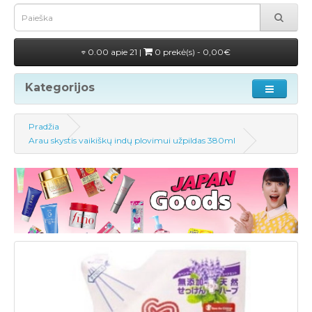
0.00 apie 21 |
0 prekė(s) - 0,00€
Kategorijos
Pradžia
Arau skystis vaikiškų indų plovimui užpildas 380ml