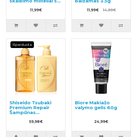
skalbimo milteliai su
balzamas 3.5g
balinimo efektu
500g
11,99€
11,99€
14,99€
Išparduota
Shiseido Tsubaki
Biore Makiažo
Premium Repair
valymo gelis 60g
Šampūnas
490ml+plaukų
kondicionierius
59,98€
24,99€
490ml