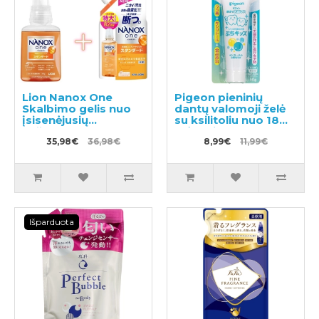
Lion Nanox One
Pigeon pieninių
Skalbimo gelis nuo
dantų valomoji želė
įsisenėjusių
su ksilitoliu nuo 18
nešvarumų 380g +
mėnesių 50g
užpildas 820g
35,98€
36,98€
8,99€
11,99€
Išparduota