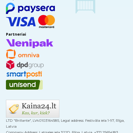
Partneriai
LTD "Brillante", LV40103164585, Legal address: Festivāla iela 1-97, Rīga,
Latvia
Company Address: Latgales iela 322D, Rīga, Latvia, +371 25654183,