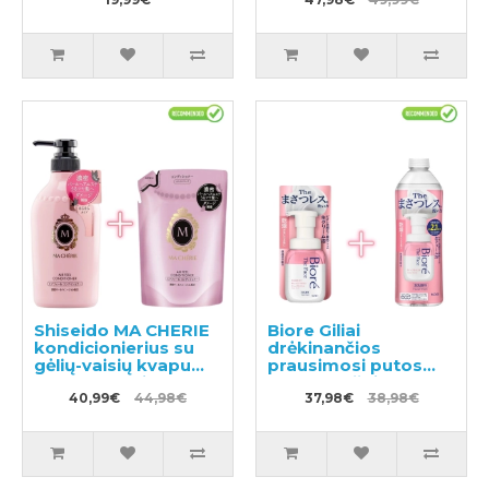
kaukė pažeistiems
plaukams 450ml +
užpildas 300ml
Shiseido MA CHERIE
Biore Giliai
kondicionierius su
drėkinančios
gėlių-vaisių kvapu
prausimosi putos
450ml + papildymas
200ml + užpildas
380ml
40,99€
44,98€
340ml
37,98€
38,98€