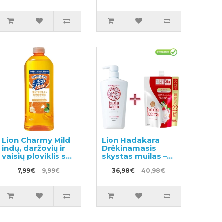
Lion Charmy Mild
Lion Hadakara
indų, daržovių ir
Drėkinamasis
vaisių ploviklis su
skystas muilas –
apelsinų aliejumi,
skystas kūno
užpildas 400ml
7,99€
9,99€
muilas-gelis su
36,98€
40,98€
gėlių kvapu 500ml
+ užpildas 800ml