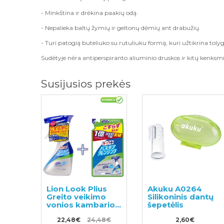
- Minkština ir drėkina paakių odą.
- Nepalieka baltų žymių ir geltonų dėmių ant drabužių.
- Turi patogią buteliuko su rutuliuku formą, kuri užtikrina to
Sudėtyje nėra antiperspiranto aliuminio druskos ir kitų kenk
Susijusios prekės
Lion Look Plius
Akuku A0264
Greito veikimo
Silikoninis dantų
vonios kambario
šepetėlis
valiklis su
citrusiniu kvapu
22,48€
24,48€
2,60€