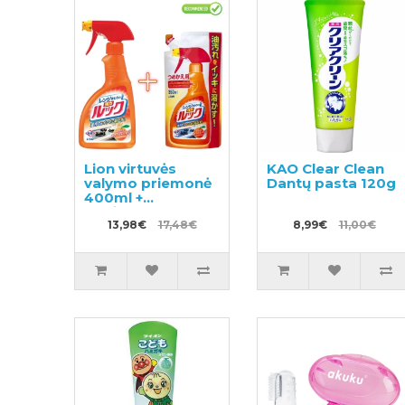
Lion virtuvės
KAO Clear Clean
valymo priemonė
Dantų pasta 120g
400ml +
papildymas 350ml
13,98€
17,48€
8,99€
11,00€