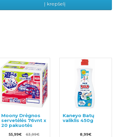
Į krepšelį
Moony Drėgnos
Kaneyo Batų
servetėlės 76vnt x
valiklis 450g
20 pakuotės
55,99€
63,99€
8,99€