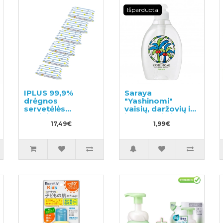
Išparduota
IPLUS 99,9%
Saraya
drėgnos
"Yashinomi"
servetėlės
vaisių, daržovių ir
kūdikiams su
indų ploviklis,
hialurono rūgštimi
17,49€
pavyzdys 50ml
1,99€
480vnt (6x80)