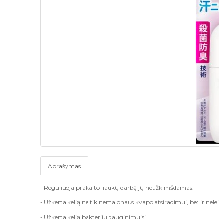
Aprašymas
- Reguliuoja prakaito liaukų darbą jų neužkimšdamas.
- Užkerta kelią ne tik nemalonaus kvapo atsiradimui, bet ir nelei
- Užkerta kelią bakterijų dauginimuisi.