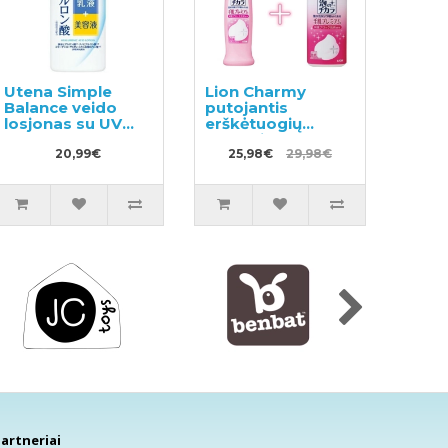
Utena Simple
Lion Charmy
Balance veido
putojantis
losjonas su UV
erškėtuogių
SPF5 220ml
kvapo indų
20,99€
ploviklis 240ml +
25,98€
29,98€
užpildas 930ml
artneriai