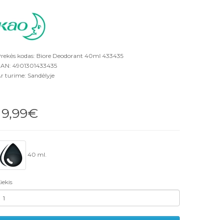
rekės kodas: Biore Deodorant 40ml 433435
AN: 4901301433435
r turime: Sandėlyje
19,99€
40 ml.
iekis