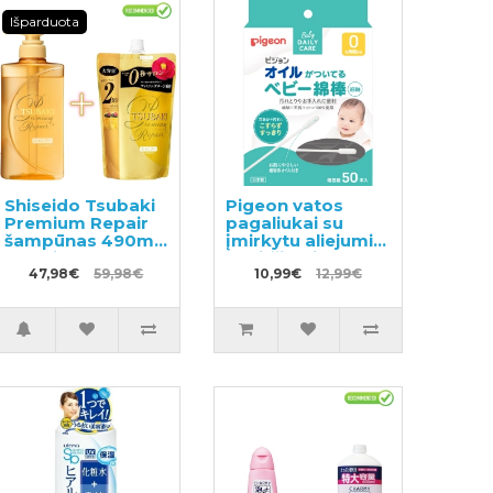
Išparduota
Shiseido Tsubaki
Pigeon vatos
Premium Repair
pagaliukai su
šampūnas 490ml
įmirkytu aliejumi
+ papildymas
paviršiumi 50vnt
660ml
47,98€
59,98€
10,99€
12,99€