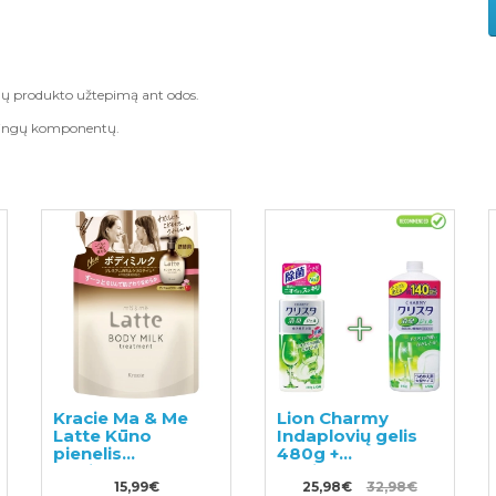
lygų produkto užtepimą ant odos.
smingų komponentų.
Kracie Ma & Me
Lion Charmy
Latte Kūno
Indaplovių gelis
pienelis
480g +
papildymas 250g
papildymas 840g
15,99€
25,98€
32,98€