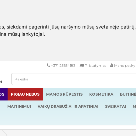
 siekdami pagerinti jūsų naršymo mūsų svetainėje patirtį, pa
eina mūsų lankytojai.
+371 25654183
Pristatymas
Mano pasky
ti
OS
PIGIAU NEBUS
MAMOS RŪPESTIS
KOSMETIKA
BUITIN
I
MAITINIMUI
VAIKŲ DRABUŽIAI IR APATINIAI
SVEIKATAI
M