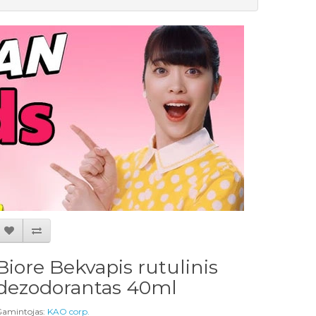
Biore Bekvapis rutulinis
dezodorantas 40ml
amintojas:
KAO corp.