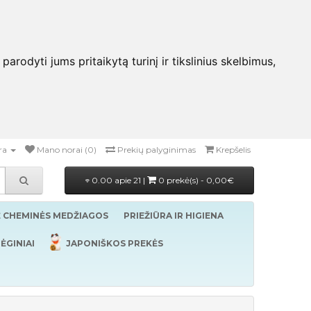
rodyti jums pritaikytą turinį ir tikslinius skelbimus,
ra
Mano norai (0)
Prekių palyginimas
Krepšelis
0.00 apie 21 |
0 prekė(s) - 0,00€
Ė CHEMINĖS MEDŽIAGOS
PRIEŽIŪRA IR HIGIENA
ĖGINIAI
JAPONIŠKOS PREKĖS