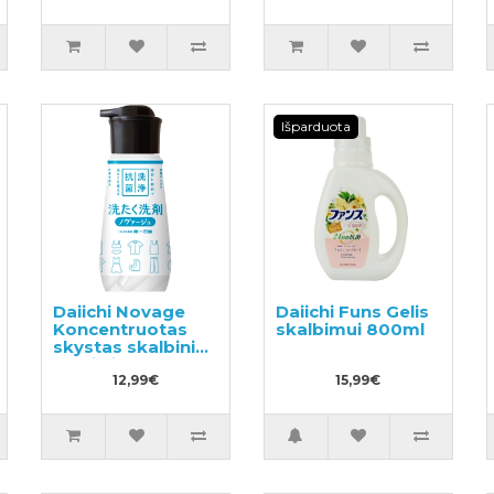
Išparduota
Daiichi Novage
Daiichi Funs Gelis
Koncentruotas
skalbimui 800ml
skystas skalbinių
ploviklis 300ml
12,99€
15,99€