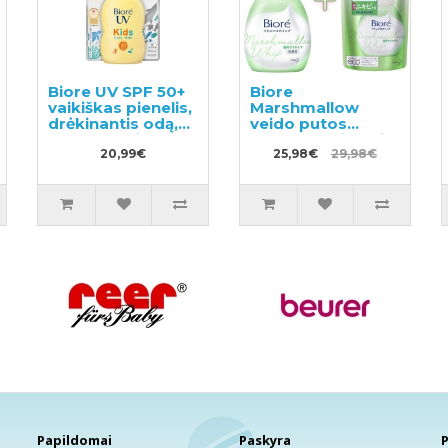
Biore UV SPF 50+
Biore
vaikiškas pienelis,
Marshmallow
drėkinantis odą,
veido putos
apsaugantis nuo
spuoguotai odai
saulės spindulių,
20,99€
150ml + užpildas
25,98€
29,98€
atsparus
130ml
vandeniui 70ml
Papildomai
Paskyra
P