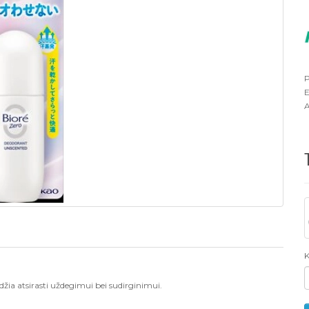
P
E
A
K
džia atsirasti uždegimui bei sudirginimui.