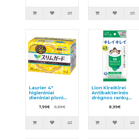
500ml + užpildas
450ml
Laurier 4*
Lion KireiKirei
higieniniai
Antibakterinės
dieniniai ploni
drėgnos rankų
įklotai be
servetėlės su
sparnelių 20.5cm
7,99€
9,99€
alkoholiu 30vnt
8,99€
32vnt