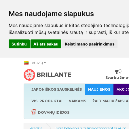
Mes naudojame slapukus
Mes naudojame slapukus ir kitas stebėjimo technologijas,
išanalizuoti mūsų svetainės srautą ir suprasti, iš kur at
Sutinku
Aš atsisakau
Keisti mano pasirinkimus
Lietuvių
Svarbu žino
JAPONIŠKOS SAUSKELNĖS
NAUJIENOS
AKCIJ
VISI PRODUKTAI
VAIKAMS
ŽAIDIMAI IR ŽAISLA
DOVANŲ IDĖJOS
Pradžia
Biore bekvapis rutulinis dezodorantas 40ml