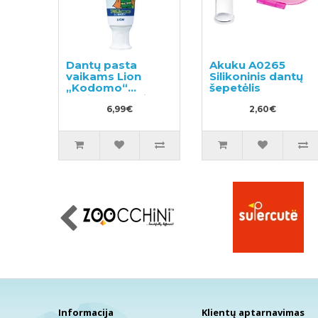
Dantų pasta
Akuku A0265
vaikams Lion
Silikoninis dantų
„Kodomo“
šepetėlis
melionų skonio
40g
6,99€
2,60€
Informacija
Klientų aptarnavimas