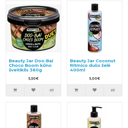
Beauty Jar Doo-Bai
Beauty Jar Coconut
Choco Boom kūno
Rítmico dušo želė
šveitiklis 360g
400ml
5,50€
5,00€