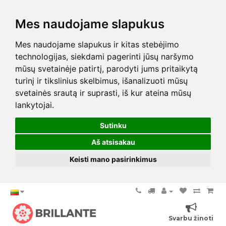
Mes naudojame slapukus
Mes naudojame slapukus ir kitas stebėjimo
technologijas, siekdami pagerinti jūsų naršymo
mūsų svetainėje patirtį, parodyti jums pritaikytą
turinį ir tikslinius skelbimus, išanalizuoti mūsų
svetainės srautą ir suprasti, iš kur ateina mūsų
lankytojai.
Sutinku
Aš atsisakau
Keisti mano pasirinkimus
Svarbu žinoti