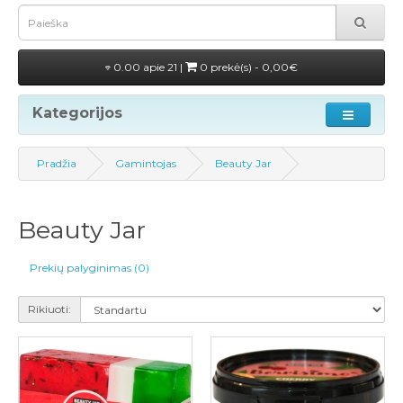
0.00 apie 21 |
0 prekė(s) - 0,00€
Kategorijos
Pradžia
Gamintojas
Beauty Jar
Beauty Jar
Prekių palyginimas (0)
Rikiuoti: