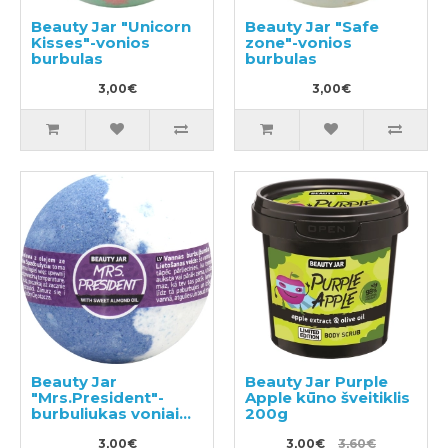
Beauty Jar "Unicorn
Beauty Jar "Safe
Kisses"-vonios
zone"-vonios
burbulas
burbulas
3,00€
3,00€
Beauty Jar
Beauty Jar Purple
"Mrs.President"-
Apple kūno šveitiklis
burbuliukas voniai
200g
150g
3,00€
3,00€
3,60€