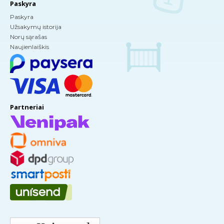
Paskyra
Paskyra
Užsakymų istorija
Norų sąrašas
Naujienlaiškis
Partneriai