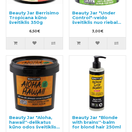
Beauty Jar Berrisimo
Beauty Jar "Under
Tropicana kūno
Control"-veido
šveitiklis 350g
šveitiklis nuo riebalų
blizgesio 120g
6,50€
3,00€
Beauty Jar "Aloha,
Beauty Jar "Blonde
hawaii''-delikatus
with brains''-balm
kūno odos šveitiklis
for blond hair 250ml
200g