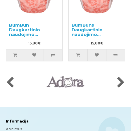
BumBun
BumBuns
Daugkartinio
Daugkartinio
naudojimo
naudojimo
sauskelnės
sauskelnės
plaukimui ir tualeto
15,80€
plaukimui ir tualeto
15,80€
mokymui M 11-15kg
mokymui L 14-20kg
Informacija
Apie mus