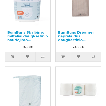
BumBuns Skalbimo
BumBuns Drėgmei
milteliai daugkartinio
nepralaidus
naudojimo
daugkartinio
sauskelnėms 1kg
naudojimo maišelis
14,00€
sauskelnėms
24,00€