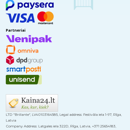
Partneriai
LTD "Brillante", LV40103164585, Legal address: Festivāla iela 1-97, Rīga,
Latvia
Company Address: Latgales iela 322D, Rīga, Latvia, +371 25654183,