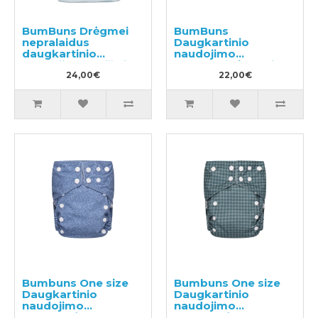
BumBuns Drėgmei
BumBuns
nepralaidus
Daugkartinio
daugkartinio
naudojimo
naudojimo maišelis
sauskelnių įklotai
sauskelnėms
24,00€
22,00€
Bumbuns One size
Bumbuns One size
Daugkartinio
Daugkartinio
naudojimo
naudojimo
sauskelnės
sauskelnės