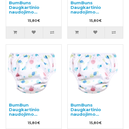
BumBuns
BumBuns
Daugkartinio
Daugkartinio
naudojimo
naudojimo
sauskelnės
sauskelnės
plaukimui ir tualeto
15,80€
plaukimui ir tualeto
15,80€
mokymui L 14-20kg
mokymui S 8-11kg
BumBun
BumBuns
Daugkartinio
Daugkartinio
naudojimo
naudojimo
sauskelnės
sauskelnės
plaukimui ir tualeto
15,80€
plaukimui ir tualeto
15,80€
mokymui M 11-15kg
mokymui L 14-20kg