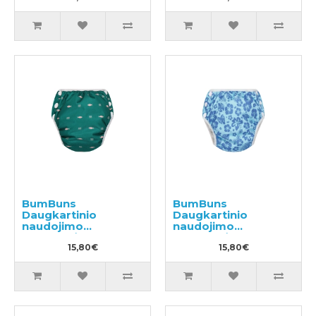
mokymui M 11-15kg
mokymui L 14-20kg
BumBuns
BumBuns
Daugkartinio
Daugkartinio
naudojimo
naudojimo
sauskelnės
sauskelnės
plaukimui ir tualeto
15,80€
plaukimui ir tualeto
15,80€
mokymui S 8-11kg
mokymui S 8-11kg