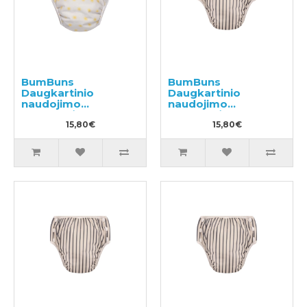
BumBuns
BumBuns
Daugkartinio
Daugkartinio
naudojimo
naudojimo
sauskelnės
sauskelnės
plaukimui ir tualeto
15,80€
plaukimui ir tualeto
15,80€
mokymui L 14-20kg
mokymui S 8-11kg