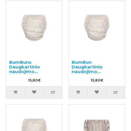
BumBuns
BumBun
Daugkartinio
Daugkartinio
naudojimo
naudojimo
sauskelnės
sauskelnės
plaukimui ir tualeto
15,80€
plaukimui ir tualeto
15,80€
mokymui S 8-11kg
mokymui M 11-15kg