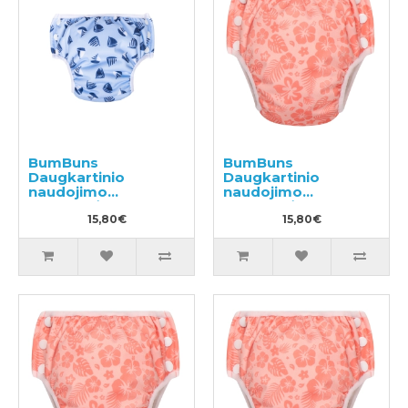
BumBuns
BumBuns
Daugkartinio
Daugkartinio
naudojimo
naudojimo
sauskelnės
sauskelnės
plaukimui ir tualeto
15,80€
plaukimui ir tualeto
15,80€
mokymui L 14-20kg
mokymui S 8-11kg