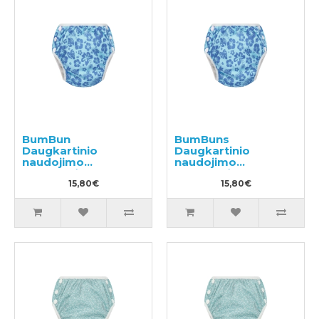
BumBun
BumBuns
Daugkartinio
Daugkartinio
naudojimo
naudojimo
sauskelnės
sauskelnės
plaukimui ir tualeto
15,80€
plaukimui ir tualeto
15,80€
mokymui M 11-15kg
mokymui L 14-20kg