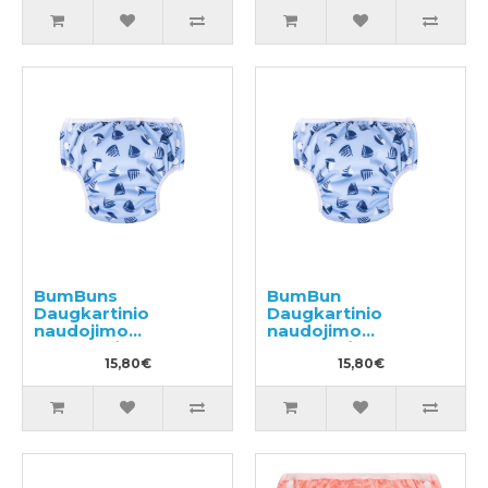
BumBuns
BumBun
Daugkartinio
Daugkartinio
naudojimo
naudojimo
sauskelnės
sauskelnės
plaukimui ir tualeto
15,80€
plaukimui ir tualeto
15,80€
mokymui S 8-11kg
mokymui M 11-15kg