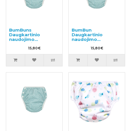
BumBuns
BumBun
Daugkartinio
Daugkartinio
naudojimo
naudojimo
sauskelnės
sauskelnės
plaukimui ir tualeto
15,80€
plaukimui ir tualeto
15,80€
mokymui S 8-11kg
mokymui M 11-15kg