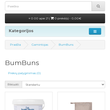
0.00 apie 21 |
0 prekė(s) - 0,00€
Kategorijos
Pradžia
Gamintojas
BumBuns
BumBuns
Prekių palyginimas (0)
Rikiuoti: