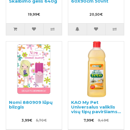
Skalbimo gelis 640g
60X90cm 50vnt
19,99€
20,50€
Nomi 880909 lūpų
KAO My Pet
blizgis
Universalus valiklis
visų tipų paviršiams
500ml
3,99€
5,70€
7,99€
9,49€