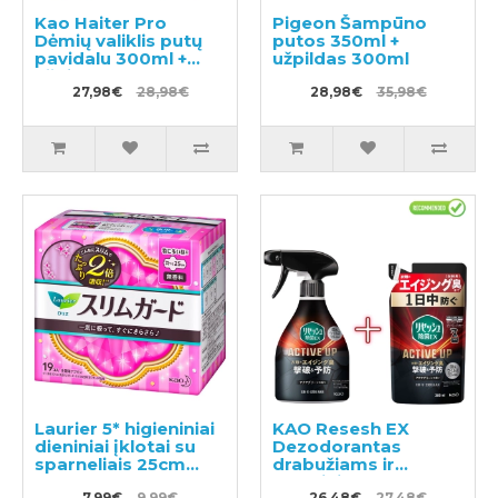
Kao Haiter Pro
Pigeon Šampūno
Dėmių valiklis putų
putos 350ml +
pavidalu 300ml +
užpildas 300ml
užpildas 300ml
27,98€
28,98€
28,98€
35,98€
Laurier 5* higieniniai
KAO Resesh EX
dieniniai įklotai su
Dezodorantas
sparneliais 25cm
drabužiams ir
19vnt
skalbiniams 350ml +
7,99€
9,99€
26,48€
27,48€