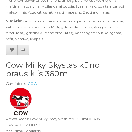
Pieno komponentai švelniai prižiūri odą, palaiko jos drėgmę, giliai
maitina ir atgaivina. Muilas gerai putoja, švelniai valo, oda tampa lygi
ir aksominė. Yuzu citrusinių vaisių ir apelsinų žiedų aromatas.
Sudėtis:
vanduo, kalio miristinatas, kalio palmitatas, kalio laurinatas,
kalio chloridas, kokamidas MEA, glikolio distearatas, išrūgos (pieno
produktas), grietinėlė (pieno produktas), vandenyje tirpus kolagenas,
rožių vanduo, kvepalai.
Cow Milky Skystas kūno
prausiklis 360ml
Gamintojas:
COW
Prekės kodas: Cow Milky Body wash refill 360ml 011693
EAN: 4901525011693
Ar turime: Sandėlyje