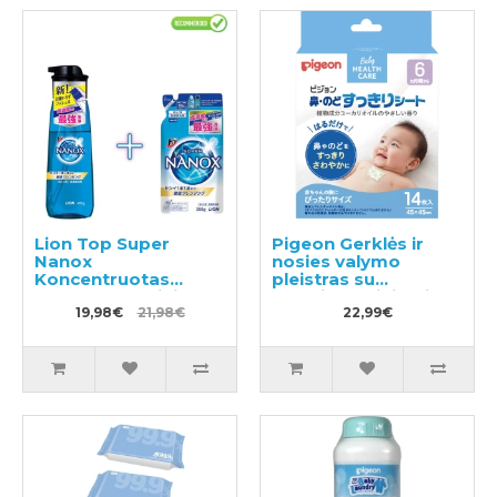
Lion Top Super
Pigeon Gerklės ir
Nanox
nosies valymo
Koncentruotas
pleistras su
skystas skalbinių
eukaliptų aliejumi,
ploviklis, pompinis
19,98€
21,98€
skirtas vaikams nuo
22,99€
buteliukas 400ml +
6 mėnesių 14 vnt
užpildas 350g