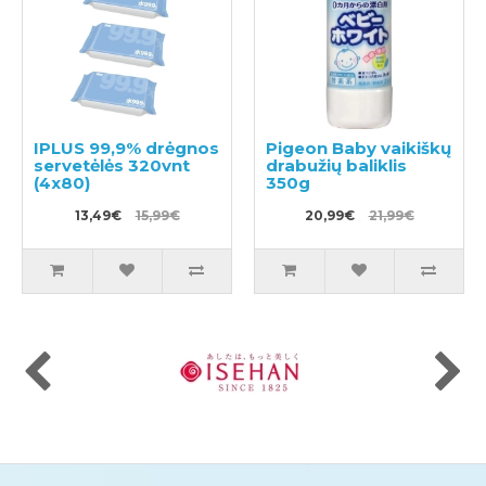
IPLUS 99,9% drėgnos
Pigeon Baby vaikiškų
servetėlės 320vnt
drabužių baliklis
(4x80)
350g
13,49€
15,99€
20,99€
21,99€