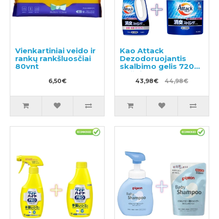
Vienkartiniai veido ir
Kao Attack
rankų rankšluosčiai
Dezodoruojantis
80vnt
skalbimo gelis 720g
+ užpildas 1150g
6,50€
43,98€
44,98€