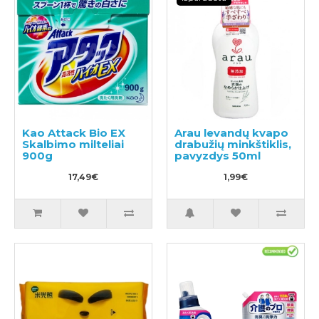
Kao Attack Bio EX
Arau levandų kvapo
Skalbimo milteliai
drabužių minkštiklis,
900g
pavyzdys 50ml
17,49€
1,99€