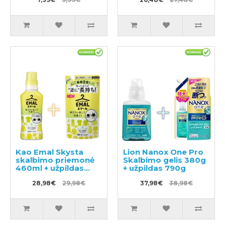
užpildas 300ml
Kao Emal Skysta
Lion Nanox One Pro
skalbimo priemonė
Skalbimo gelis 380g
460ml + užpildas
+ užpildas 790g
360ml
28,98€
29,98€
37,98€
38,98€