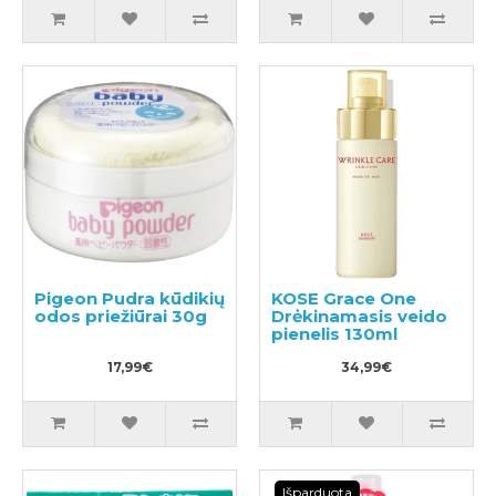
Pigeon Pudra kūdikių
KOSE Grace One
odos priežiūrai 30g
Drėkinamasis veido
pienelis 130ml
17,99€
34,99€
Išparduota