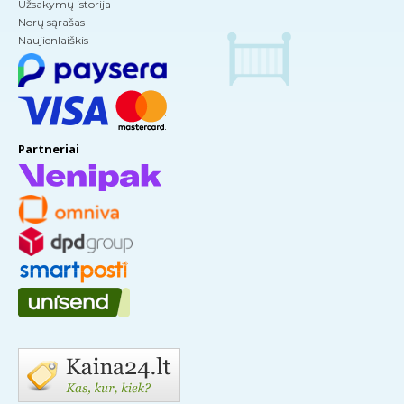
Užsakymų istorija
Norų sąrašas
Naujienlaiškis
Partneriai