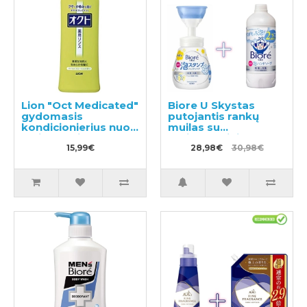
Lion "Oct Medicated"
Biore U Skystas
gydomasis
putojantis rankų
kondicionierius nuo
muilas su
pleiskanų ir galvos
antibakteriniu
odos niežėjimo
15,99€
poveikiu, švelnaus
28,98€
30,98€
320ml
citrusinio aromato
240ml + užpildas
430ml