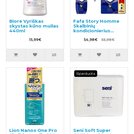
Biore Vyriškas
Fafa Story Homme
skystas kūno muilas
Skalbinių
440ml
kondicionierius
600ml + užpildas
15,99€
1440ml
54,98€
55,98€
Išparduota
Lion Nanox One Pro
Seni Soft Super