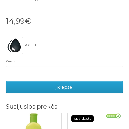
14,99€
360 ml
Kiekis
Į krepšelį
Susijusios prekės
Išparduota