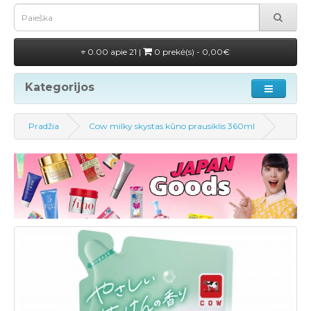
0.00 apie 21 |
0 prekė(s) - 0,00€
Kategorijos
Pradžia
Cow milky skystas kūno prausiklis 360ml