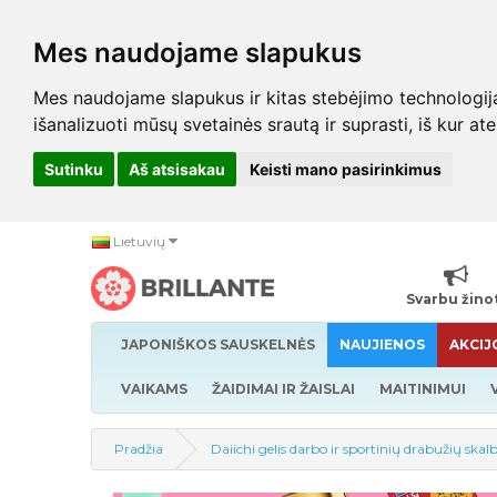
Mes naudojame slapukus
Mes naudojame slapukus ir kitas stebėjimo technologijas,
išanalizuoti mūsų svetainės srautą ir suprasti, iš kur at
Sutinku
Aš atsisakau
Keisti mano pasirinkimus
Lietuvių
Svarbu žino
JAPONIŠKOS SAUSKELNĖS
NAUJIENOS
AKCIJ
VAIKAMS
ŽAIDIMAI IR ŽAISLAI
MAITINIMUI
Pradžia
Daiichi gelis darbo ir sportinių drabužių ska