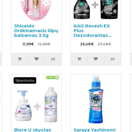
Shiseido
KAO Resesh EX
Drėkinamasis lūpų
Plus
balzamas 3.5g
Dezodorantas
neutralizuojantis
11,99€
14,99€
nemalonų kvapą
25,48€
27,48€
sportiniams ir
darbo drabužiams
360ml + užpildas
310ml
Išparduota
Biore U skystas
Saraya Yashinomi