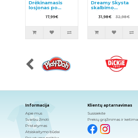
Drėkinamasis
Dreamy Skysta
losjonas po
skalbimo
skutimosi vyrams
priemonė 400g +
180ml
17,99€
Skalbinių
31,98€
32,98€
minkštiklis 450g
Informacija
Klientų aptarnavimas
Apie mus
Susisiekite
Svarbu žinoti
Prekių grąžinimas ir keitima
Pristatymas
Atsiskaitymo būdai
Privatumo politika