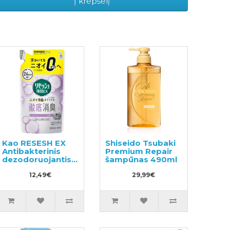
Į krepšelį
Kao RESESH EX
Shiseido Tsubaki
Antibakterinis
Premium Repair
dezodoruojantis
šampūnas 490ml
purškiklis
drabužiams ir
12,49€
29,99€
skalbiniams,
muilo kvapas,
užpildas 320ml