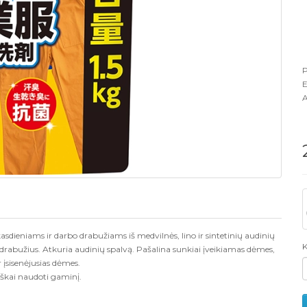
P
A
 kasdieniams ir darbo drabužiams iš medvilnės, lino ir sintetinių audinių
K
 drabužius. Atkuria audinių spalvą.
Pašalina sunkiai įveikiamas dėmes,
r įsisenėjusias dėmes.
škai naudoti gaminį.