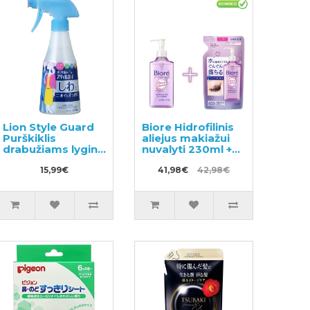
Lion Style Guard
Biore Hidrofilinis
Purškiklis
aliejus makiažui
drabužiams lyginti
nuvalyti 230ml +
300ml
užpildas 210ml
15,99€
41,98€
42,98€