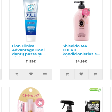
Lion Clinica
Shiseido MA
Advantage Cool
CHERIE
dantų pasta su
kondicionierius su
vėsinančio mėtų
gėlių-vaisių kvapu
skonio 130g
11,99€
450ml
24,99€