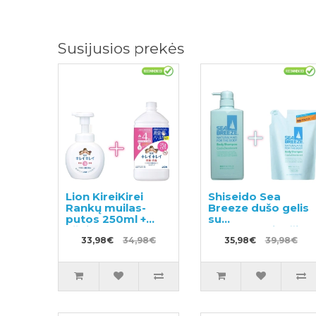
Susijusios prekės
Lion KireiKirei
Shiseido Sea
Rankų muilas-
Breeze dušo gelis
putos 250ml +
su
užpildas 800ml
dezodoruojančiu
33,98€
34,98€
efektu 600ml +
35,98€
39,98€
užpildas 400ml