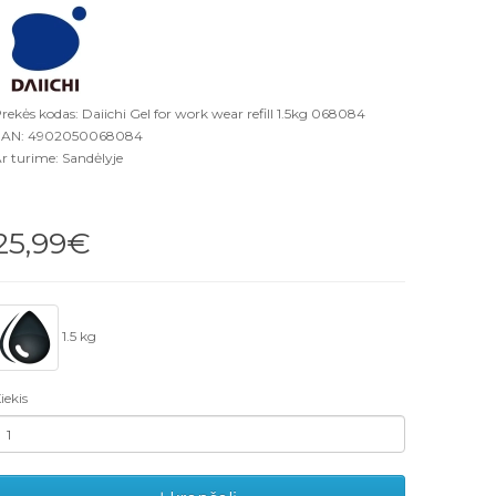
rekės kodas: Daiichi Gel for work wear refill 1.5kg 068084
EAN: 4902050068084
r turime: Sandėlyje
25,99€
1.5 kg
iekis