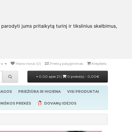
rodyti jums pritaikytą turinį ir tikslinius skelbimus,
ra
Mano norai (0)
Prekių palyginimas
Krepšelis
0.00 apie 21 |
0 prekė(s) - 0,00€
ŽIAGOS
PRIEŽIŪRA IR HIGIENA
VISI PRODUKTAI
NIŠKOS PREKĖS
DOVANŲ IDĖJOS