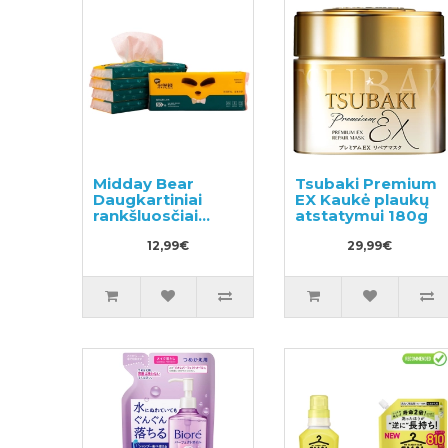
Midday Bear
Tsubaki Premium
Daugkartiniai
EX Kaukė plaukų
rankšluosčiai
atstatymui 180g
120vnt (30x4)
12,99€
29,99€