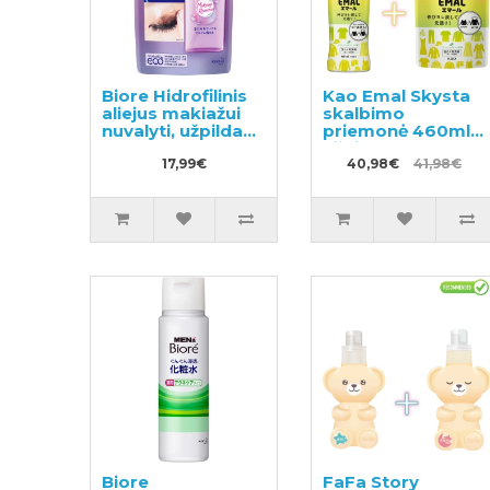
Biore Hidrofilinis
Kao Emal Skysta
aliejus makiažui
skalbimo
nuvalyti, užpildas
priemonė 460ml +
210ml
užpildas 810ml
17,99€
40,98€
41,98€
Biore
FaFa Story