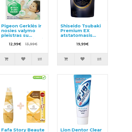
Pigeon Gerklės ir
Shiseido Tsubaki
nosies valymo
Premium EX
pleistras su
atstatomasis
eukaliptų aliejumi,
kondicionierius-
skirtas vaikams
12,99€
13,99€
kaukė
19,99€
nuo 6 mėnesių 6
pažeistiems
vnt
plaukams,
užpildas 300ml
Fafa Story Beaute
Lion Dentor Clear