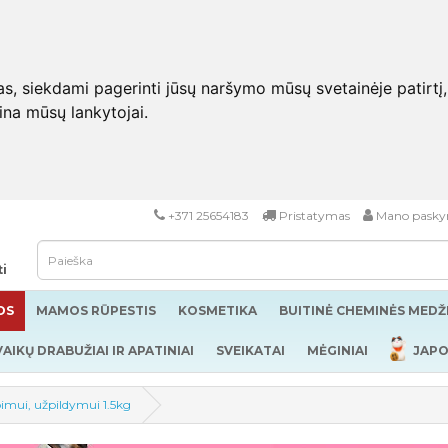
 siekdami pagerinti jūsų naršymo mūsų svetainėje patirtį, pa
eina mūsų lankytojai.
+371 25654183
Pristatymas
Mano pasky
ti
OS
MAMOS RŪPESTIS
KOSMETIKA
BUITINĖ CHEMINĖS MED
VAIKŲ DRABUŽIAI IR APATINIAI
SVEIKATAI
MĖGINIAI
JAPO
lbimui, užpildymui 1.5kg