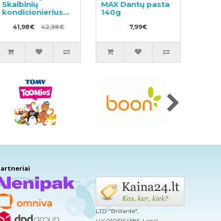
Skalbinių
MAX Dantų pasta
kondicionierius
140g
600ml + užpildas
840ml
41,98€
42,98€
7,99€
artneriai
LTD "Brillante",
LV40103164585, Legal