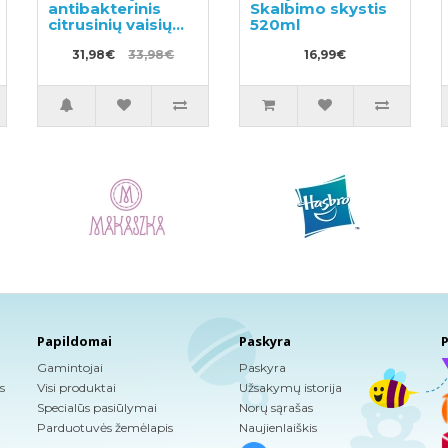
antibakterinis
Skalbimo skystis
citrusinių vaisių
520ml
kvapo rankų
muilas 500ml +
31,98€
33,98€
16,99€
užpildas 450ml
Papildomai
Paskyra
P
Gamintojai
Paskyra
s
Visi produktai
Užsakymų istorija
Specialūs pasiūlymai
Norų sąrašas
Parduotuvės žemėlapis
Naujienlaiškis