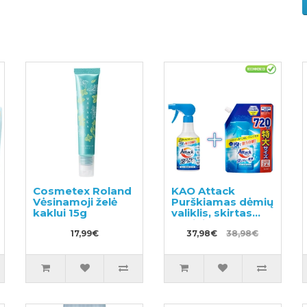
Cosmetex Roland
KAO Attack
Vėsinamoji želė
Purškiamas dėmių
kaklui 15g
valiklis, skirtas
audiniams
17,99€
apdoroti prieš
37,98€
38,98€
skalbimą 300ml +
užpildas 720ml