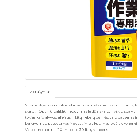
Aprašymas
Stiprus skystas skalbiklis, skirtas labai nešvariems sportiniams,
skalbti.
Optinių baliklių nebuvimas leidžia skalbti ryškių spalvų
tokias kaip alyvos, aliejaus ir kitų riebalų dėmės, taip pat senas i
Lengvumas, patogumas ir dozavimo tikslumas leidžia ekonomi
Vartojimo norma: 20 ml. gelio 30 litrų vandens.