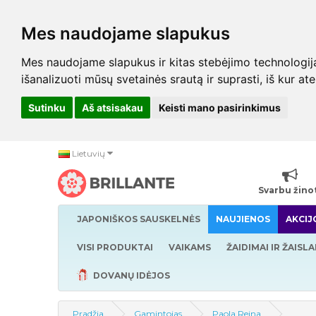
Mes naudojame slapukus
Mes naudojame slapukus ir kitas stebėjimo technologijas,
išanalizuoti mūsų svetainės srautą ir suprasti, iš kur at
Sutinku
Aš atsisakau
Keisti mano pasirinkimus
Lietuvių
Svarbu žino
JAPONIŠKOS SAUSKELNĖS
NAUJIENOS
AKCIJ
VISI PRODUKTAI
VAIKAMS
ŽAIDIMAI IR ŽAISLA
DOVANŲ IDĖJOS
Pradžia
Gamintojas
Paola Reina