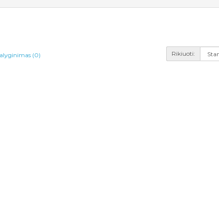
Rikiuoti:
alyginimas (0)