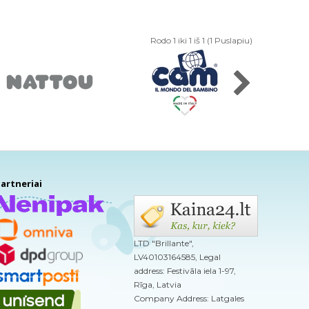
Rodo 1 iki 1 iš 1 (1 Puslapiu)
artneriai
LTD "Brillante",
LV40103164585, Legal
address: Festivāla iela 1-97,
Rīga, Latvia
Company Address: Latgales