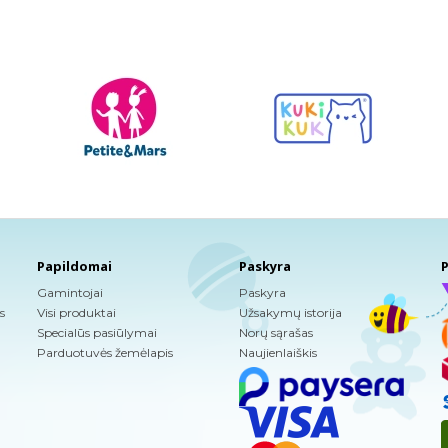
Papildomai
Paskyra
P
Gamintojai
Paskyra
s
Visi produktai
Užsakymų istorija
Specialūs pasiūlymai
Norų sąrašas
Parduotuvės žemėlapis
Naujienlaiškis