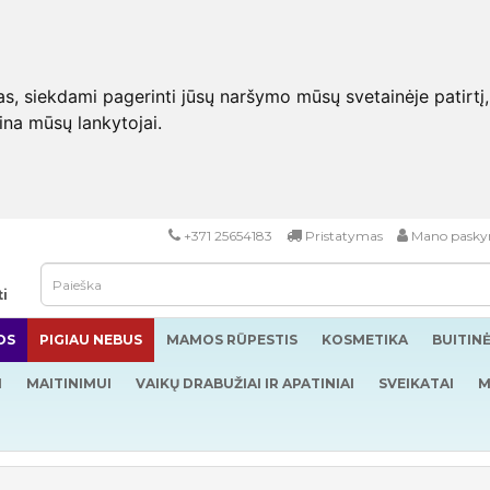
 siekdami pagerinti jūsų naršymo mūsų svetainėje patirtį, pa
eina mūsų lankytojai.
+371 25654183
Pristatymas
Mano pasky
ti
OS
PIGIAU NEBUS
MAMOS RŪPESTIS
KOSMETIKA
BUITIN
I
MAITINIMUI
VAIKŲ DRABUŽIAI IR APATINIAI
SVEIKATAI
M