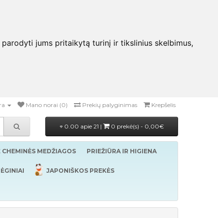
rodyti jums pritaikytą turinį ir tikslinius skelbimus,
ra
Mano norai (0)
Prekių palyginimas
Krepšelis
0.00 apie 21 |
0 prekė(s) - 0,00€
Ė CHEMINĖS MEDŽIAGOS
PRIEŽIŪRA IR HIGIENA
ĖGINIAI
JAPONIŠKOS PREKĖS