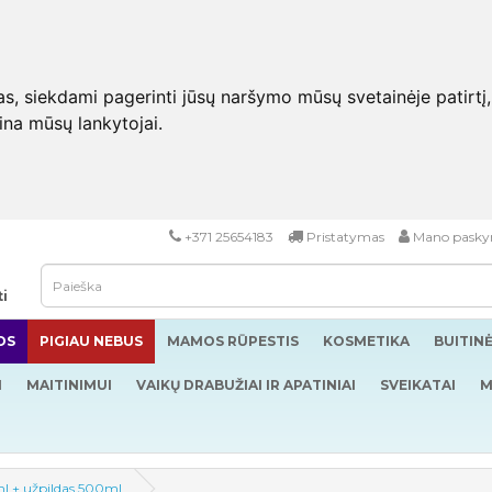
 siekdami pagerinti jūsų naršymo mūsų svetainėje patirtį, pa
eina mūsų lankytojai.
+371 25654183
Pristatymas
Mano pasky
ti
OS
PIGIAU NEBUS
MAMOS RŪPESTIS
KOSMETIKA
BUITIN
I
MAITINIMUI
VAIKŲ DRABUŽIAI IR APATINIAI
SVEIKATAI
M
0ml + užpildas 500ml