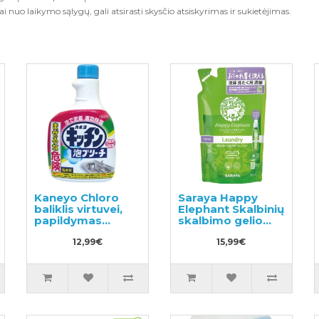
nuo laikymo sąlygų, gali atsirasti skysčio atsiskyrimas ir sukietėjimas.
Kaneyo Chloro
Saraya Happy
baliklis virtuvei,
Elephant Skalbinių
papildymas
skalbimo gelio
400ml
užpildas 540ml
12,99€
15,99€