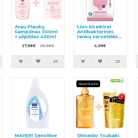
Arau Plaukų
Lion KireiKirei
šampūnas 500ml
Antibakterinės
+ užpildas 450ml
rankų servetėlės
be alkoholio 10vnt
27,98€
28,98€
4,99€
Išparduota
MAYERI Sensitive
Shiseido Tsubaki