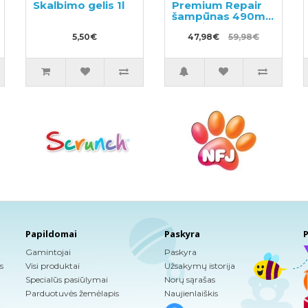
Skalbimo gelis 1l
Premium Repair
šampūnas 490ml
+ papildymas
5,50€
660ml
47,98€
59,98€
Papildomai
Paskyra
P
Gamintojai
Paskyra
s
Visi produktai
Užsakymų istorija
Specialūs pasiūlymai
Norų sąrašas
Parduotuvės žemėlapis
Naujienlaiškis