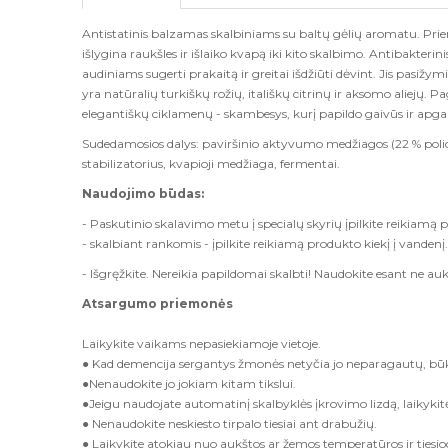
Antistatinis balzamas skalbiniams su baltų gėlių aromatu. Pri
išlygina raukšles ir išlaiko kvapą iki kito skalbimo. Antibakter
audiniams sugerti prakaitą ir greitai išdžiūti dėvint. Jis pasiž
yra natūralių turkiškų rožių, itališkų citrinų ir aksomo aliejų. Pa
elegantiškų ciklamenų - skambesys, kurį papildo gaivūs ir apga
Sudedamosios dalys: paviršinio aktyvumo medžiagos (22 % polioksia
stabilizatorius, kvapioji medžiaga, fermentai.
Naudojimo būdas:
- Paskutinio skalavimo metu į specialų skyrių įpilkite reikiamą p
- skalbiant rankomis - įpilkite reikiamą produkto kiekį į vandenį
- Išgręžkite. Nereikia papildomai skalbti! Naudokite esant ne a
Atsargumo priemonės
Laikykite vaikams nepasiekiamoje vietoje.
● Kad demencija sergantys žmonės netyčia jo neparagautų, būkit
●Nenaudokite jo jokiam kitam tikslui.
●Jeigu naudojate automatinį skalbyklės įkrovimo lizdą, laikykit
● Nenaudokite neskiesto tirpalo tiesiai ant drabužių.
● Laikykite atokiau nuo aukštos ar žemos temperatūros ir tiesiog