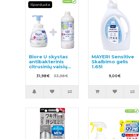
Išparduota
Biore U skystas
MAYERI Sensitive
antibakterinis
Skalbimo gelis
citrusinių vaisių
1.65l
kvapo rankų
muilas 500ml +
31,98€
33,98€
9,00€
užpildas 450ml