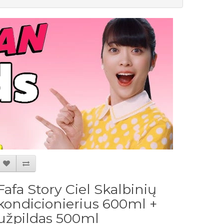
Fafa Story Ciel Skalbinių
kondicionierius 600ml +
užpildas 500ml