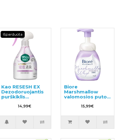
Išparduota
Kao RESESH EX
Biore
Dezodoruojantis
Marshmallow
purškiklis
valomosios putos
drabužiams ir
150ml
skalbiniams,
14,99€
15,99€
muilo kvapas
370ml