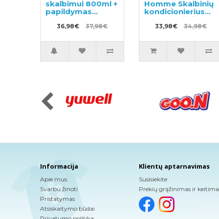
skalbimui 800ml +
Homme Skalbinių
papildymas
kondicionierius
1200ml
600ml + užpildas
36,98€
37,98€
500ml
33,98€
34,98€
Informacija
Klientų aptarnavimas
Apie mus
Susisiekite
Svarbu žinoti
Prekių grąžinimas ir keitima
Pristatymas
Atsiskaitymo būdai
Privatumo politika