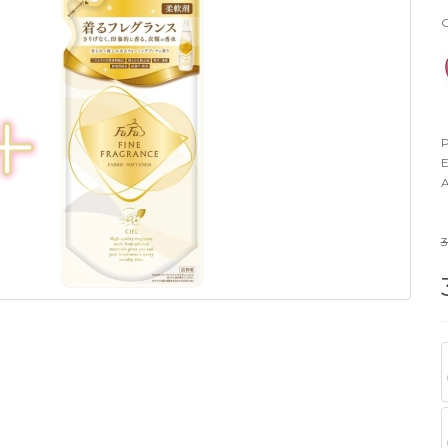
G
P
E
A
3