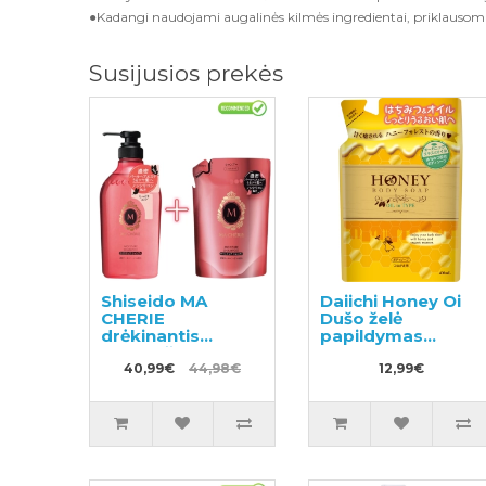
●Kadangi naudojami augalinės kilmės ingredientai, priklausomai 
Susijusios prekės
Shiseido MA
Daiichi Honey Oi
CHERIE
Dušo želė
drėkinantis
papildymas
plaukų šampūnas
400ml
su gėlių-vaisių
40,99€
44,98€
12,99€
kvapu 450ml +
papildymas
380ml