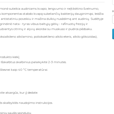
emonė suteikia audiniams kvapo, lengvumo ir neįtikėtino švelnumo,
K
inis komponentas stabdo kvapą sukeliančių bakterijų dauginimąsi, leidžia
ymi antistatiniu poveikiu ir mažina dulkių nusėdimą ant audinių. Sudėtyje
grindinė nata - tyras vėsus baltųjų gėlių - rafinuotų frezijų ir
ubiantys citrinų ir alyvų akordai su muskuso ir pudros pėdsaku.
lkileno alkilamino, polioksietileno alkilo eteris, alkilo glikozidas),
rodukto kiekį;
. Išskalbtus skalbinius palaikykite 2-3 minutes.
ukštesnei kaip 40 ºC temperatūrai.
e atsargūs, kur jį dedate.
ės skalbyklės naudojimo instrukcijos.
inių saulės spindulių.