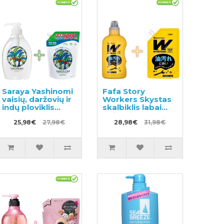
Saraya Yashinomi
Fafa Story
vaisių, daržovių ir
Workers Skystas
indų ploviklis
skalbiklis labai
500ml +
nešvariems
papildymas
25,98€
27,98€
skalbiniams ir
28,98€
31,98€
1000ml
darbo drabužiams
800ml +
užpildymui 720ml