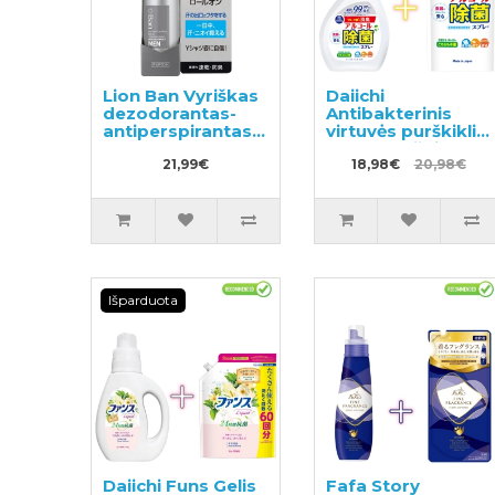
Lion Ban Vyriškas
Daiichi
dezodorantas-
Antibakterinis
antiperspirantas
virtuvės purškiklis
40ml
400ml + užpildas
21,99€
360ml
18,98€
20,98€
Išparduota
Daiichi Funs Gelis
Fafa Story