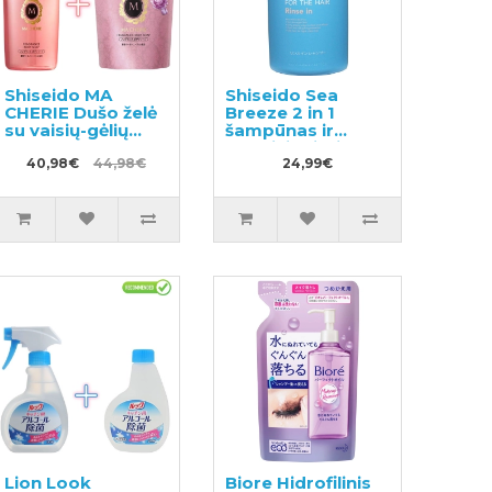
Shiseido MA
Shiseido Sea
CHERIE Dušo želė
Breeze 2 in 1
su vaisių-gėlių
šampūnas ir
kvapu 450ml +
kondicionierius
užpildas 350ml
40,98€
44,98€
nuo pleiskanų su
24,99€
mentoliu 600ml
Lion Look
Biore Hidrofilinis