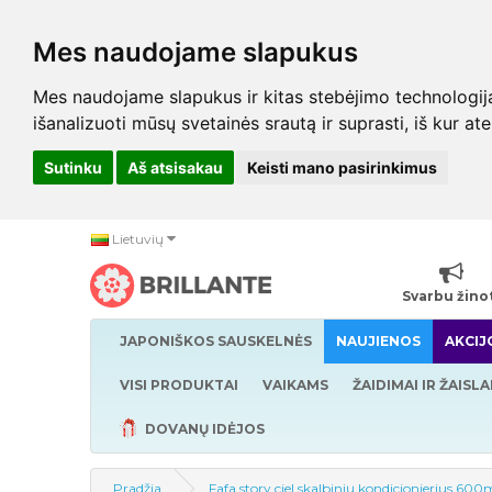
Mes naudojame slapukus
Mes naudojame slapukus ir kitas stebėjimo technologijas,
išanalizuoti mūsų svetainės srautą ir suprasti, iš kur at
Sutinku
Aš atsisakau
Keisti mano pasirinkimus
Lietuvių
Svarbu žino
JAPONIŠKOS SAUSKELNĖS
NAUJIENOS
AKCIJ
VISI PRODUKTAI
VAIKAMS
ŽAIDIMAI IR ŽAISLA
DOVANŲ IDĖJOS
Pradžia
Fafa story ciel skalbinių kondicionierius 60