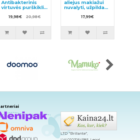
Antibakterinis
aliejus makiažui
virtuvės purškiklis
nuvalyti, užpildas
300ml +
210ml
papildymas
19,98€
20,98€
17,99€
300ml
artneriai
LTD "Brillante",
LV40103164585, Legal