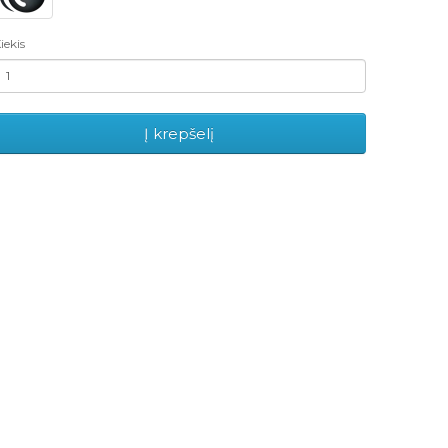
iekis
Į krepšelį