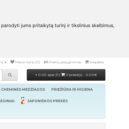
rodyti jums pritaikytą turinį ir tikslinius skelbimus,
ra
Mano norai (0)
Prekių palyginimas
Krepšelis
0.00 apie 21 |
0 prekė(s) - 0,00€
Ė CHEMINĖS MEDŽIAGOS
PRIEŽIŪRA IR HIGIENA
ĖGINIAI
JAPONIŠKOS PREKĖS