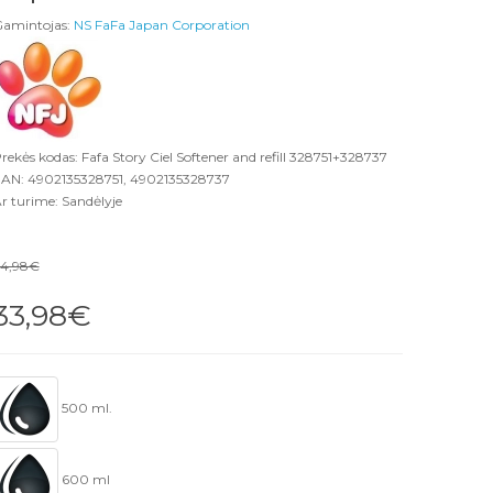
amintojas:
NS FaFa Japan Corporation
rekės kodas: Fafa Story Ciel Softener and refill 328751+328737
AN: 4902135328751, 4902135328737
r turime: Sandėlyje
4,98€
33,98€
500 ml.
600 ml