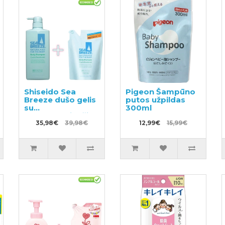
Shiseido Sea
Pigeon Šampūno
Breeze dušo gelis
putos užpildas
su
300ml
dezodoruojančiu
efektu 600ml +
35,98€
39,98€
12,99€
15,99€
užpildas 400ml