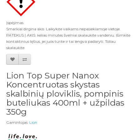
Įspėjimas
Smarkiai dirgina akis. Laikykite vaikams nepasiekiamoje vietoje.
PATEKUS Į AKIS: kelias minutes švelniai skalaukite vandeniu. Išimkite
kontaktinius lęšius, jei juos turite ir tai lengva padaryti. Toliau
skalaukite.
Lion Top Super Nanox
Koncentruotas skystas
skalbinių ploviklis, pompinis
buteliukas 400ml + užpildas
350g
Gamintojas:
Lion