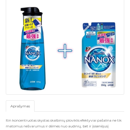
Aprašymas
Itin koncentruotas skystas skalbinių ploviklis efektyviai pašalina ne tik
matomus nešvarumus ir dėmes nuo audinių, bet ir įsisenėjusį