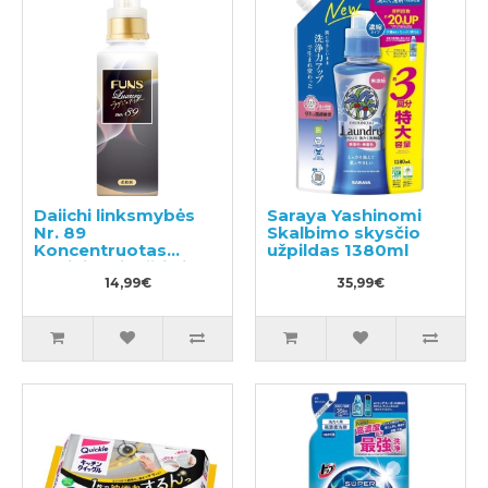
Daiichi linksmybės
Saraya Yashinomi
Nr. 89
Skalbimo skysčio
Koncentruotas
užpildas 1380ml
audinių minkštiklis
600ml
14,99€
35,99€