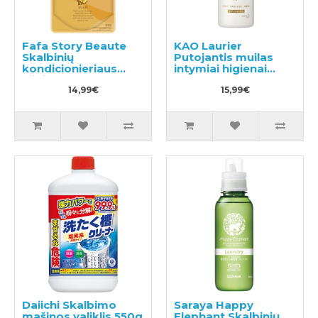
Fafa Story Beaute
KAO Laurier
Skalbinių
Putojantis muilas
kondicionieriaus
intymiai higienai
užpildas 500ml
150ml
14,99€
15,99€
Daiichi Skalbimo
Saraya Happy
mašinos valiklis 550g
Elephant Skalbinių