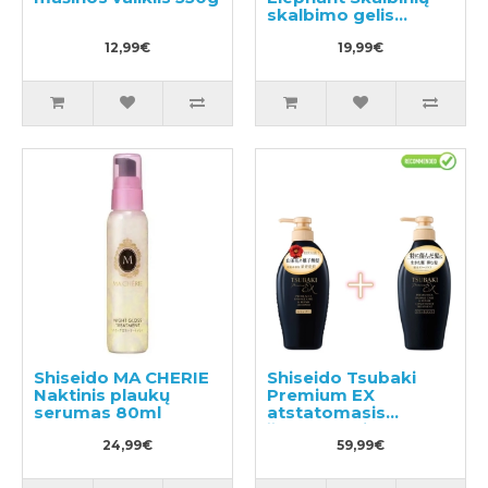
skalbimo gelis
600ml
12,99€
19,99€
Shiseido MA CHERIE
Shiseido Tsubaki
Naktinis plaukų
Premium EX
serumas 80ml
atstatomasis
šampūnas ir
24,99€
kondicionierius-
59,99€
kaukė pažeistiems
plaukams 450ml