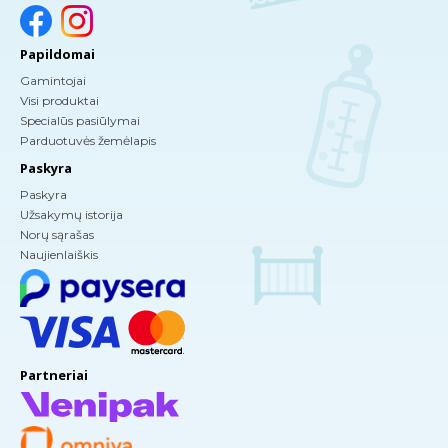
Papildomai
Gamintojai
Visi produktai
Specialūs pasiūlymai
Parduotuvės žemėlapis
Paskyra
Paskyra
Užsakymų istorija
Norų sąrašas
Naujienlaiškis
Partneriai