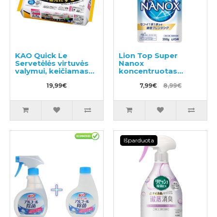
KAO Quick Le
Lion Top Super
Servetėlės virtuvės
Nanox
valymui, keičiamas
koncentruotas
blokas 24vnt
skalbimo gelis,
19,99€
užpildas 350g
7,99€
8,99€
Išparduota