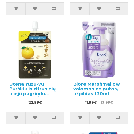
Utena Yuzu-yu
Biore Marshmallow
Purškiklis citrusinių
valomosios putos,
aliejų pagrindu
užpildas 130ml
drėkinantis ir
maitinantis plaukus,
22,99€
11,99€
13,99€
užpildas 160ml