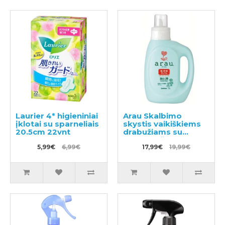
Laurier 4* higieniniai
Arau Skalbimo
įklotai su sparneliais
skystis vaikiškiems
20.5cm 22vnt
drabužiams su
pelargonijų kvapu
5,99€
6,99€
1200ml
17,99€
19,99€