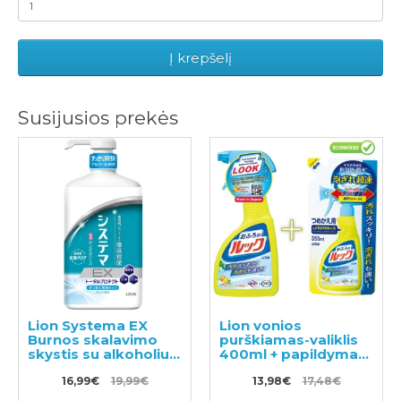
Į krepšelį
Susijusios prekės
Lion Systema EX
Lion vonios
Burnos skalavimo
purškiamas-valiklis
skystis su alkoholiu
400ml + papildymas
900ml
350ml
16,99€
19,99€
13,98€
17,48€