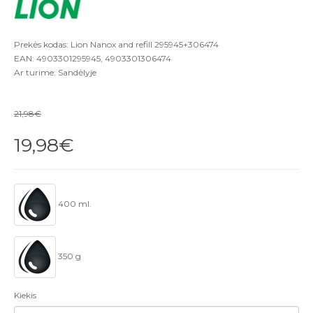
Prekės kodas: Lion Nanox and refill 295945+306474
EAN: 4903301295945, 4903301306474
Ar turime: Sandėlyje
21,98€
19,98€
400 ml.
350 g
Kiekis