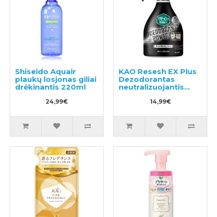
Shiseido Aquair
KAO Resesh EX Plus
plaukų losjonas giliai
Dezodorantas
drėkinantis 220ml
neutralizuojantis
nemalonų kvapą
24,99€
sportiniams ir darbo
14,99€
drabužiams 360ml