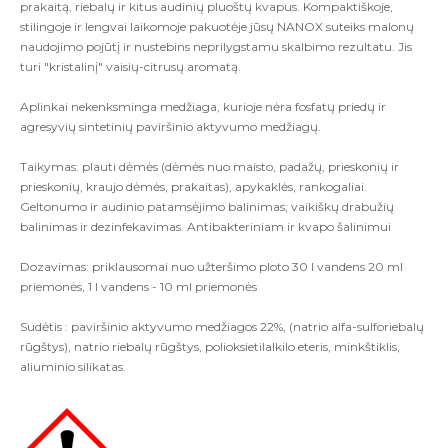
prakaitą, riebalų ir kitus audinių pluoštų kvapus. Kompaktiškoje,
stilingoje ir lengvai laikomoje pakuotėje jūsų NANOX suteiks malonų
naudojimo pojūtį ir nustebins neprilygstamu skalbimo rezultatu. Jis
turi "kristalinį" vaisių-citrusų aromatą.
Aplinkai nekenksminga medžiaga, kurioje nėra fosfatų priedų ir
agresyvių sintetinių paviršinio aktyvumo medžiagų.
Taikymas: plauti dėmės (dėmės nuo maisto, padažų, prieskonių ir
prieskonių, kraujo dėmės, prakaitas), apykaklės, rankogaliai.
Geltonumo ir audinio patamsėjimo balinimas; vaikiškų drabužių
balinimas ir dezinfekavimas. Antibakteriniam ir kvapo šalinimui
Dozavimas: priklausomai nuo užteršimo ploto 30 l vandens 20 ml
priemonės, 1 l vandens - 10 ml priemonės
Sudėtis : paviršinio aktyvumo medžiagos 22%, (natrio alfa-sulforiebalų
rūgštys), natrio riebalų rūgštys, polioksietilalkilo eteris, minkštiklis,
aliuminio silikatas.