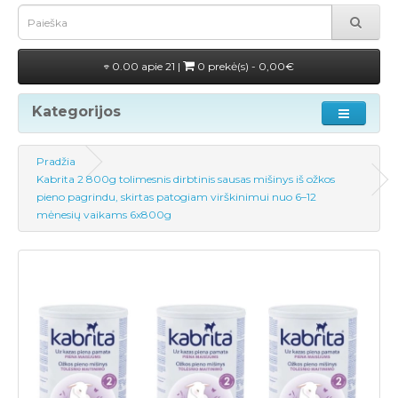
0.00 apie 21 |
0 prekė(s) - 0,00€
Kategorijos
Pradžia
Kabrita 2 800g tolimesnis dirbtinis sausas mišinys iš ožkos
pieno pagrindu, skirtas patogiam virškinimui nuo 6–12
mėnesių vaikams 6x800g