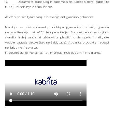
4.
U
ž
darykite
buteliuk
ą
ir
sukamaisiais
judesiais
gerai
suplakite
turin
į,
kol
mi
š
inys
visi
š
kai
i
š
tirps
.
Atid
ž
iai
perskaitykite
vis
ą
informacij
ą
ant
gaminio
pakuot
ė
s
.
Naudojimas:
prieš atidarant produktą ar jį jau atidarius, laikyti jį reikia
ne aukštesnėje nei +25° temperatūroje. Po kiekvieno naudojimo
skardinį indelį sandariai uždarykite plastikiniu dangteliu ir laikykite
vėsioje, sausoje vietoje (bet ne šaldytuve). Atidarius produktą naudoti
ne ilgiau nei
4 savaites.
Produkto galiojimo laikas – 24 mėnesiai nuo pagaminimo dienos
.