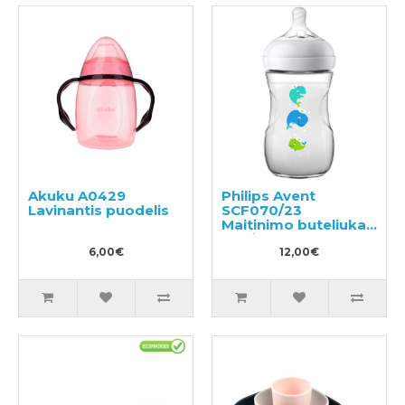
Akuku A0429
Philips Avent
Lavinantis puodelis
SCF070/23
Maitinimo buteliukas
1+mėn., 260ml
6,00€
12,00€