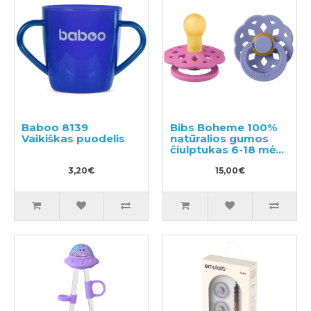
Baboo 8139
Bibs Boheme 100%
Vaikiškas puodelis
natūralios gumos
čiulptukas 6-18 mėn.
(2 vnt.)
3,20€
15,00€