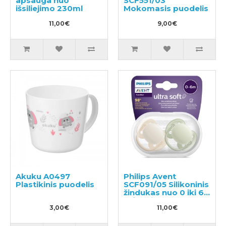
apsauga nuo
SCF551/03
išsiliejimo 230ml
Mokomasis puodelis
11,00€
9,00€
Akuku A0497
Philips Avent
Plastikinis puodelis
SCF091/05 Silikoninis
žindukas nuo 0 iki 6
mėnesių, 2vnt
3,00€
11,00€