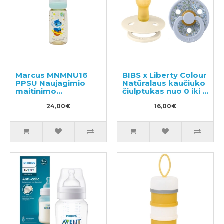
Marcus MNMNU16
BIBS x Liberty Colour
PPSU Naujagimio
Natūralaus kaučiuko
maitinimo
čiulptukas nuo 0 iki 6
buteliukas, 300 ml
mėnesių 2vnt
24,00€
16,00€