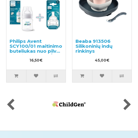
Philips Avent
Beaba 913506
SCY100/01 maitinimo
Silikoninių indų
buteliukas nuo pilvo
rinkinys
dieglių + SCY762/02
Silikoninis žindukas
16,50€
45,00€
nuo pilvo dieglių