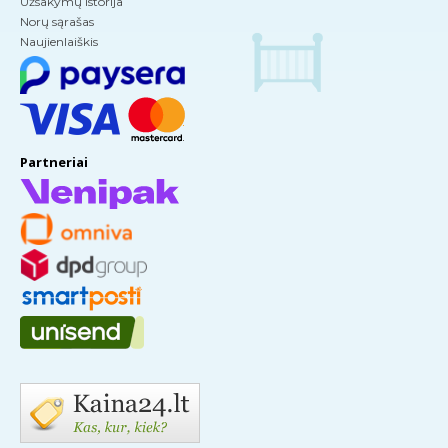
Užsakymų istorija
Norų sąrašas
Naujienlaiškis
Partneriai