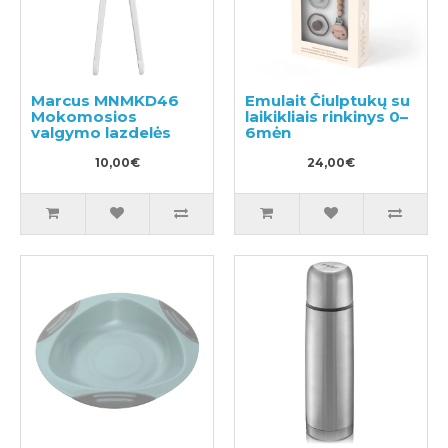
Marcus MNMKD46
Emulait Čiulptukų su
Mokomosios
laikikliais rinkinys 0–
valgymo lazdelės
6mėn
10,00€
24,00€