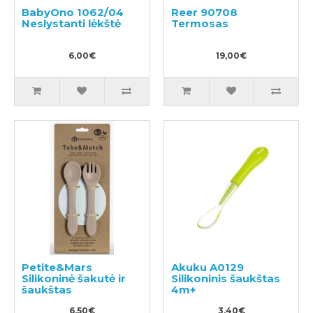
BabyOno 1062/04
Reer 90708
Neslystanti lėkštė
Termosas
6,00€
19,00€
Petite&Mars
Akuku A0129
Silikoninė šakutė ir
Silikoninis šaukštas
šaukštas
4m+
6,50€
3,40€