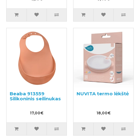
Beaba 913559
NUVITA termo lėkštė
Silikoninis seilinukas
17,00€
18,00€