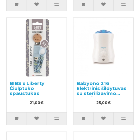
BIBS x Liberty
Babyono 216
Čiulptuko
Elektrinis šildytuvas
spaustukas
su sterilizavimo
funkcija
21,00€
25,00€