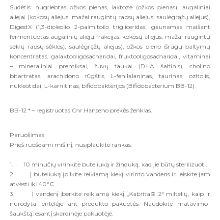
Sudėtis:
n
ugriebtas ožkos pienas, laktozė (ožkos pienas), augaliniai
aliejai (kokosų aliejus, mažai raugintų rapsų aliejus, saulėgrąžų aliejus),
DigestX (1,3-dioleolio 2-palmitoilo trigliceridas, gaunamas maišant
fermentuotas augalinių aliejų frakcijas: kokosų aliejus, mažai raugintų
sėklų rapsų sėklos), saulėgrąžų aliejus), ožkos pieno išrūgų baltymų
koncentratas, galaktooligosacharidai, fruktooligosacharidai, vitaminai
– mineraliniai premiksai, žuvų taukai (DHA šaltinis), cholino
bitartratas, arachidono rūgštis, L-fenilalaninas, taurinas, ozitolis,
nukleotidai, L-karnitinas, bifidobakterijos (Bifidobacterium BB-12).
BB-12 *
–
registruotas Chr.Hanseno prekės ženklas.
P
aruošimas:
Prieš ruošdami mišinį, nusiplaukite rankas.
1.
10 minučių virinkite buteliuką ir žinduką, kad jie
būtų sterilizuoti.
2.
Į
buteliuk
ą į
pilkite
reikiam
ą
kiek
į
virinto
vandens
ir
leiskite
jam
atv
ė
sti
iki
40°
C
.
3.
Į vandenį į
berkite
reikiamą kiekį „Kabrita® 2“ miltelių, kaip
ir
nurodyta lentelėje ant produkto pakuotės. Naudokite matavimo
šaukštą
, esantį skardinėje pakuotėje
.