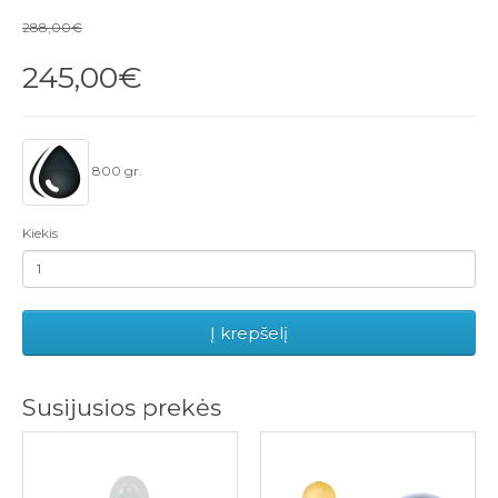
288,00€
245,00€
800 gr.
Kiekis
Į krepšelį
Susijusios prekės