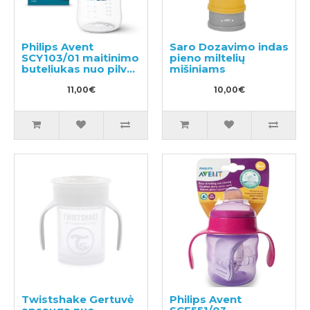
Philips Avent
Saro Dozavimo indas
SCY103/01 maitinimo
pieno miltelių
buteliukas nuo pilvo
mišiniams
dieglių
11,00€
10,00€
Twistshake Gertuvė
Philips Avent