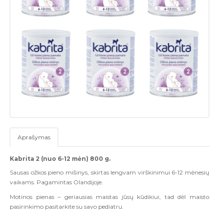
Aprašymas
Kabrita 2 (
nuo
6-12
mėn
) 800
g
.
Sausas ožkos pieno mišinys, skirtas lengvam virškinimui 6-12 mėnesių
vaikams. Pagamintas Olandijoje.
Motinos pienas – geriausias maistas jūsų kūdikiui, tad dėl maisto
pasirinkimo pasitarkite su savo pediatru.