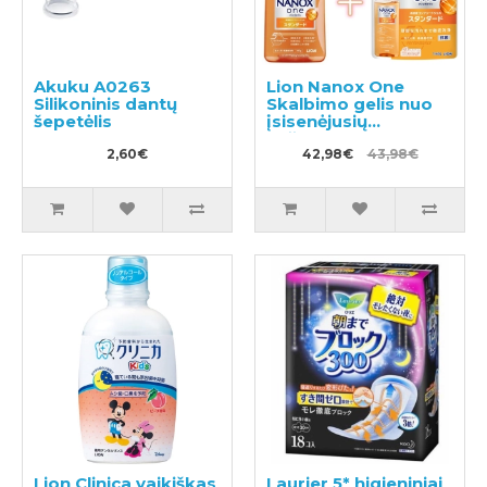
Akuku A0263
Lion Nanox One
Silikoninis dantų
Skalbimo gelis nuo
šepetėlis
įsisenėjusių
nešvarumų 380g +
2,60€
užpildas 1160g
42,98€
43,98€
Lion Clinica vaikiškas
Laurier 5* higieniniai