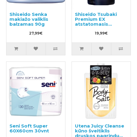
Shiseido Senka
Shiseido Tsubaki
makiažo valiklis
Premium EX
balzamas 90g
atstatomasis
šampūnas
27,99€
pažeistiems
19,99€
plaukams, užpildas
300ml
Seni Soft Super
Utena Juicy Cleanse
60X60cm 30vnt
kūno šveitiklis
druskos pagrindu