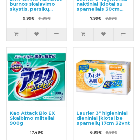
burnos skalavimo
naktiniai įklotai su
skystis, persikų
sparneliais 30cm
skonio 250ml
18vnt
9,99€
11,99€
7,99€
9,99€
Kao Attack Bio EX
Laurier 3* higieniniai
Skalbimo milteliai
dieniniai įklotai be
900g
sparnelių 17cm 32vnt
17,49€
6,99€
9,99€