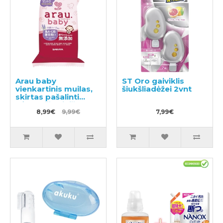
Arau baby
ST Oro gaiviklis
vienkartinis muilas,
šiukšliadėžei 2vnt
skirtas pašalinti
dėmes iš vaikiškų
audeklų, 110g
8,99€
9,99€
7,99€