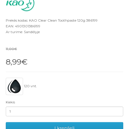
Prekės kodas: KAO Clear Clean Toothpaste 120g 386199
EAN: 4901301386199
Ar turime: Sandėlyje
11,00€
8,99€
120 vnt.
Kiekis
Į krepšelį