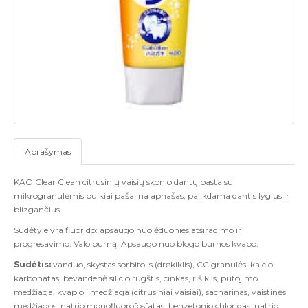
Aprašymas
KAO Clear Clean citrusinių vaisių skonio dantų pasta su
mikrogranulėmis puikiai pašalina apnašas, palikdama dantis lygius ir
blizgančius.
Sudėtyje yra fluorido: apsaugo nuo ėduonies atsiradimo ir
progresavimo. Valo burną. Apsaugo nuo blogo burnos kvapo.
Sudėtis:
vanduo, skystas sorbitolis (drėkiklis), CC granulės, kalcio
karbonatas, bevandenė silicio rūgštis, cinkas, rišiklis, putojimo
medžiaga, kvapioji medžiaga (citrusiniai vaisiai), sacharinas, vaistinės
medžiagos: natrio monofluorofosfatas, benzetonio chloridas, natrio