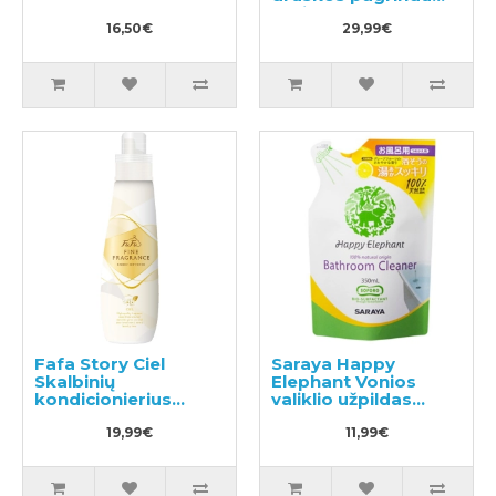
greipfruto aromatas
16,50€
300g
29,99€
Fafa Story Ciel
Saraya Happy
Skalbinių
Elephant Vonios
kondicionierius
valiklio užpildas
600ml
350ml
19,99€
11,99€