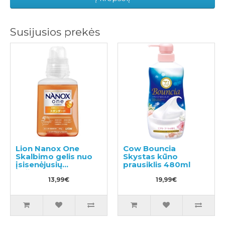
Susijusios prekės
Lion Nanox One
Cow Bouncia
Skalbimo gelis nuo
Skystas kūno
įsisenėjusių
prausiklis 480ml
nešvarumų 380g
13,99€
19,99€