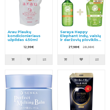
Arau Plaukų
Saraya Happy
kondicionieriaus
Elephant Indų, vaisių
užpildas 450ml
ir daržovių ploviklis
300ml + užpildas
12,99€
500ml
27,98€
28,98€