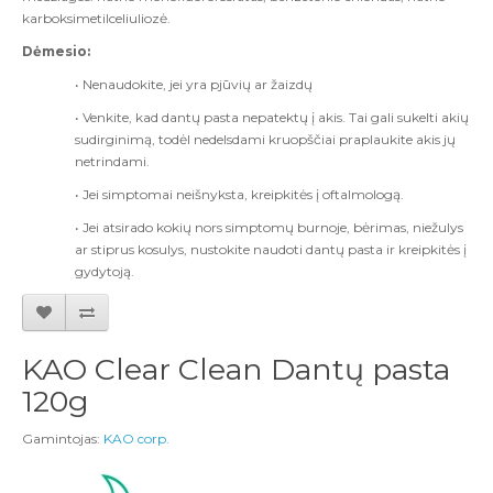
karboksimetilceliuliozė.
Dėmesio:
• Nenaudokite, jei yra pjūvių ar žaizdų
• Venkite, kad dantų pasta nepatektų į akis. Tai gali sukelti akių
sudirginimą, todėl nedelsdami kruopščiai praplaukite akis jų
netrindami.
• Jei simptomai neišnyksta, kreipkitės į oftalmologą.
• Jei atsirado kokių nors simptomų burnoje, bėrimas, niežulys
ar stiprus kosulys, nustokite naudoti dantų pasta ir kreipkitės į
gydytoją.
KAO Clear Clean Dantų pasta
120g
Gamintojas:
KAO corp.