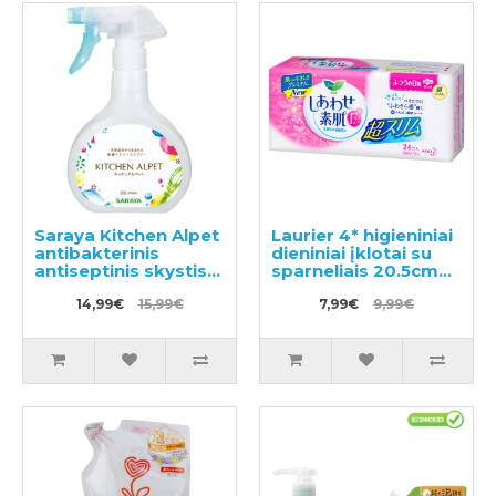
Saraya Kitchen Alpet
Laurier 4* higieniniai
antibakterinis
dieniniai įklotai su
antiseptinis skystis
sparneliais 20.5cm
rankų odai 400ml
24vnt
14,99€
15,99€
7,99€
9,99€