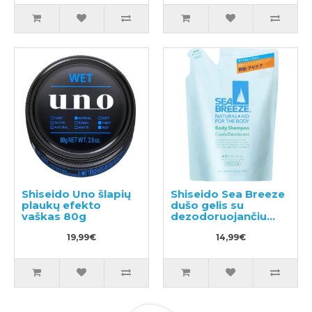
Shiseido Uno šlapių
Shiseido Sea Breeze
plaukų efekto
dušo gelis su
vaškas 80g
dezodoruojančiu
efektu, užpildas
19,99€
400ml
14,99€