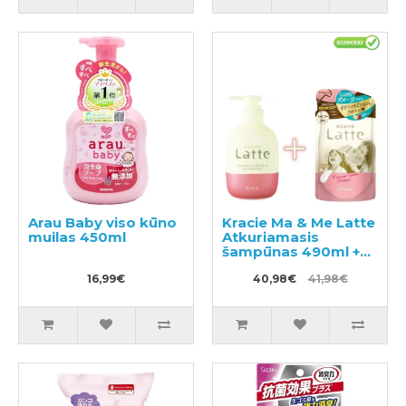
Arau Baby viso kūno
Kracie Ma & Me Latte
muilas 450ml
Atkuriamasis
šampūnas 490ml +
papildymas 360ml
16,99€
40,98€
41,98€