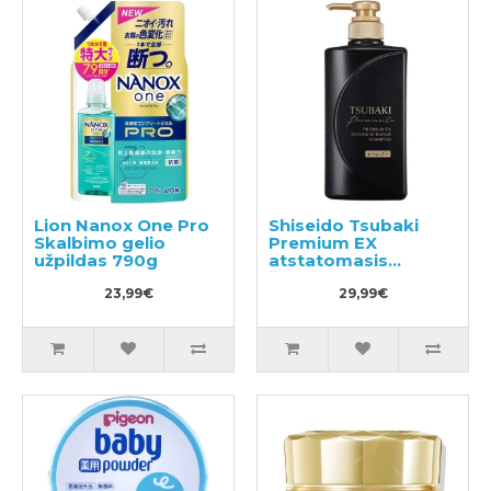
Lion Nanox One Pro
Shiseido Tsubaki
Skalbimo gelio
Premium EX
užpildas 790g
atstatomasis
šampūnas
23,99€
pažeistiems
29,99€
plaukams 490ml