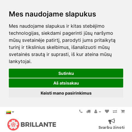
Mes naudojame slapukus
Mes naudojame slapukus ir kitas stebėjimo
technologijas, siekdami pagerinti jūsų naršymo
mūsų svetainėje patirtį, parodyti jums pritaikytą
turinį ir tikslinius skelbimus, išanalizuoti mūsų
svetainės srautą ir suprasti, iš kur ateina mūsų
lankytojai.
Sutinku
Aš atsisakau
Keisti mano pasirinkimus
Svarbu žinoti