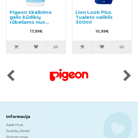
Pigeon Skalbimo
Lion Look Plus
gelis kūdikių
Tualeto valiklis
rūbeliams nuo
300ml
gimimo 600ml
17,99€
10,99€
Informacija
Apie mus
Svarbu žinoti
Pristatymas