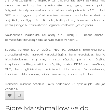
yra priešuždegiminių ingredientų. Dozatoriaus dėka pakanka vos
vieno paspaudimo, kad gautumėte daug gėlių kvapo putų.
Mėgaukitės valymu švelniomis ir minkštomis putomis. KAO unikali
SPT technologija kruopščiai pašalina nešvarumus ir tinkamai drėkina
odą. Putų sudėtyje nėra alkoholio, todėl putas galima naudoti net ir
paakių srityje. Putos skirtos spuoguotai veido odai, jos valymui.
Naudojimas: naudokite reikiamą putų kiekį (1-2 paspaudimus),
pamasažuokite veidą, tada jas nuplaukite vandeniu.
Sudėtis: vanduo, lauro rūgštis, PEG-150, sorbitolis, propilenglikolis,
dipropilenglikolis, lauret-6 karboksirūgštis, kalio hidroksidas, laurilo
hidroksisultanas, argininas, miristo rūgštis, palmitino rūgštis,
kvapiosios medžiagos, etidrono rūgštis, dinatrio EDTA, o-cimen-5-olis,
BHT, kalio glicirizatas, cetildimetilbutilo eteris, fenoksietanolis,
butilfenilmetilpropionas, heksilo cinamalas, limonenas, linalolis.
Dėmesio: putoms patekus į akis, nedelsiant kruopščiai plaukite jas
vandeniu.
Biore Marshmallow veido