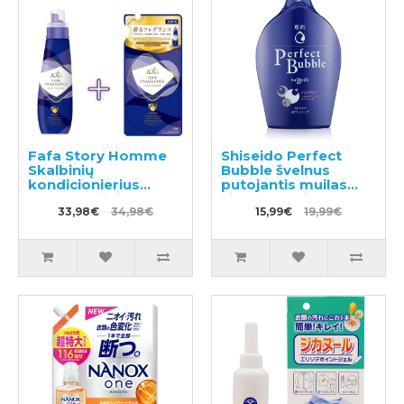
Fafa Story Homme
Shiseido Perfect
Skalbinių
Bubble švelnus
kondicionierius
putojantis muilas
600ml + užpildas
visam kūnui 500ml
500ml
33,98€
34,98€
15,99€
19,99€