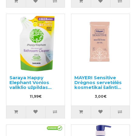
Saraya Happy
MAYERI Sensitive
Elephant Vonios
Drėgnos servetėlės
valiklio užpildas
kosmetikai šalinti
350ml
25vnt
11,99€
3,00€