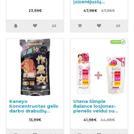
įsisenėjusių
nešvarumų 640g +
23,99€
užpildas 1160g
47,98€
47,98€
Kaneyo
Utena Simple
Koncentruotas gelis
Balance losjonas-
darbo drabužių
pienelis veidui su
skalbimui, užpildas
kolagenu 220ml +
450ml
15,99€
užpildu 200ml
41,98€
44,98€