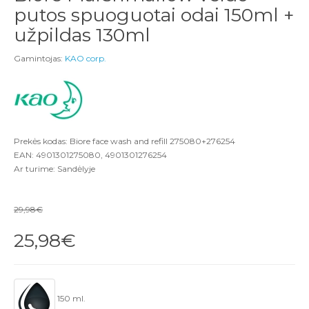
putos spuoguotai odai 150ml +
užpildas 130ml
Gamintojas:
KAO corp.
Prekės kodas: Biore face wash and refill 275080+276254
EAN: 4901301275080, 4901301276254
Ar turime: Sandėlyje
29,98€
25,98€
150 ml.