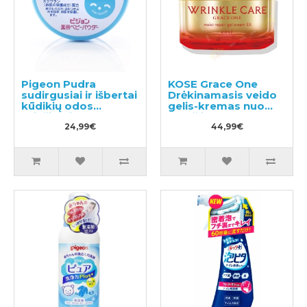
Pigeon Pudra
KOSE Grace One
sudirgusiai ir išbertai
Drėkinamasis veido
kūdikių odos
gelis-kremas nuo
priežiūrai 150g
raukšlių 100g
24,99€
44,99€