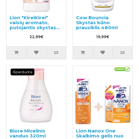
Lion "KireiKirei"
Cow Bouncia
vaisių aromato,
Skystas kūno
putojantis skystas
prausiklis 480ml
muilas papildymas
800ml
22,99€
19,99€
Išparduota
Biore Micelinis
Lion Nanox One
vanduo 320ml
Skalbimo gelis nuo