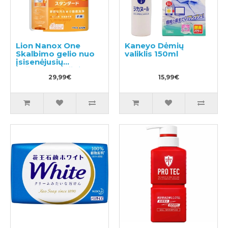
Lion Nanox One
Kaneyo Dėmių
Skalbimo gelio nuo
valiklis 150ml
įsisenėjusių
nešvarumų užpildas
1160g
29,99€
15,99€