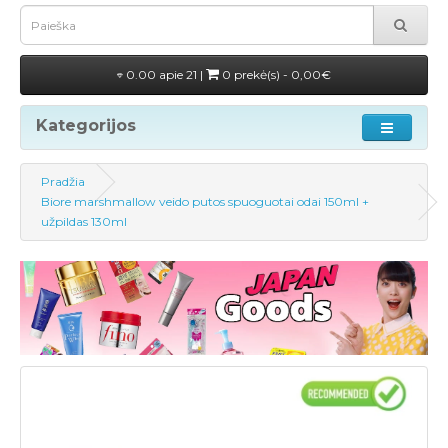
0.00 apie 21 |
0 prekė(s) - 0,00€
Kategorijos
Pradžia
Biore marshmallow veido putos spuoguotai odai 150ml +
užpildas 130ml