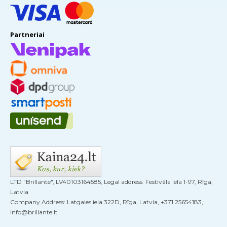
Partneriai
LTD "Brillante", LV40103164585, Legal address: Festivāla iela 1-97, Rīga,
Latvia
Company Address: Latgales iela 322D, Rīga, Latvia, +371 25654183,
info@brillante.lt