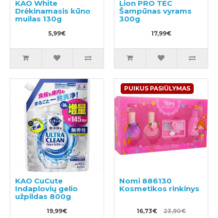
KAO White
Lion PRO TEC
Drėkinamasis kūno
Šampūnas vyrams
muilas 130g
300g
5,99€
17,99€
PUIKUS PASIŪLYMAS
KAO CuCute
Nomi 886130
Indaplovių gelio
Kosmetikos rinkinys
užpildas 800g
19,99€
16,73€
23,90€