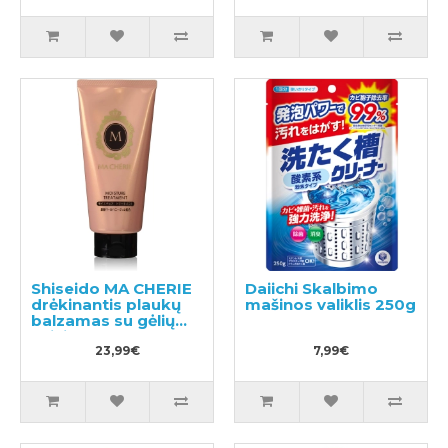
Shiseido MA CHERIE
Daiichi Skalbimo
drėkinantis plaukų
mašinos valiklis 250g
balzamas su gėlių
vaisių kvapu 180g
23,99€
7,99€