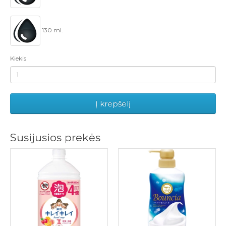
130 ml.
Kiekis
Į krepšelį
Susijusios prekės