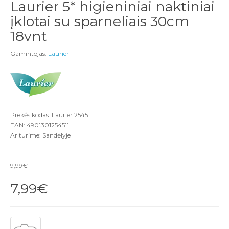
Laurier 5* higieniniai naktiniai
įklotai su sparneliais 30cm
18vnt
Gamintojas:
Laurier
Prekės kodas: Laurier 254511
EAN: 4901301254511
Ar turime: Sandėlyje
9,99€
7,99€