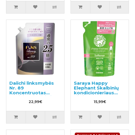
Daiichi linksmybės
Saraya Happy
Nr. 89
Elephant Skalbinių
Koncentruotas
kondicionieriaus
audinių minkštiklis,
užpildas 540ml
užpildymui 1200ml
22,99€
15,99€