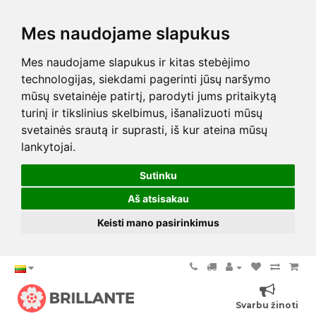
Mes naudojame slapukus
Mes naudojame slapukus ir kitas stebėjimo
technologijas, siekdami pagerinti jūsų naršymo
mūsų svetainėje patirtį, parodyti jums pritaikytą
turinį ir tikslinius skelbimus, išanalizuoti mūsų
svetainės srautą ir suprasti, iš kur ateina mūsų
lankytojai.
Sutinku
Aš atsisakau
Keisti mano pasirinkimus
Svarbu žinoti