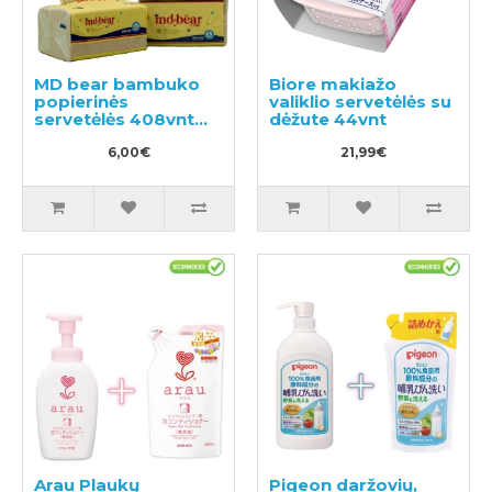
MD bear bambuko
Biore makiažo
popierinės
valiklio servetėlės su
servetėlės 408vnt
dėžute 44vnt
(3x136)
6,00€
21,99€
Arau Plaukų
Pigeon daržovių,