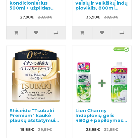
kondicionierius
vaisių ir vaikiškų indų
500ml + užpildas
ploviklis, 800ml
450ml
dozatorius +
27,98€
28,98€
papildymas 700ml
33,98€
39,98€
Shiseido "Tsubaki
Lion Charmy
Premium" kaukė
Indaplovių gelis
plaukų atstatymui
480g + papildymas
180g
840g
19,88€
29,99€
25,98€
32,98€