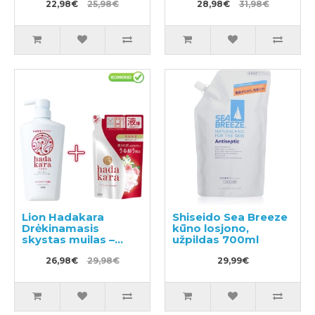
22,98€
25,98€
kvapu 500ml +
28,98€
31,98€
užpildas 800ml
Lion Hadakara
Shiseido Sea Breeze
Drėkinamasis
kūno losjono,
skystas muilas –
užpildas 700ml
skystas kūno muilas-
gelis su gėlių kvapu
26,98€
29,98€
29,99€
500ml + užpildas
360ml