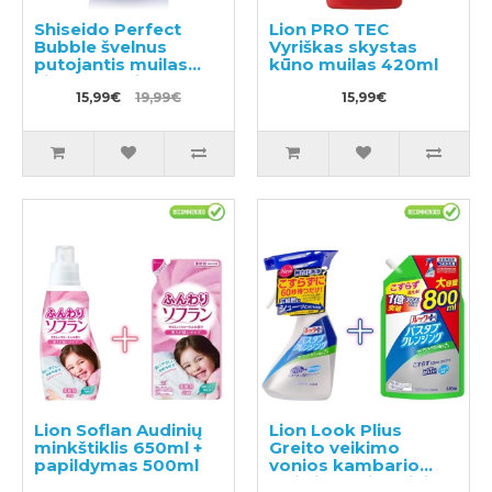
Shiseido Perfect
Lion PRO TEC
Bubble švelnus
Vyriškas skystas
putojantis muilas
kūno muilas 420ml
visam kūnui 500ml
15,99€
19,99€
15,99€
Lion Soflan Audinių
Lion Look Plius
minkštiklis 650ml +
Greito veikimo
papildymas 500ml
vonios kambario
valiklis su citrusiniu