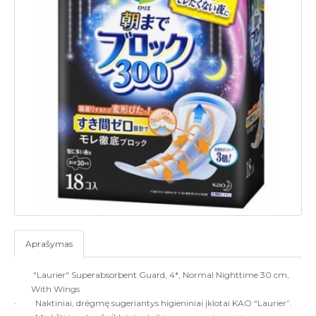
Aprašymas
"Laurier" Superabsorbent Guard, 4*, Normal Nighttime 30 cm,
With Wings
·
Naktiniai,
drėgmę sugeriantys higieniniai įklotai KAO “Laurier”.