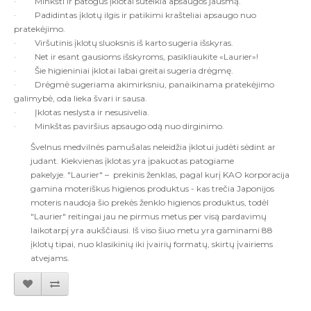
·
Minkšti ir patogūs įklotai suteikia apsaugos jausmą.
·
Padidintas įklotų ilgis ir patikimi krašteliai apsaugo nuo
pratekėjimo.
·
Viršutinis įklotų sluoksnis iš karto sugeria išskyras.
·
Net ir esant gausioms išskyroms, pasikliaukite «Laurier»!
·
Šie h
igieniniai įklotai
labai greitai sugeria drėgmę.
·
Drėgmė sugeriama akimirksniu, panaikinama pratekėjimo
galimybė, oda lieka švari ir sausa.
·
Įklotas neslysta ir nesusivelia.
·
Minkštas paviršius apsaugo odą nuo dirginimo.
Švelnus medvilnės pamušalas neleidžia įklotui judėti sėdint ar
judant. Kiekvienas įklotas yra įpakuotas patogiame
pakelyje.
"Laurier" – prekinis ženklas, pagal kurį KAO korporacija
gamina moteriškus higienos produktus - kas trečia Japonijos
moteris naudoja šio prekės ženklo higienos produktus, todėl
"Laurier" reitingai jau ne pirmus metus per visą pardavimų
laikotarpį yra aukščiausi. Iš viso šiuo metu yra gaminami 88
įklotų tipai, nuo klasikinių iki įvairių formatų, skirtų įvairiems
atvejams.