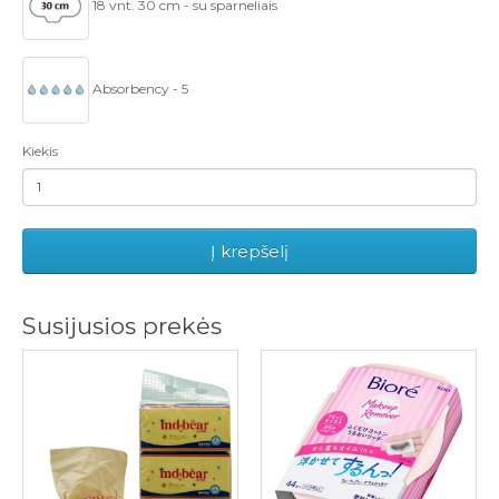
18 vnt. 30 cm - su sparneliais
Absorbency - 5
Kiekis
Į krepšelį
Susijusios prekės