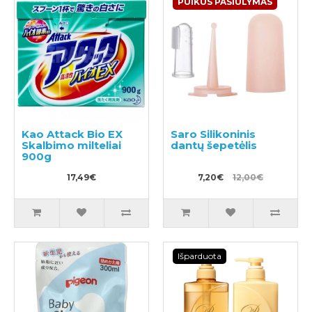
PUIKUS PASIŪLYMAS
Kao Attack Bio EX
Saro Silikoninis
Skalbimo milteliai
dantų šepetėlis
900g
17,49€
7,20€
12,00€
Išparduota