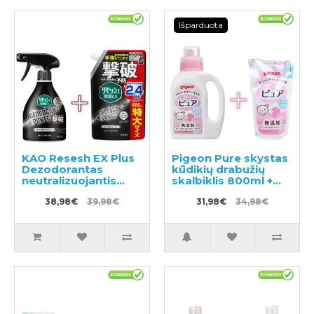
Išparduota
KAO Resesh EX Plus
Pigeon Pure skystas
Dezodorantas
kūdikių drabužių
neutralizuojantis
skalbiklis 800ml +
nemalonų kvapą
užpildas 720ml
sportiniams ir darbo
38,98€
39,98€
31,98€
34,98€
drabužiams 360ml +
užpildas 680ml