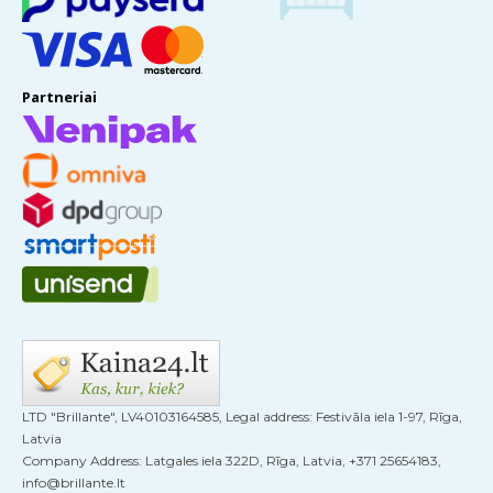
Partneriai
LTD "Brillante", LV40103164585, Legal address: Festivāla iela 1-97, Rīga,
Latvia
Company Address: Latgales iela 322D, Rīga, Latvia, +371 25654183,
info@brillante.lt