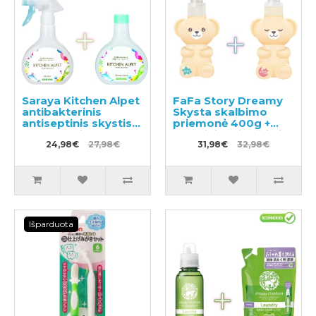
Saraya Kitchen Alpet
FaFa Story Dreamy
antibakterinis
Skysta skalbimo
antiseptinis skystis
priemonė 400g +
rankų odai 400ml +
Skalbinių minkštiklis
papildymas 400ml
24,98€
27,98€
450g
31,98€
32,98€
Išparduota