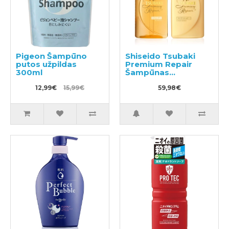
Pigeon Šampūno
Shiseido Tsubaki
putos užpildas
Premium Repair
300ml
Šampūnas
490ml+plaukų
12,99€
15,99€
kondicionierius
59,98€
490ml