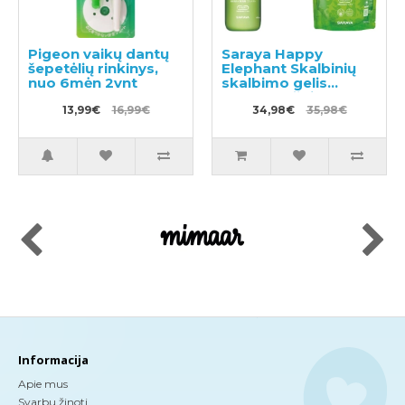
Pigeon vaikų dantų
Saraya Happy
šepetėlių rinkinys,
Elephant Skalbinių
nuo 6mėn 2vnt
skalbimo gelis
600ml + užpildas
13,99€
16,99€
540ml
34,98€
35,98€
Informacija
Apie mus
Svarbu žinoti