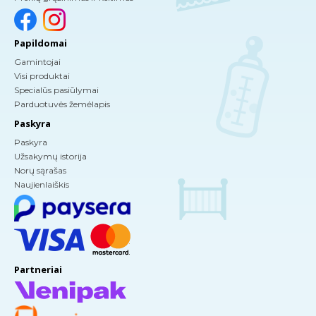
Papildomai
Gamintojai
Visi produktai
Specialūs pasiūlymai
Parduotuvės žemėlapis
Paskyra
Paskyra
Užsakymų istorija
Norų sąrašas
Naujienlaiškis
Partneriai