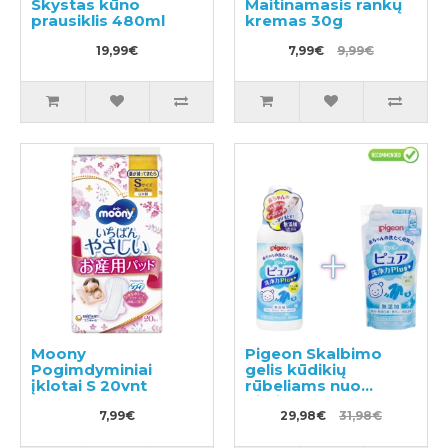
Skystas kūno
Maitinamasis rankų
prausiklis 480ml
kremas 30g
19,99€
7,99€
9,99€
Moony
Pigeon Skalbimo
Pogimdyminiai
gelis kūdikių
įklotai S 20vnt
rūbeliams nuo
gimimo 600ml +
7,99€
užpildas 500ml
29,98€
31,98€