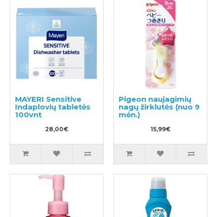
MAYERI Sensitive
Pigeon naujagimių
Indaplovių tabletės
nagų žirklutės (nuo 9
100vnt
mėn.)
28,00€
15,99€