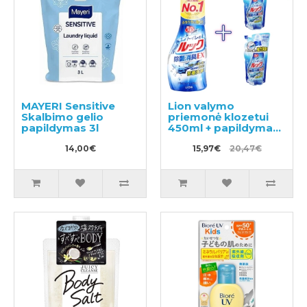
MAYERI Sensitive
Lion valymo
Skalbimo gelio
priemonė klozetui
papildymas 3l
450ml + papildymas
2vnt
14,00€
15,97€
20,47€