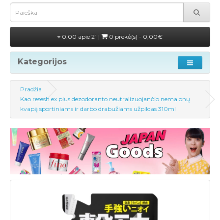
0.00 apie 21 |
0 prekė(s) - 0,00€
Kategorijos
Pradžia
Kao resesh ex plus dezodoranto neutralizuojančio nemalonų
kvapą sportiniams ir darbo drabužiams užpildas 310ml