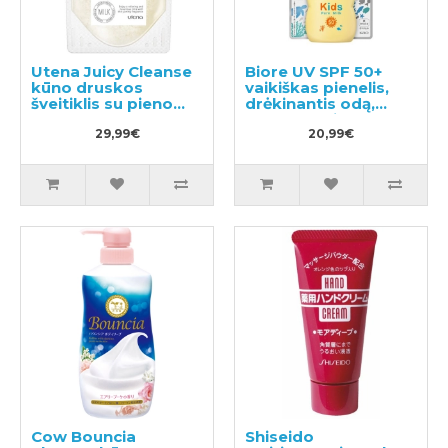
Utena Juicy Cleanse
Biore UV SPF 50+
kūno druskos
vaikiškas pienelis,
šveitiklis su pieno
drėkinantis odą,
aromatu 300g
apsaugantis nuo
29,99€
saulės spindulių,
20,99€
atsparus vandeniui
70ml
Cow Bouncia
Shiseido