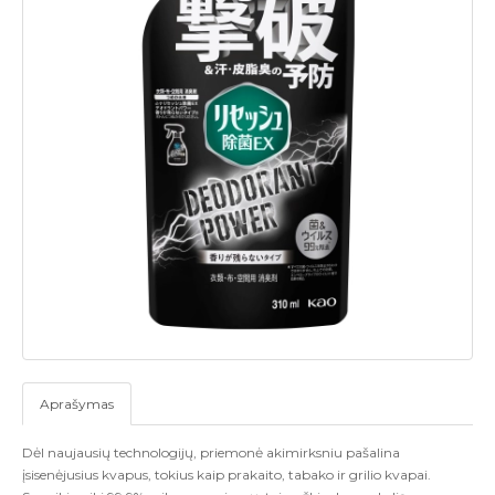
Aprašymas
Dėl naujausių technologijų, priemonė akimirksniu pašalina
įsisenėjusius kvapus, tokius kaip prakaito, tabako ir grilio kvapai.