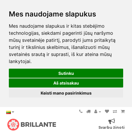
Mes naudojame slapukus
Mes naudojame slapukus ir kitas stebėjimo
technologijas, siekdami pagerinti jūsų naršymo
mūsų svetainėje patirtį, parodyti jums pritaikytą
turinį ir tikslinius skelbimus, išanalizuoti mūsų
svetainės srautą ir suprasti, iš kur ateina mūsų
lankytojai.
Sutinku
Aš atsisakau
Keisti mano pasirinkimus
Svarbu žinoti