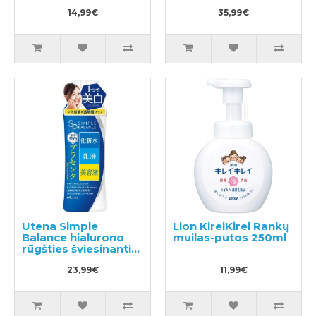
užpildas 1440ml
14,99€
35,99€
Utena Simple
Lion KireiKirei Rankų
Balance hialurono
muilas-putos 250ml
rūgšties šviesinantis
veido losjonas 220ml
23,99€
11,99€