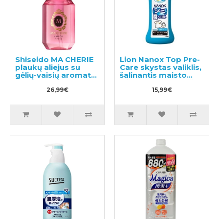
Shiseido MA CHERIE
Lion Nanox Top Pre-
plaukų aliejus su
Care skystas valiklis,
gėlių-vaisių aromatu
šalinantis maisto
60ml
dėmes ant drabužių
26,99€
160g
15,99€