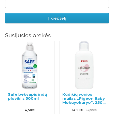
Į krepšelį
Susijusios prekės
Safe bekvapis indų
Kūdikių vonios
ploviklis 500ml
muilas „Pigeon Baby
Mokuyokuryo“, 250
ml. from 0 months
4,50€
14,99€
17,99€