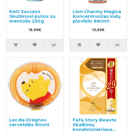
KAO Success
Lion Charmy Magica
Skutimosi putos su
Koncentruotas indų
mentoliu 250g
ploviklis 880ml
18,99€
19,99€
Lec.Be Drėgnos
Fafa Story Beaute
servetėlės 80vnt
Skalbinių
kondicionieriaus