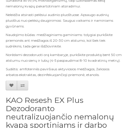
Sunaikina iki 99,9% mikroorganizmų, taip užkirsdamas kelią
nemalonių kvapų pakartotiniam atsiradimui.
Neleidžia atsirasti pelėsiui audinio pluoštuose. Apsaugo audinių
pluoštus nuo pelėsių dauginimosi. Saugus vaikams ir naminiams
gyvūnams.
Naudojimo būdas: medžiaginiams gaminiams: tolygiai purkškite
priemonės ant medžiagos iš 20-30 cm atstumo, kol šiek tiek
sudrėkins, tada gerai išdžiovinkite.
Norėdami dezodoruoti orą kambaryje, purkškite produktą bent 50 cm
atstumu nuo sienų ir lubų (4-5 paspaudimai 8-10 kvadratinių metrų).
Sudėtis: amfoterinės paviršiaus aktyviosios medžiagos, žaliosios
arbatos ekstraktas, dezinfekuojančioji priemonė, etanolis.
KAO Resesh EX Plus
Dezodoranto
neutralizuojančio nemalonų
kvapą sportiniams ir darbo