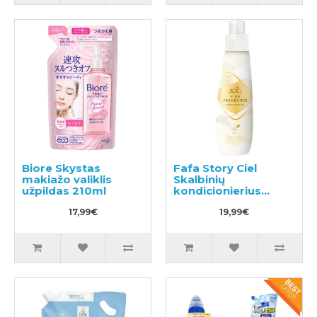
Biore Skystas
Fafa Story Ciel
makiažo valiklis
Skalbinių
užpildas 210ml
kondicionierius
600ml
17,99€
19,99€