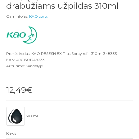
drabužiams užpildas 310ml
Gamintojas:
KAO corp.
Prekės kodas: KAO RESESH EX Plus Spray refill 310ml 348333
EAN: 4901301348333
Ar turime: Sandėlyje
12,49€
310 ml
Kiekis