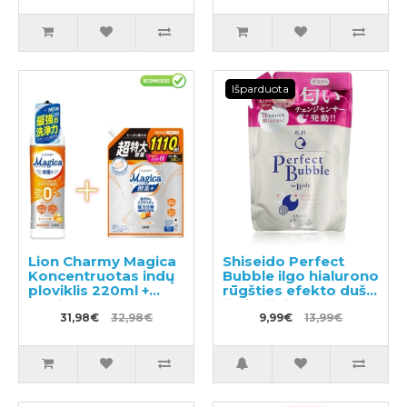
Išparduota
Lion Charmy Magica
Shiseido Perfect
Koncentruotas indų
Bubble ilgo hialurono
ploviklis 220ml +
rūgšties efekto dušo
papildymas 1110ml
želė, užpildas 350ml
31,98€
32,98€
9,99€
13,99€