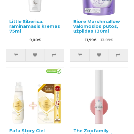
Little Siberica.
Biore Marshmallow
raminamasis kremas
valomosios putos,
75ml
užpildas 130ml
9,00€
11,99€
13,99€
Fafa Story Ciel
The Zoofamily