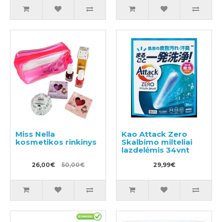
Miss Nella
Kao Attack Zero
kosmetikos rinkinys
Skalbimo milteliai
lazdelėmis 34vnt
26,00€
50,00€
29,99€