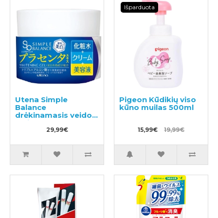
Išparduota
Utena Simple
Pigeon Kūdikių viso
Balance
kūno muilas 500ml
drėkinamasis veido
gelis 100g
29,99€
15,99€
19,99€