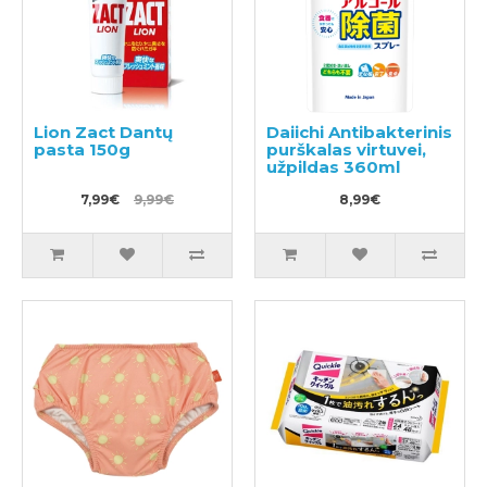
Lion Zact Dantų
Daiichi Antibakterinis
pasta 150g
purškalas virtuvei,
užpildas 360ml
7,99€
9,99€
8,99€