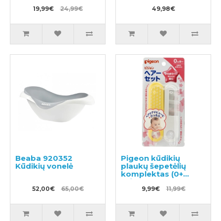
balzamas su
kondicionierius
ramunėlių aliejumi
19,99€
24,99€
450ml
49,98€
180g
Beaba 920352
Pigeon kūdikių
Kūdikių vonelė
plaukų šepetėlių
komplektas (0+
mėn.)
52,00€
65,00€
9,99€
11,99€