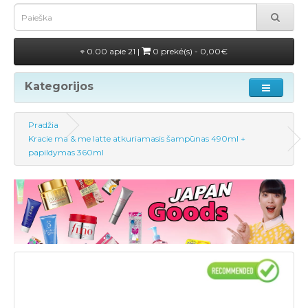
0.00 apie 21 |
0 prekė(s) - 0,00€
Kategorijos
Pradžia
Kracie ma & me latte atkuriamasis šampūnas 490ml +
papildymas 360ml