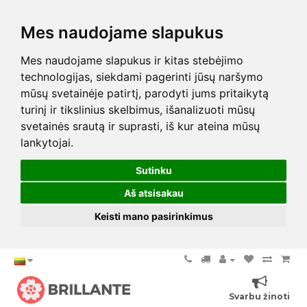
Mes naudojame slapukus
Mes naudojame slapukus ir kitas stebėjimo
technologijas, siekdami pagerinti jūsų naršymo
mūsų svetainėje patirtį, parodyti jums pritaikytą
turinį ir tikslinius skelbimus, išanalizuoti mūsų
svetainės srautą ir suprasti, iš kur ateina mūsų
lankytojai.
Sutinku
Aš atsisakau
Keisti mano pasirinkimus
Svarbu žinoti