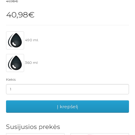
41,98€
40,98€
490 ml.
360 ml
Kiekis
Į krepšelį
Susijusios prekės