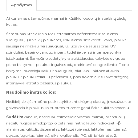
Aprašymas
Atkuriamasis šampūnas mamai ir kūdikiui obuolių ir apelsinų žiedų
kvapo.
Šampūnas Kracie Ma & Me Latte skirtas pažeistiems ir sausiems
suaugusiųjų ir vaikų plaukams, linkusiems įsielektrinti. Vaikų plaukai
sausėja ne mažiau nei suaugusiųjų, juos veikia sausas oras, UV
spinduliai, baseino vanduo ir pan., todėl jie veliasi ir tampa sunkiai
iššukuojami. Šampūno sudėtyje yra aukščiausios kokybės dvigubo
pieno baltymo – plaukus ir galvos odą drėkinančio ingrediento. Pieno
baltymai puoselėja vaikų ir suaugusių plaukus. Laktozė atkuria
plaukų ir plaukų folikulų pažeidimus, prasiskverbia ir sulaiko drėgmę,
intensyviai atstato pažeistus plaukus.
Naudojimo instrukcijos:
Nedidelį kiekį šampūno paskirstykite ant drėgnų plaukų, įmasažuokite
galvos odą ir plaukus kol suputos, tuomet gerai išskalaukite vandeniu.
Sudėtis:
vanduo, natrio lauroilmetilalaninatas, palmių branduolių
riebalų rūgštis amidopropilo betainas, natrio lauroilhidroksietil-β-
alaninatas, glikolio distearatas, laktozė (pienas), laktoferinas (pienas),
skystas jogurtas (pienas), dikalio glicerolis, PG, citricirizinatas 2,