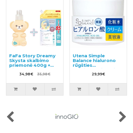
FaFa Story Dreamy
Utena Simple
Skysta skalbimo
Balance hialurono
priemonė 400g +
rūgšties
pildymas 850g
drėkinamasis gelis
34,98€
35,98€
100g
29,99€