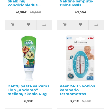
Skalbinių
Naktinė lemputė-
kondicionierius
žibintuvėlis
600ml + užpildas
840ml
41,98€
42,98€
43,00€
Dantų pasta vaikams
Reer 24113 Vonios
Lion „Kodomo“
kambario
melionų skonio 40g
termometras
6,99€
3,25€
5,00€