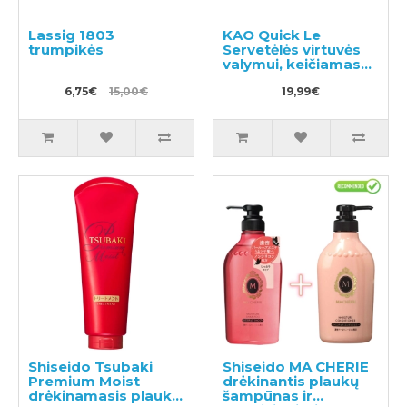
Lassig 1803
KAO Quick Le
trumpikės
Servetėlės virtuvės
valymui, keičiamas
blokas 24vnt
6,75€
15,00€
19,99€
Shiseido Tsubaki
Shiseido MA CHERIE
Premium Moist
drėkinantis plaukų
drėkinamasis plaukų
šampūnas ir