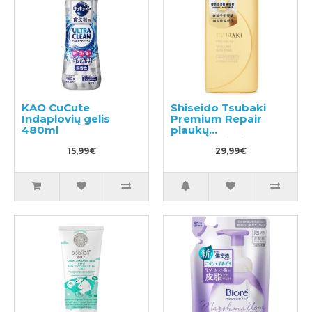
KAO CuCute
Shiseido Tsubaki
Indaplovių gelis
Premium Repair
480ml
plaukų
kondicionierius
15,99€
490ml
29,99€