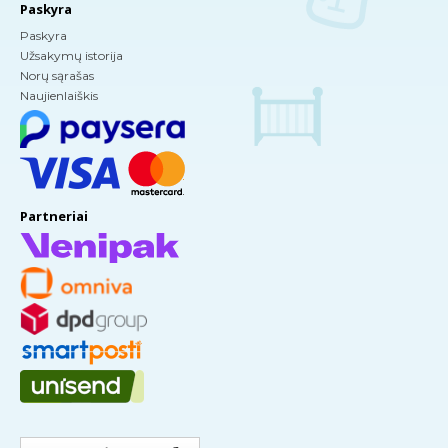
Paskyra
Paskyra
Užsakymų istorija
Norų sąrašas
Naujienlaiškis
Partneriai