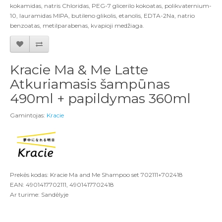
kokamidas, natris Chloridas, PEG-7 glicerilo kokoatas, polikvaternium-
10, lauramidas MIPA, butileno glikolis, etanolis, EDTA-2Na, natrio
benzoatas, metilparabenas, kvapioji medžiaga.
Kracie Ma & Me Latte
Atkuriamasis šampūnas
490ml + papildymas 360ml
Gamintojas:
Kracie
Prekės kodas: Kracie Ma and Me Shampoo set 702111+702418
EAN: 4901417702111, 4901417702418
Ar turime: Sandėlyje