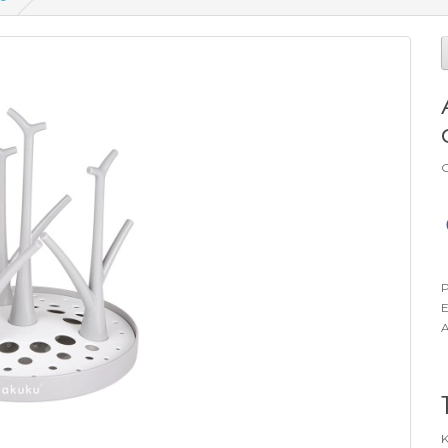
G
P
E
A
K