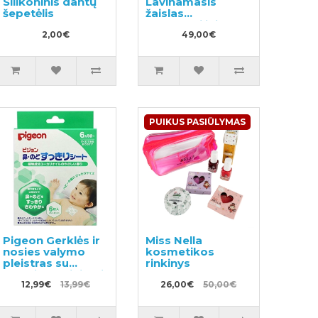
Silikoninis dantų
Lavinamasis
šepetėlis
žaislas
automobiliui
2,00€
49,00€
PUIKUS PASIŪLYMAS
Pigeon Gerklės ir
Miss Nella
nosies valymo
kosmetikos
pleistras su
rinkinys
eukaliptų aliejumi,
skirtas vaikams
12,99€
13,99€
26,00€
50,00€
nuo 6 mėnesių 6
vnt