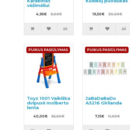
Karabinas
Kūdikių puodukas
vėžimėliui
4,95€
9,00€
19,50€
30,00€
PUIKUS PASIŪLYMAS
PUIKUS PASIŪLYMAS
Toyz 1001 Vaikiška
JaBaDaBaDo
dvipusė molberto
A3216 Girlianda
lenta
40,00€
55,00€
7,15€
11,00€