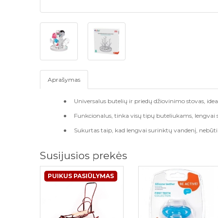
Aprašymas
●
Universalus buteli
ų
ir pried
ų
d
ž
iovinimo stovas, idea
●
Funkcionalus, tinka vis
ų
tip
ų
buteliukams, lengvai 
●
Sukurtas taip, kad lengvai surinkt
ų
vanden
į
, neb
ū
t
Susijusios prekės
PUIKUS PASIŪLYMAS