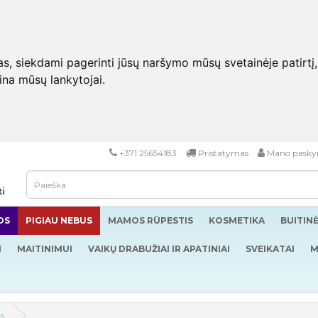
 siekdami pagerinti jūsų naršymo mūsų svetainėje patirtį, pa
eina mūsų lankytojai.
+371 25654183
Pristatymas
Mano pasky
ti
OS
PIGIAU NEBUS
MAMOS RŪPESTIS
KOSMETIKA
BUITIN
I
MAITINIMUI
VAIKŲ DRABUŽIAI IR APATINIAI
SVEIKATAI
M
as