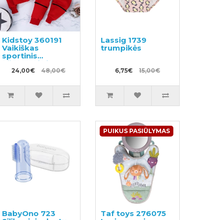
Kidstoy 360191
Lassig 1739
Vaikiškas
trumpikės
sportinis
džemperis ir
sportinės kelnės
24,00€
48,00€
6,75€
15,00€
PUIKUS PASIŪLYMAS
BabyOno 723
Taf toys 276075