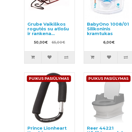
Grube Vaikiškos
BabyOno 1008/01
rogutės su atlošu
Silikoninis
ir rankena
kramtukas
(raudonos
spalvos)
50,00€
65,00€
6,00€
PUIKUS PASIŪLYMAS
PUIKUS PASIŪLYMAS
Prince Lionheart
Reer 44221