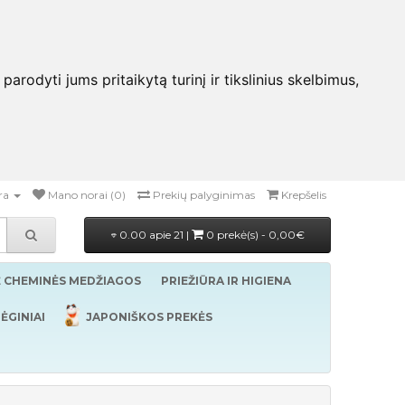
rodyti jums pritaikytą turinį ir tikslinius skelbimus,
ra
Mano norai (0)
Prekių palyginimas
Krepšelis
0.00 apie 21 |
0 prekė(s) - 0,00€
Ė CHEMINĖS MEDŽIAGOS
PRIEŽIŪRA IR HIGIENA
ĖGINIAI
JAPONIŠKOS PREKĖS