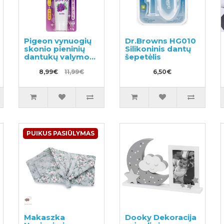
Pigeon vynuogių
Dr.Browns HG010
skonio pieninių
Silikoninis dantų
dantukų valymo
šepetėlis
gelis 50g
8,99€
11,99€
6,50€
PUIKUS PASIŪLYMAS
Makaszka
Dooky Dekoracija