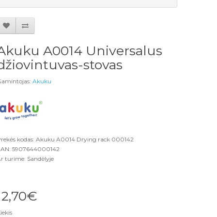
Akuku A0014 Universalus
džiovintuvas-stovas
amintojas:
Akuku
rekės kodas: Akuku A0014 Drying rack 000142
AN: 5907644000142
r turime: Sandėlyje
12,70€
iekis