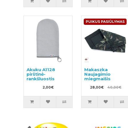
PUIKUS PASIŪLYMAS
Akuku A1128
Makaszka
pirštinė-
Naujagimio
rankšluostis
miegmaišis
2,00€
28,00€
40,00€