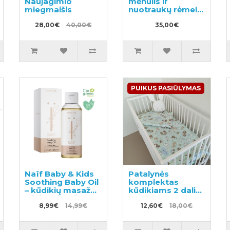
Naujagimio
mėnulis ir
miegmaišis
nuotraukų rėmelis
su LED
28,00€
40,00€
lemputėmis
35,00€
PUIKUS PASIŪLYMAS
Naïf Baby & Kids
Patalynės
Soothing Baby Oil
komplektas
– kūdikių masažo
kūdikiams 2 dalių,
aliejus visų tipų
HAPPY FARM
odai 100ml
8,99€
14,99€
100x135/40x60cm
12,60€
18,00€