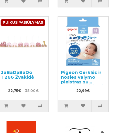
PUIKUS PASIŪLYMAS
JaBaDaBaDo
Pigeon Gerklės ir
T266 Žvakidė
nosies valymo
pleistras su
eukaliptų aliejumi,
22,75€
35,00€
skirtas vaikams
22,99€
nuo 6 mėnesių 14
vnt