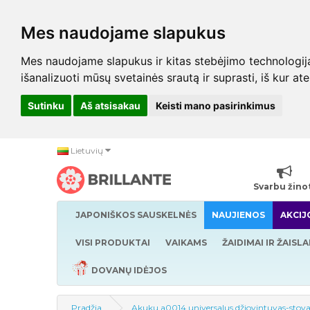
Mes naudojame slapukus
Mes naudojame slapukus ir kitas stebėjimo technologijas,
išanalizuoti mūsų svetainės srautą ir suprasti, iš kur at
Sutinku
Aš atsisakau
Keisti mano pasirinkimus
Lietuvių
Svarbu žino
JAPONIŠKOS SAUSKELNĖS
NAUJIENOS
AKCIJ
VISI PRODUKTAI
VAIKAMS
ŽAIDIMAI IR ŽAISLA
DOVANŲ IDĖJOS
Pradžia
Akuku a0014 universalus džiovintuvas-stov