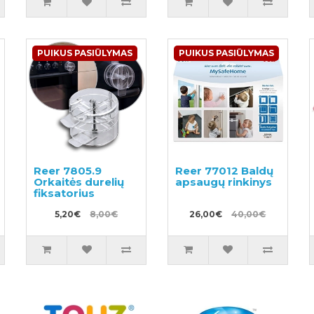
PUIKUS PASIŪLYMAS
PUIKUS PASIŪLYMAS
Reer 7805.9
Reer 77012 Baldų
Orkaitės durelių
apsaugų rinkinys
fiksatorius
5,20€
8,00€
26,00€
40,00€