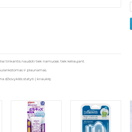
liai tinkantis naudoti tiek namuose, tiek keliaujant.
sulankstomas ir plaunamas.
ina d
ž
iovykl
ė
s statyti
į
kriaukl
ę
.