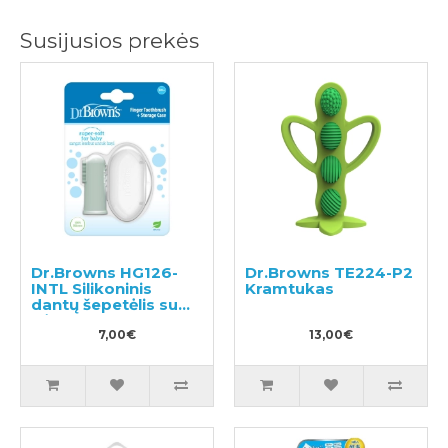
Susijusios prekės
Dr.Browns HG126-
Dr.Browns TE224-P2
INTL Silikoninis
Kramtukas
dantų šepetėlis su
dėklu
7,00€
13,00€