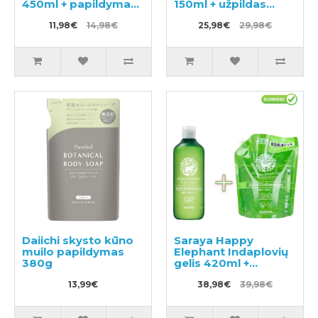
450ml + papildymas
150ml + užpildas
350ml
130ml
11,98€
14,98€
25,98€
29,98€
Daiichi skysto kūno
Saraya Happy
muilo papildymas
Elephant Indaplovių
380g
gelis 420ml +
užpildas 800ml
13,99€
38,98€
39,98€