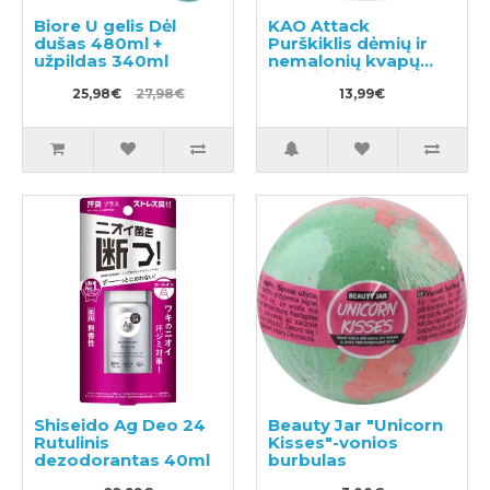
Biore U gelis Dėl
KAO Attack
dušas 480ml +
Purškiklis dėmių ir
užpildas 340ml
nemalonių kvapų
pašalinimui prieš
25,98€
27,98€
skalbimą 300ml
13,99€
Shiseido Ag Deo 24
Beauty Jar "Unicorn
Rutulinis
Kisses"-vonios
dezodorantas 40ml
burbulas