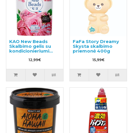
KAO New Beads
FaFa Story Dreamy
Skalbimo gelis su
Skysta skalbimo
kondicionieriumi
priemonė 400g
užpildas 650g
12,99€
15,99€