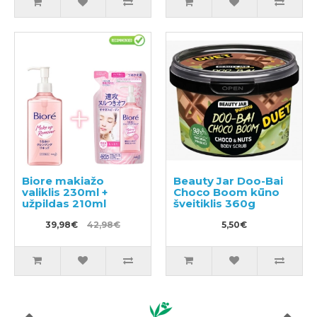
Biore makiažo
Beauty Jar Doo-Bai
valiklis 230ml +
Choco Boom kūno
užpildas 210ml
šveitiklis 360g
39,98€
42,98€
5,50€