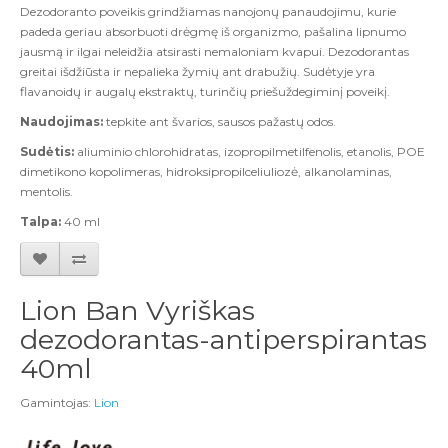
Dezodoranto poveikis grindžiamas nanojonų panaudojimu, kurie
padeda geriau absorbuoti drėgmę iš organizmo, pašalina lipnumo
jausmą ir ilgai neleidžia atsirasti nemaloniam kvapui.
Dezodorantas
greitai išdžiūsta ir nepalieka žymių ant drabužių. Sudėtyje yra
flavanoidų ir augalų ekstraktų, turinčių priešuždegiminį poveikį.
Naudojimas:
tepkite ant švarios, sausos pažastų odos.
Sudėtis:
aliuminio chlorohidratas, izopropilmetilfenolis, etanolis, POE
dimetikono kopolimeras, hidroksipropilceliuliozė, alkanolaminas,
mentolis.
Talpa:
40 ml
Lion Ban Vyriškas
dezodorantas-antiperspirantas
40ml
Gamintojas:
Lion