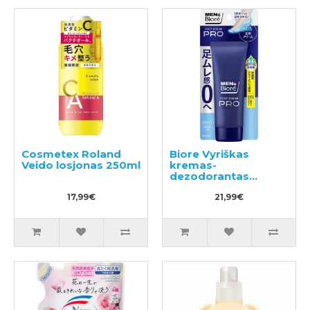
Cosmetex Roland
Biore Vyriškas
Veido losjonas 250ml
kremas-
dezodorantas
kojoms 70g
17,99€
21,99€