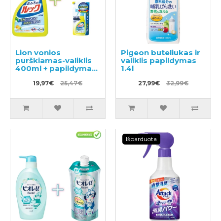
Lion vonios
Pigeon buteliukas ir
purškiamas-valiklis
valiklis papildymas
400ml + papildymas
1.4l
2vnt
19,97€
25,47€
27,99€
32,99€
Išparduota