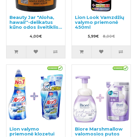
Beauty Jar "Aloha,
Lion Look Vamzdžių
hawaii''-delikatus
valymo priemonė
kūno odos šveitiklis
450ml
200g
4,00€
5,99€
8,00€
Lion valymo
Biore Marshmallow
priemonė klozetui
valomosios putos