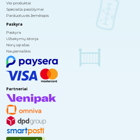
Visi produktai
Specialūs pasiūlymai
Parduotuvės žemėlapis
Paskyra
Paskyra
Užsakymų istorija
Norų sąrašas
Naujienlaiškis
Partneriai