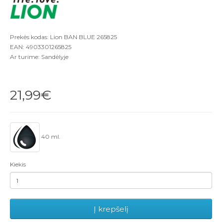
Prekės kodas: Lion BAN BLUE 265825
EAN: 4903301265825
Ar turime: Sandėlyje
21,99€
40 ml.
Kiekis
Į krepšelį