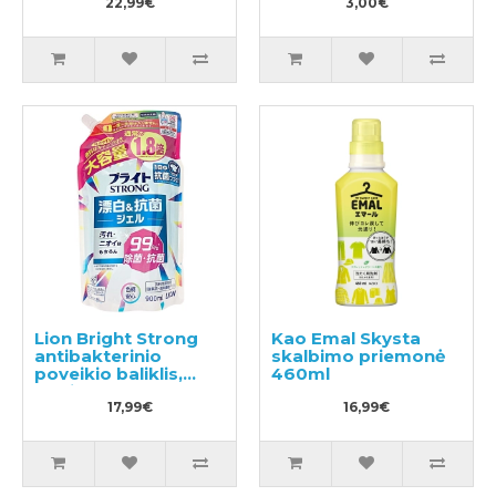
22,99€
3,00€
Lion Bright Strong
Kao Emal Skysta
antibakterinio
skalbimo priemonė
poveikio baliklis,
460ml
papildymas 900ml
17,99€
16,99€