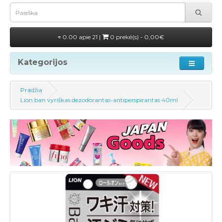
0.00 apie 21 |
0 prekė(s) - 0,00€
Kategorijos
Pradžia
Lion ban vyriškas dezodorantas-antiperspirantas 40ml